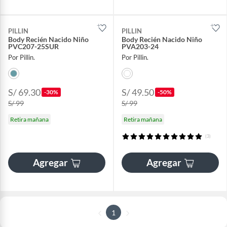
PILLIN
PILLIN
Body Recién Nacido Niño
Body Recién Nacido Niño
PVC207-25SUR
PVA203-24
Por Pillin.
Por Pillin.
S/ 69.30
S/ 49.50
-30%
-50%
S/ 99
S/ 99
Retira mañana
Retira mañana
(3)
Agregar
Agregar
1