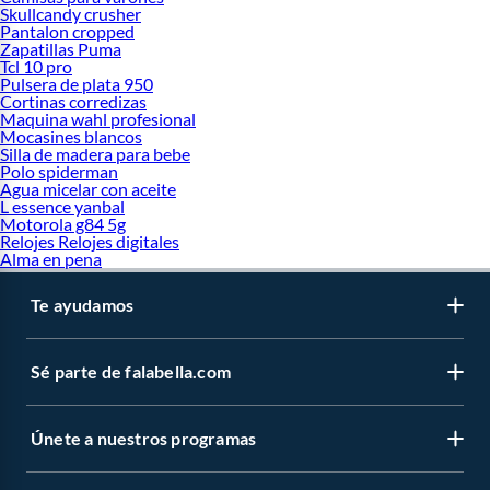
Skullcandy crusher
Pantalon cropped
Zapatillas Puma
Tcl 10 pro
Pulsera de plata 950
Cortinas corredizas
Maquina wahl profesional
Mocasines blancos
Silla de madera para bebe
Polo spiderman
Agua micelar con aceite
L essence yanbal
Motorola g84 5g
Relojes Relojes digitales
Alma en pena
Te ayudamos
Sé parte de falabella.com
Únete a nuestros programas