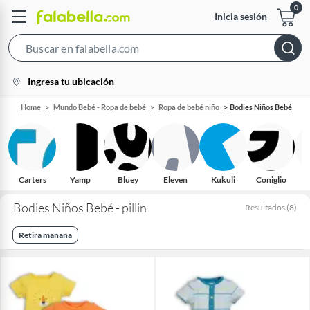
Inicia sesión
Search
Bar
location-
Ingresa tu ubicación
icon
Home
Mundo Bebé - Ropa de bebé
Ropa de bebé niño
Bodies Niños Bebé
Carters
Yamp
Bluey
Eleven
Kukuli
Coniglio
O
Bodies Niños Bebé - pillin
Resultados
(
8
)
Retira mañana