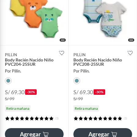
PILLIN
PILLIN
Body Recién Nacido Niño
Body Recién Nacido Niño
PVC204-25SUR
PVC208-25SUR
Por Pillin.
Por Pillin.
S/ 69.30
S/ 69.30
-30%
-30%
S/ 99
S/ 99
Retira mañana
Retira mañana
(1)
(1)
Agregar
Agregar