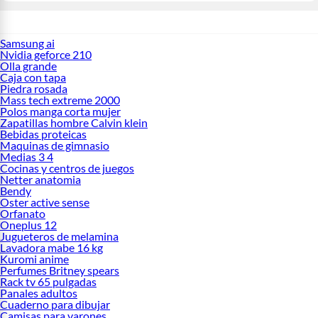
Samsung ai
Nvidia geforce 210
Olla grande
Caja con tapa
Piedra rosada
Mass tech extreme 2000
Polos manga corta mujer
Zapatillas hombre Calvin klein
Bebidas proteicas
Maquinas de gimnasio
Medias 3 4
Cocinas y centros de juegos
Netter anatomia
Bendy
Oster active sense
Orfanato
Oneplus 12
Jugueteros de melamina
Lavadora mabe 16 kg
Kuromi anime
Perfumes Britney spears
Rack tv 65 pulgadas
Panales adultos
Cuaderno para dibujar
Camisas para varones