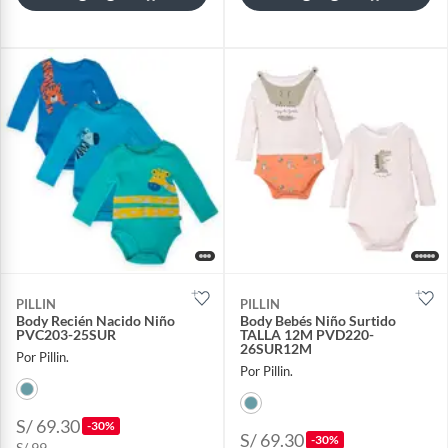
PILLIN
PILLIN
Body Recién Nacido Niño
Body Bebés Niño Surtido
PVC203-25SUR
TALLA 12M PVD220-
26SUR12M
Por Pillin.
Por Pillin.
S/ 69.30
-30%
S/ 69.30
-30%
S/ 99