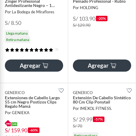
Zinger Profesional
Peinado Profesional - Rubio
Antideslizante Negro – 1
Por HOLDING
Unidad
Por La Bodega de Miraflores
S/ 103.90
-20%
S/ 8.50
S/ 129.90
Llega mañana
Retira mañana
(1)
Agregar
Agregar
GENERICO
GENERICO
Extensiones de Cabello Largo
Extensión De Cabello Sintético
55 cm Negro Postizos Clips
80 Cm Clip Ponytail
Regalo Mamá
Por IMEXOL FITNESS.
Por GENIEKA
S/ 29.99
-57%
S/ 70
S/ 159.90
-60%
Retira mañana