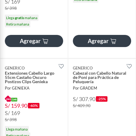
S/ 169
S/ 398
Llega
gratis
mañana
Retira mañana
Agregar
Agregar
GENERICO
GENERICO
Extensiones Cabello Largo
Cabezal con Cabello Natural
55cm Castaño Oscuro
de Poni para Práctica de
Postizos Clips Genieka
Peluquería
Por GENIEKA
Por GRADEM
S/ 307.90
-25%
S/ 159.90
S/ 409.90
-60%
S/ 169
S/ 398
Llega mañana
Retira mañana