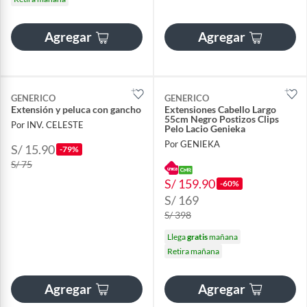
Agregar
Agregar
GENERICO
GENERICO
Extensión y peluca con gancho
Extensiones Cabello Largo
55cm Negro Postizos Clips
Por INV. CELESTE
Pelo Lacio Genieka
Por GENIEKA
S/ 15.90
-79%
S/ 75
S/ 159.90
-60%
S/ 169
S/ 398
Llega
gratis
mañana
Retira mañana
Agregar
Agregar