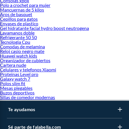
Consolas xbox
Polo a crochet para mujer
Mancuernas de 5 kilos
Aros de basquet
Cepillos para gatos
Envases de plastico
Gel hidratante facial hydro boost neutrogena
Lavamanos doble
Refrigerante 50 50
Tecnologia Cpu
Comodas de melamina
Reloj casio negro mate
Huawei watch kids
Organizador de cubiertos
Cartera nude
Celulares y telefonos Xiaomi
Proteinas Level pro
Galaxy watch 7
Polos slim fit
Mesas plegables
Buzos deportivos
Sillas de comedor modernas
Te ayudamos
Sé parte de falabella.com