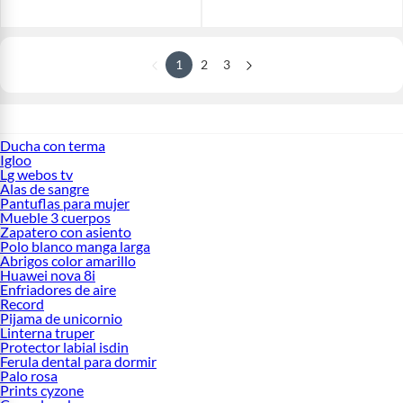
1
2
3
Ducha con terma
Igloo
Lg webos tv
Alas de sangre
Pantuflas para mujer
Mueble 3 cuerpos
Zapatero con asiento
Polo blanco manga larga
Abrigos color amarillo
Huawei nova 8i
Enfriadores de aire
Record
Pijama de unicornio
Linterna truper
Protector labial isdin
Ferula dental para dormir
Palo rosa
Prints cyzone