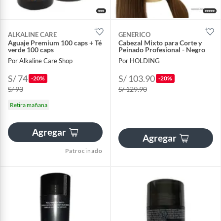
ALKALINE CARE
GENERICO
Aguaje Premium 100 caps + Té
Cabezal Mixto para Corte y
verde 100 caps
Peinado Profesional - Negro
Por Alkaline Care Shop
Por HOLDING
S/ 74
S/ 103.90
-20%
-20%
S/ 93
S/ 129.90
Retira mañana
Agregar
Agregar
Patrocinado