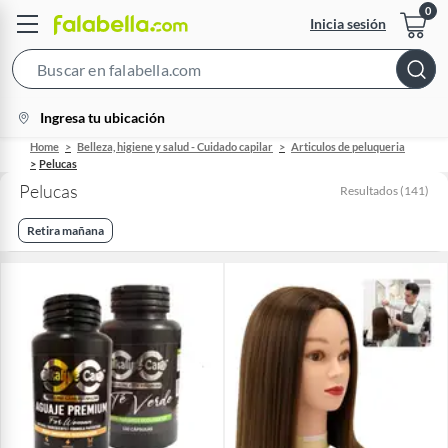
Inicia sesión
Search
Bar
location-
Ingresa tu ubicación
icon
Home
Belleza, higiene y salud - Cuidado capilar
Articulos de peluqueria
Pelucas
Pelucas
Resultados
(
141
)
Retira mañana