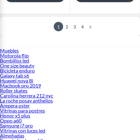
1
2
3
4
Muebles
Motorola flip
Bombillos led
One size beauty
Bicicleta enduro
Galaxy tab s6
Huawei nova 8i
Macbook pro 2019
Roller skates
Carolina herrera 212 nyc
La roche posay anthelios
Arepera oster
Vitrinas para postres
Honor x5 plus
Oppo a60
Samsung j7 pro
Vitrinas con luces led
Almohadas