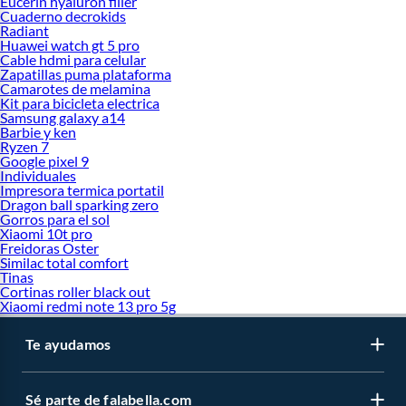
Eucerin hyaluron filler
Cuaderno decrokids
Radiant
Huawei watch gt 5 pro
Cable hdmi para celular
Zapatillas puma plataforma
Camarotes de melamina
Kit para bicicleta electrica
Samsung galaxy a14
Barbie y ken
Ryzen 7
Google pixel 9
Individuales
Impresora termica portatil
Dragon ball sparking zero
Gorros para el sol
Xiaomi 10t pro
Freidoras Oster
Similac total comfort
Tinas
Cortinas roller black out
Xiaomi redmi note 13 pro 5g
Te ayudamos
Sé parte de falabella.com