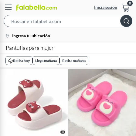
Inicia sesión
Search
Bar
location-
Ingresa tu ubicación
icon
Pantuflas para mujer
Retira hoy
Llega mañana
Retira mañana