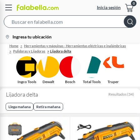
Inicia sesión
Search
Bar
location-
Ingresa tu ubicación
icon
Home
Herramientas y máquinas - Herramientas eléctricas e inalámbricas
Pulidoras y Lijadoras
Lijadora delta
Ingco Tools
Dewalt
Bosch
Total Tools
Truper
Lijadora delta
Resultados
(
34
)
Llega mañana
Retira mañana