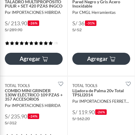
TALADRO MULTIPROPÓSITO
Pared Negro y Gris Acero
PULIR + SET 420 PZAS INGCO
Inoxidable
Por IMPORTACIONES HIBRIDA
Por CMGL Herramientas
S/ 213.90
S/ 36
-26%
-31%
S/ 289.90
S/ 52
(1)
Agregar
Agregar
TOTAL TOOLS
TOTAL TOOLS
COMBO MINI GRINDER
Lijadora de Palma 20v Total
130W ELÉCTRICO 109 PZAS +
TPSLI2014
357 ACCESORIOS
Por IMPORTACIONES FERRETOOLS
Por IMPORTACIONES HIBRIDA
S/ 119.90
-26%
S/ 235.90
-24%
S/ 162.20
S/ 312