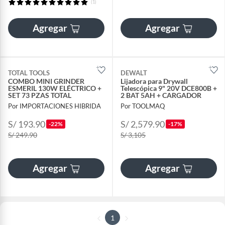
(1)
Agregar
Agregar
TOTAL TOOLS
DEWALT
COMBO MINI GRINDER
Lijadora para Drywall
ESMERIL 130W ELÉCTRICO +
Telescópica 9" 20V DCE800B +
SET 73 PZAS TOTAL
2 BAT 5AH + CARGADOR
Por IMPORTACIONES HIBRIDA
Por TOOLMAQ
S/ 193.90
S/ 2,579.90
-22%
-17%
S/ 249.90
S/ 3,105
Agregar
Agregar
1