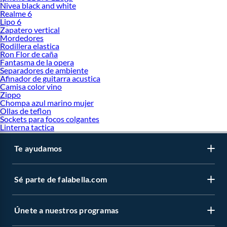
Nivea black and white
Realme 6
Lipo 6
Zapatero vertical
Mordedores
Rodillera elastica
Ron Flor de caña
Fantasma de la opera
Separadores de ambiente
Afinador de guitarra acustica
Camisa color vino
Zippo
Chompa azul marino mujer
Ollas de teflon
Sockets para focos colgantes
Linterna tactica
Te ayudamos
Sé parte de falabella.com
Únete a nuestros programas