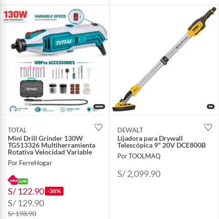
TOTAL
DEWALT
Mini Drill Grinder 130W
Lijadora para Drywall
TG513326 Multiherramienta
Telescópica 9" 20V DCE800B
Rotativa Velocidad Variable
Por TOOLMAQ
Por FerreHogar
S/ 2,099.90
S/ 122.90
-38%
S/ 129.90
S/ 198.90