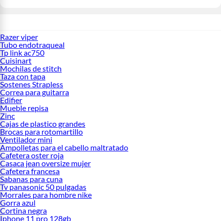
Razer viper
Tubo endotraqueal
Tp link ac750
Cuisinart
Mochilas de stitch
Taza con tapa
Sostenes Strapless
Correa para guitarra
Edifier
Mueble repisa
Zinc
Cajas de plastico grandes
Brocas para rotomartillo
Ventilador mini
Ampolletas para el cabello maltratado
Cafetera oster roja
Casaca jean oversize mujer
Cafetera francesa
Sabanas para cuna
Tv panasonic 50 pulgadas
Morrales para hombre nike
Gorra azul
Cortina negra
Iphone 11 pro 128gb