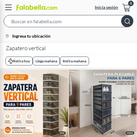
Inicia sesión
Search
Bar
location-
Ingresa tu ubicación
icon
Zapatero vertical
Retira hoy
Llega mañana
Retira mañana