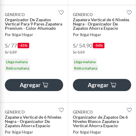
GENERICO
GENERICO
Organizador De Zapatos
Zapatera Vertical de 6 Niveles
Vertical Para 9 Pares Zapatera
Negra - Organizador De
Premium - Color Ahumado
Zapatos Ahorra Espacio
Por Ikigai Hogar
Por Ikigai Hogar
S/ 77
S/ 54.90
-45%
-54%
S/ 139
S/ 119
Llega mañana
Llega mañana
Retira mañana
Retira mañana
Agregar
Agregar
GENERICO
GENERICO
Zapatera Vertical de 6 Niveles
Organizador de Zapatos De 6
Negra - Organizador De
Niveles Blanco Zapatera
Zapatos Ahorra Espacio
Vertical Ahorra Espacio
Por Ikigai Hogar
Por Ikigai Hogar