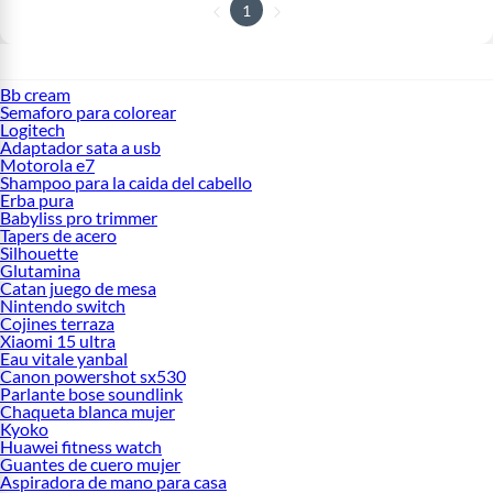
1
Bb cream
Semaforo para colorear
Logitech
Adaptador sata a usb
Motorola e7
Shampoo para la caida del cabello
Erba pura
Babyliss pro trimmer
Tapers de acero
Silhouette
Glutamina
Catan juego de mesa
Nintendo switch
Cojines terraza
Xiaomi 15 ultra
Eau vitale yanbal
Canon powershot sx530
Parlante bose soundlink
Chaqueta blanca mujer
Kyoko
Huawei fitness watch
Guantes de cuero mujer
Aspiradora de mano para casa