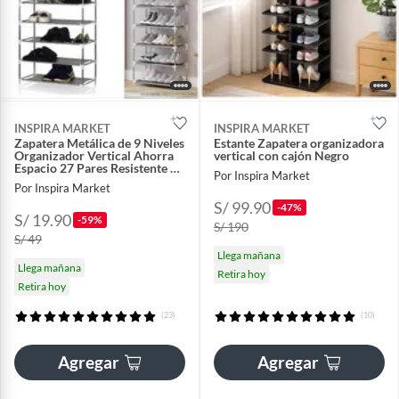
INSPIRA MARKET
INSPIRA MARKET
Zapatera Metálica de 9 Niveles
Estante Zapatera organizadora
Organizador Vertical Ahorra
vertical con cajón Negro
Espacio 27 Pares Resistente y
Por Inspira Market
Fácil Armar
Por Inspira Market
S/ 99.90
-47%
S/ 19.90
-59%
S/ 190
S/ 49
Llega mañana
Llega mañana
Retira hoy
Retira hoy
(23)
(10)
Agregar
Agregar