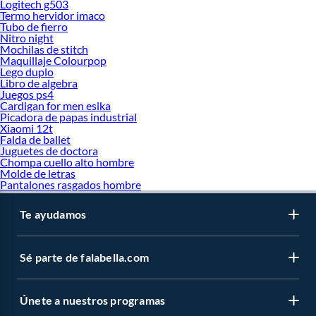
Logitech g503
Termo hervidor imaco
Tubo de fierro
Nitro night
Mochilas de stitch
Maquillaje Colourpop
Lego duplo
Libro de algebra
Juegos ps4
Cardigan for men esika
Picadora de papas industrial
Xiaomi 12t
Falda de ballet
Juguetes de doctora
Chompa cuello alto hombre
Molde de letras
Pantalones rasgados hombre
Te ayudamos
Sé parte de falabella.com
Únete a nuestros programas