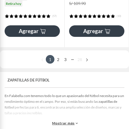
S/ 109.90
Retira hoy
(57)
(10)
Agregar
Agregar
...
1
2
3
28
ZAPATILLAS DE FÚTBOL
En Falabella.com tenemos todo lo que un apasionado del fútbol necesita para un
rendimiento óptimo en el campo. Por eso, si estás buscando las
zapatillas de
fútbol
perfectas para ti, encontrarás una amplia selección de diseños, marcas y
tallas a precios increíbles.
En nuestro catálogo encontrarás
zapatillas fútbol
aptas para todo tipo de
Mostrar más
terreno. Ya sea que busques modelos para pasto natural o pasto artificial, te