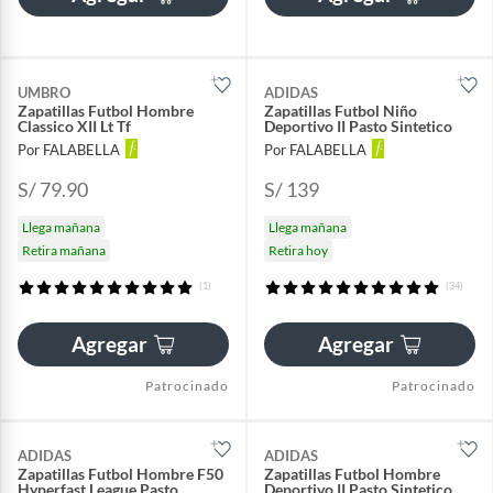
UMBRO
ADIDAS
Zapatillas Futbol Hombre
Zapatillas Futbol Niño
Classico XII Lt Tf
Deportivo II Pasto Sintetico
Por FALABELLA
Por FALABELLA
S/ 79.90
S/ 139
Llega mañana
Llega mañana
Retira mañana
Retira hoy
(1)
(34)
Agregar
Agregar
Patrocinado
Patrocinado
ADIDAS
ADIDAS
Zapatillas Futbol Hombre F50
Zapatillas Futbol Hombre
Hyperfast League Pasto
Deportivo II Pasto Sintetico