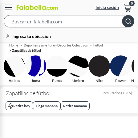
Inicia sesión
Search
Bar
location-
Ingresa tu ubicación
icon
Home
Deportes y aire libre - Deportes Colectivos
Fútbol
Zapatillas de fútbol
Adidas
Joma
Puma
Umbro
Nike
Power
New
Zapatillas de fútbol
Resultados
(
1315
)
Retira hoy
Llega mañana
Retira mañana