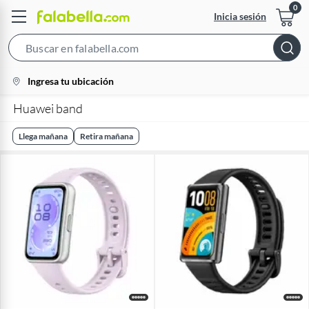
Inicia sesión
Search
Bar
location-
Ingresa tu ubicación
icon
Huawei band
Llega mañana
Retira mañana