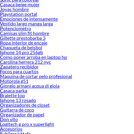
Casaca beige mujer
Joyas hombre
Playstation portal
Emociones de intensamente
Vestido largo manga larga
Potenciometro
Camisas slim fit hombre
Gillette prestobarba 3
Ropa interior de encaje
Chaqueta de beisbol
Iphone 14 pro 256gb
Como poner arroba en laptop hp
Carolina herrera 212 nyc
Zapatero recibidor
Focos para cuartos
Maquina de cortar pelo profesional
Motorola g51
Giorgio armani acqua di gioia
Casaca parka
Bralette top
Iphone 13 rosado
Organizadores de closet
Guitarra de coco
Organizador de papel
Don vito
Logitech g pro x superlight
Accesorios
Sublime lattafa