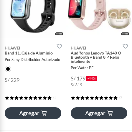
HUAWEI
HUAWEI
Band 11, Caja de Aluminio
Audífonos Lenovo TA140 O
Bluetooth y Band 8 P Reloj
Por Sany Distribuidor Autorizado
inteligente
Por Water PE
S/ 179
-44%
S/ 229
S/ 319
(1)
(3)
Agregar
Agregar