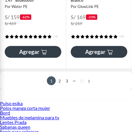
1.47" Bluetooth
Blanco
Por Water PE
Por GlowLink PE
S/ 159
S/ 169
-62%
-23%
S/ 419
S/ 219
(11)
(10)
Agregar
Agregar
...
1
2
3
19
Pulso esika
Polos manga corta mujer
Bord
Muebles de melamina para tv
Lentes Prada
Sabanas queen
Sonic para colorear