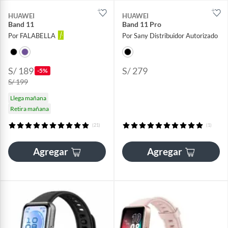
HUAWEI
HUAWEI
Band 11
Band 11 Pro
Por FALABELLA
Por Sany Distribuidor Autorizado
S/ 189
S/ 279
-5%
S/ 199
Llega mañana
Retira mañana
(21)
(1)
Agregar
Agregar