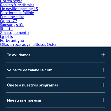
Correa negra
Redken frizz dismiss
Hp pavilion gaming 15
Base loreal infallible
Freshing esika
Oppo a77
Samsung s10e
Stiletto
Zma suplemento
Lg k41s
Furby antiguo
Ollas arroceras y multiusos Oster
Te ayudamos
Sé parte de falabella.com
Únete a nuestros programas
Nuestras empresas