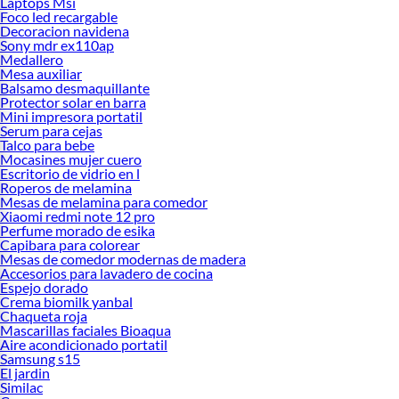
Laptops Msi
Foco led recargable
Decoracion navidena
Sony mdr ex110ap
Medallero
Mesa auxiliar
Balsamo desmaquillante
Protector solar en barra
Mini impresora portatil
Serum para cejas
Talco para bebe
Mocasines mujer cuero
Escritorio de vidrio en l
Roperos de melamina
Mesas de melamina para comedor
Xiaomi redmi note 12 pro
Perfume morado de esika
Capibara para colorear
Mesas de comedor modernas de madera
Accesorios para lavadero de cocina
Espejo dorado
Crema biomilk yanbal
Chaqueta roja
Mascarillas faciales Bioaqua
Aire acondicionado portatil
Samsung s15
El jardin
Similac