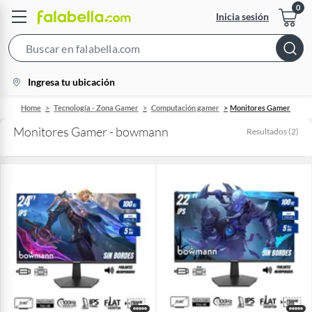
Inicia sesión
Search
Bar
location-
Ingresa tu ubicación
icon
Home
Tecnología - Zona Gamer
Computación gamer
Monitores Gamer
Monitores Gamer - bowmann
Resultados
(
2
)