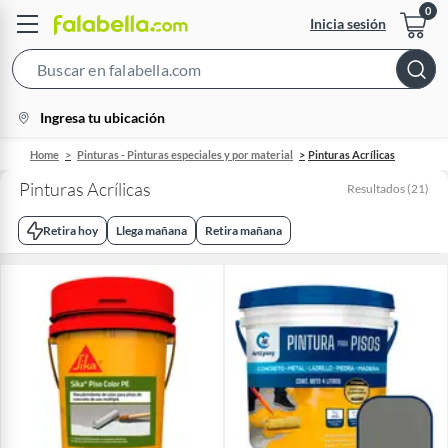
Inicia sesión
Search
Bar
location-
Ingresa tu ubicación
icon
Home
Pinturas - Pinturas especiales y por material
Pinturas Acrílicas
Pinturas Acrílicas
Resultados
(
21
)
Retira hoy
Llega mañana
Retira mañana