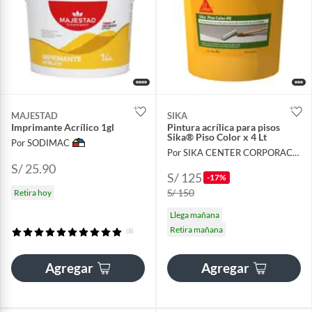
MAJESTAD
SIKA
Imprimante Acrílico 1gl
Pintura acrílica para pisos
Sika® Piso Color x 4 Lt
Por SODIMAC
Por SIKA CENTER CORPORACIÓN LAU
S/ 25.90
S/ 125
-17%
S/ 150
Retira hoy
Llega mañana
Retira mañana
(8)
Agregar
Agregar