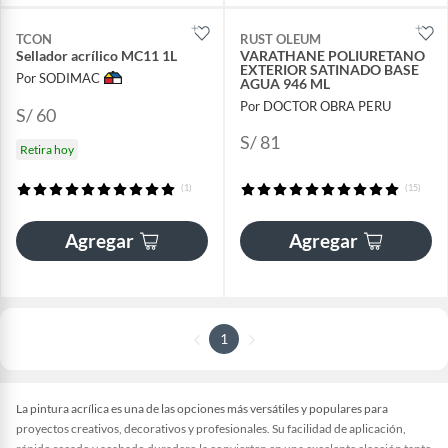
TCON
RUST OLEUM
Sellador acrílico MC11 1L
VARATHANE POLIURETANO
EXTERIOR SATINADO BASE
Por SODIMAC
AGUA 946 ML
Por DOCTOR OBRA PERU
S/ 60
S/ 81
Retira hoy
(1)
(15)
Agregar
Agregar
1
La pintura acrílica es una de las opciones más versátiles y populares para
proyectos creativos, decorativos y profesionales. Su facilidad de aplicación,