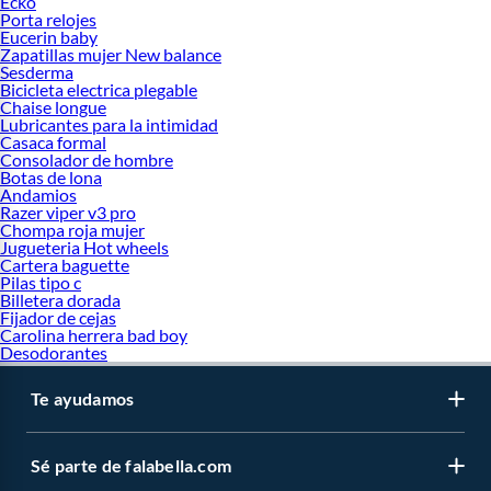
Ecko
Porta relojes
Eucerin baby
Zapatillas mujer New balance
Sesderma
Bicicleta electrica plegable
Chaise longue
Lubricantes para la intimidad
Casaca formal
Consolador de hombre
Botas de lona
Andamios
Razer viper v3 pro
Chompa roja mujer
Jugueteria Hot wheels
Cartera baguette
Pilas tipo c
Billetera dorada
Fijador de cejas
Carolina herrera bad boy
Desodorantes
Te ayudamos
Sé parte de falabella.com