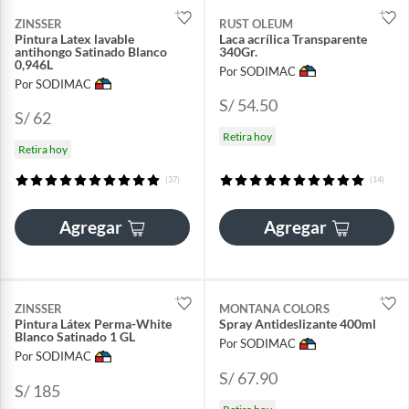
ZINSSER
RUST OLEUM
Pintura Latex lavable
Laca acrílica Transparente
antihongo Satinado Blanco
340Gr.
0,946L
Por SODIMAC
Por SODIMAC
S/ 54.50
S/ 62
Retira hoy
Retira hoy
(37)
(14)
Agregar
Agregar
ZINSSER
MONTANA COLORS
Pintura Látex Perma-White
Spray Antideslizante 400ml
Blanco Satinado 1 GL
Por SODIMAC
Por SODIMAC
S/ 67.90
S/ 185