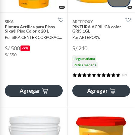
SIKA
ARTEPOXY
Pintura Acrílica para Pisos
PINTURA ACRÍLICA color
Sika® Piso Color x 20 L
GRIS 1GL
Por SIKA CENTER CORPORACIÓN LAU
Por ARTEPOXY.
S/ 500
S/ 240
-9%
S/ 550
Llega mañana
Retira mañana
(37)
Agregar
Agregar