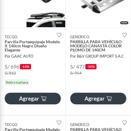
TECGO
GENERICO
Parrilla Portaequipaje Modelo
PARRILLA PARA VEHÍCULO
X 140cm Negro Diseño
MODELO CANASTA COLOR
Elegante
PLOMO DE 140CM
Por GAAC AUTO
Por B&V GROUP IMPORT S.A.C
S/ 696
S/ 477
-14%
-50%
S/ 812
S/ 954
Retira mañana
Agregar
Agregar
TECGO
GENERICO
Parrilla Portaequipaje Modelo
PARRILLA PARA VEHÍCULO