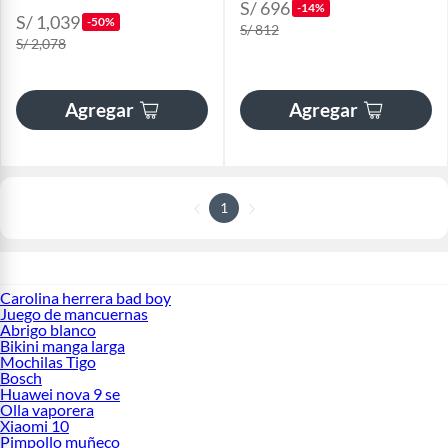
S/ 696
-14%
S/ 1,039
-50%
S/ 812
S/ 2,078
Agregar
Agregar
1
Carolina herrera bad boy
Juego de mancuernas
Abrigo blanco
Bikini manga larga
Mochilas Tigo
Bosch
Huawei nova 9 se
Olla vaporera
Xiaomi 10
Pimpollo muñeco