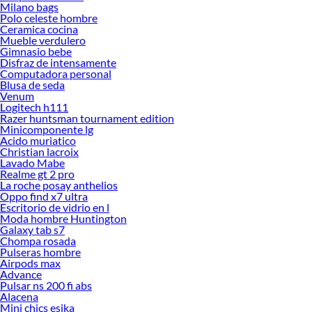
Milano bags
Polo celeste hombre
Ceramica cocina
Mueble verdulero
Gimnasio bebe
Disfraz de intensamente
Computadora personal
Blusa de seda
Venum
Logitech h111
Razer huntsman tournament edition
Minicomponente lg
Acido muriatico
Christian lacroix
Lavado Mabe
Realme gt 2 pro
La roche posay anthelios
Oppo find x7 ultra
Escritorio de vidrio en l
Moda hombre Huntington
Galaxy tab s7
Chompa rosada
Pulseras hombre
Airpods max
Advance
Pulsar ns 200 fi abs
Alacena
Mini chics esika