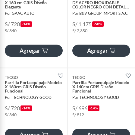
X 160 cm GRIS Diseño
DE ACERO INOXIDABLE
Elegante
COLOR NEGRO CON DETALLE
VERDE DE 160CM
Por GAAC AUTO
Por B&V GROUP IMPORT S.A.C
S/ 720
S/ 1,175
-14%
-50%
S/ 840
S/ 2,350
Agregar
Agregar
TECGO
TECGO
Parrilla Portaequipaje Modelo
Parrilla Portaequipaje Modelo
X 160cm GRIS Diseño
X 140cm GRIS Diseño
Funcional
Funcional
Por TECHNOLOGY GOOD
Por TECHNOLOGY GOOD
S/ 720
S/ 696
-14%
-14%
S/ 840
S/ 812
Agregar
Agregar