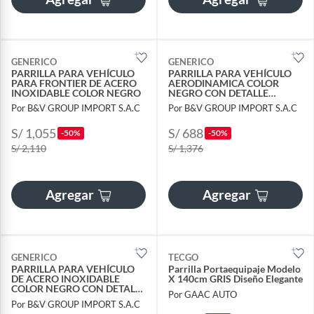
GENERICO
GENERICO
PARRILLA PARA VEHÍCULO
PARRILLA PARA VEHÍCULO
PARA FRONTIER DE ACERO
AERODINAMICA COLOR
INOXIDABLE COLOR NEGRO
NEGRO CON DETALLE
PLOMO DE 160CM
Por B&V GROUP IMPORT S.A.C
Por B&V GROUP IMPORT S.A.C
S/ 1,055
S/ 688
-50%
-50%
S/ 2,110
S/ 1,376
Agregar
Agregar
GENERICO
TECGO
PARRILLA PARA VEHÍCULO
Parrilla Portaequipaje Modelo
DE ACERO INOXIDABLE
X 140cm GRIS Diseño Elegante
COLOR NEGRO CON DETALLE
Por GAAC AUTO
VERDE DE 140CM
Por B&V GROUP IMPORT S.A.C