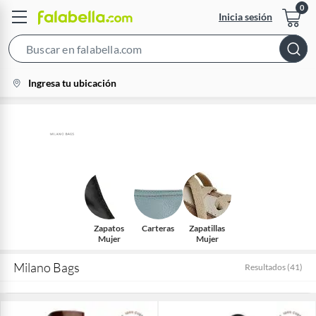
Inicia sesión
Search
Bar
location-
Ingresa tu ubicación
icon
Zapatos
Carteras
Zapatillas
Mujer
Mujer
Milano Bags
Resultados
(
41
)