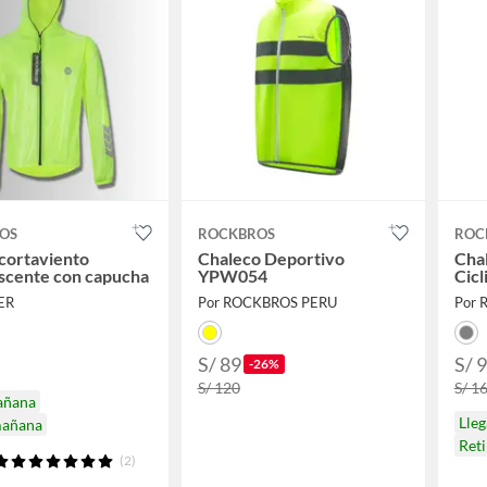
OS
ROCKBROS
ROC
cortaviento
Chaleco Deportivo
Chal
scente con capucha
YPW054
Cic
ER
Por ROCKBROS PERU
Por 
S/ 89
S/ 
-26%
S/ 120
S/ 1
añana
Lle
mañana
Ret
(2)