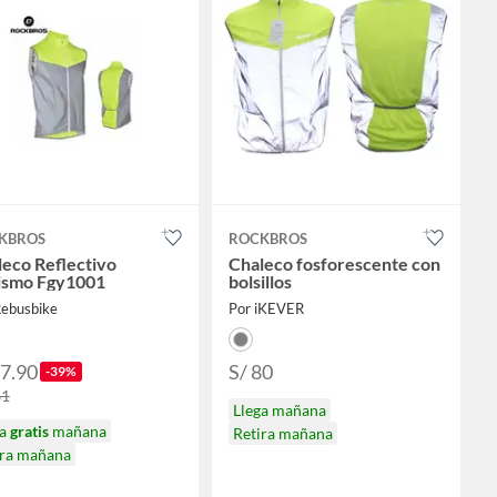
KBROS
ROCKBROS
eco Reflectivo
Chaleco fosforescente con
lismo Fgy1001
bolsillos
Rebusbike
Por iKEVER
97.90
S/ 80
-39%
61
Llega mañana
ga
gratis
mañana
Retira mañana
ira mañana