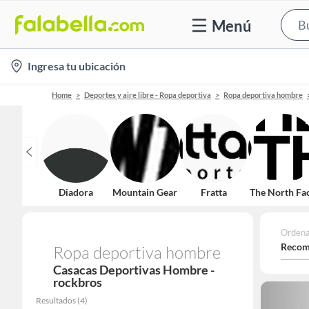
Menú
location-
Ingresa tu ubicación
icon
Home
Deportes y aire libre - Ropa deportiva
Ropa deportiva hombre
Diadora
Mountain Gear
Fratta
The North Fa
Ordena
Recom
Ropa deportiva hombre
Casacas Deportivas Hombre -
rockbros
Resultados
(
4
)