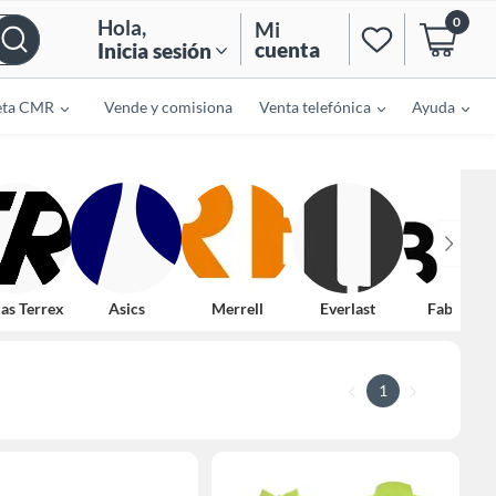
0
Hola
,
Mi
cuenta
Inicia sesión
eta CMR
Vende y comisiona
Venta telefónica
Ayuda
as Terrex
Asics
Merrell
Everlast
Fabletics
1