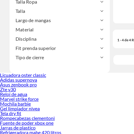
Talla Ropa
Talla
Largo de mangas
Material
Disciplina
1 - 4 de 4
Fit prenda superior
Tipo de cierre
Licuadora oster classic
Adidas supernova
Asus zenbook pro
Zte v30
Reloj de agua
Marvel strike force
Mochila barbie
Gel limpiador nivea
Tela dry fit
Rompecabezas clementoni
Fuente de poder xbox one
Jarras de plastico
Refrigeradora mabe 420 litros