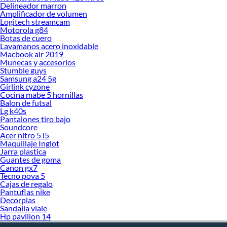
Delineador marron
Amplificador de volumen
Logitech streamcam
Motorola g84
Botas de cuero
Lavamanos acero inoxidable
Macbook air 2019
Munecas y accesorios
Stumble guys
Samsung a24 5g
Girlink cyzone
Cocina mabe 5 hornillas
Balon de futsal
Lg k40s
Pantalones tiro bajo
Soundcore
Acer nitro 5 i5
Maquillaje Inglot
Jarra plastica
Guantes de goma
Canon gx7
Tecno pova 5
Cajas de regalo
Pantuflas nike
Decorplas
Sandalia viale
Hp pavilion 14