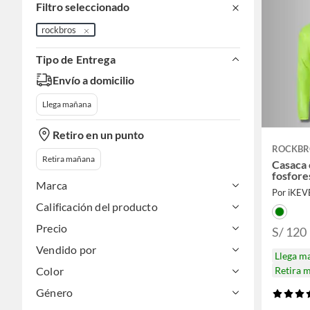
Filtro seleccionado
rockbros
Tipo de Entrega
Envío a domicilio
Llega mañana
Retiro en un punto
ROCKBR
Retira mañana
Casaca 
fosfore
Marca
Por iKEV
Calificación del producto
Precio
S/ 120
Vendido por
Llega m
Retira 
Color
Género