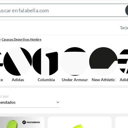
Search
Bar
Tarj
Casacas Deportivas Hombre
ce
Adidas
Columbia
Under Armour
New Athletic
Adid
r por
:
endados