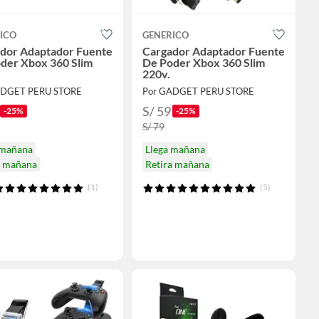
ICO
GENERICO
dor Adaptador Fuente
Cargador Adaptador Fuente
der Xbox 360 Slim
De Poder Xbox 360 Slim
220v.
ADGET PERU STORE
Por GADGET PERU STORE
S/ 59
-25%
-25%
S/ 79
 mañana
Llega mañana
a mañana
Retira mañana
(1)
(5)