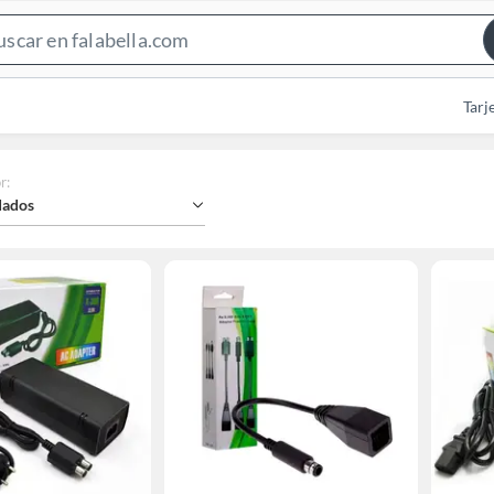
Search
Bar
Tarj
r
:
ados