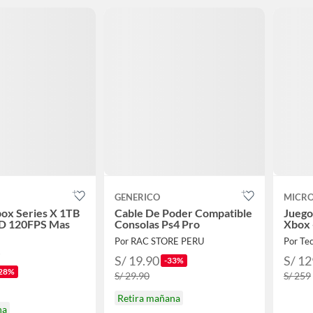
GENERICO
MICR
ox Series X 1TB
Cable De Poder Compatible
Juego
HD 120FPS Mas
Consolas Ps4 Pro
Xbox 
Por RAC STORE PERU
Por Te
s
S/ 19.90
S/ 12
-33%
28%
S/ 29.90
S/ 259
Retira mañana
na