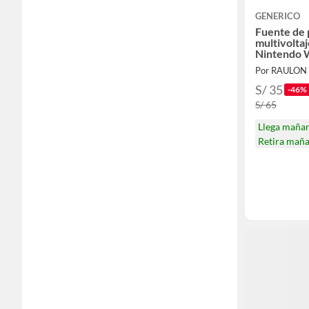
GENERICO
Fuente de
multivolta
Nintendo 
Por RAULON
S/ 35
-46%
S/ 65
Llega maña
Retira mañ