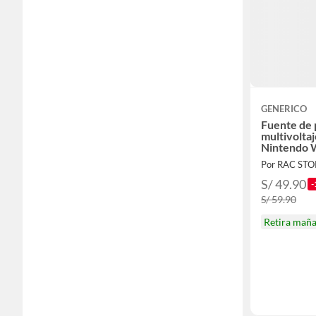
GENERICO
Fuente de
multivolta
Nintendo 
Por RAC ST
S/ 49.90
-
S/ 59.90
Retira mañ