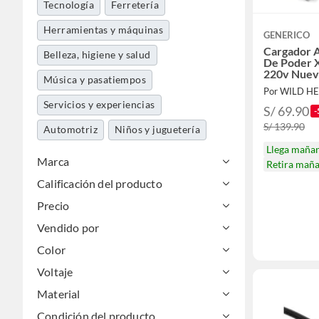
Tecnología
Ferretería
Herramientas y máquinas
GENERICO
Cargador 
Belleza, higiene y salud
De Poder 
220v Nue
Música y pasatiempos
Por WILD H
Servicios y experiencias
S/ 69.90
-
S/ 139.90
Automotriz
Niños y juguetería
Llega maña
Marca
Retira mañ
Calificación del producto
Precio
Vendido por
Color
Voltaje
Material
Condición del producto