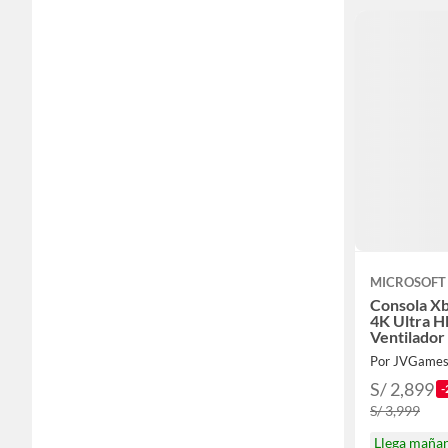
MICROSOFT
Consola Xb
4K Ultra 
Ventilador
Por JVGame
S/ 2,899
-
S/ 3,999
Llega maña