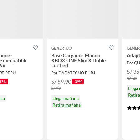
GENERICO
GENER
 poder
Base Cargador Mando
Adapt
je compatible
XBOX ONE Slim X Doble
Por Q
Wii
Luz Led
S/ 35
ORE PERU
Por DADATECNO E.I.R.L
S/ 50
S/ 59.90
17%
-39%
S/ 99
Llega
Retir
ana
Llega mañana
Retira mañana