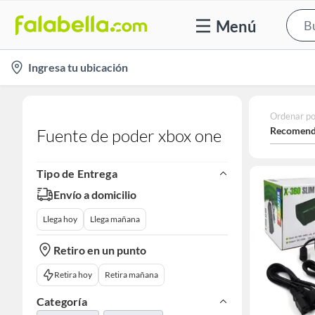
Menú
location-
Ingresa tu ubicación
icon
Ordenar po
Recomend
Fuente de poder xbox one
Tipo de Entrega
Envío a domicilio
Llega hoy
Llega mañana
Retiro en un punto
Retira hoy
Retira mañana
Categoría