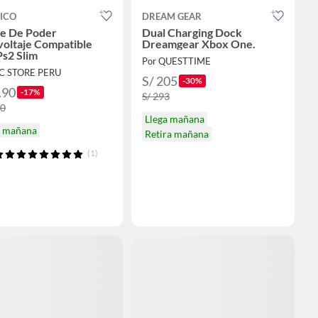
ICO
DREAM GEAR
e De Poder
Dual Charging Dock
voltaje Compatible
Dreamgear Xbox One.
Ps2 Slim
Por QUESTTIME
AC STORE PERU
S/ 205
-30%
.90
-17%
S/ 293
90
Llega mañana
a mañana
Retira mañana
(1)