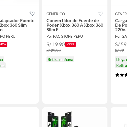
GENERICO
GENER
Adaptador Fuente
Convertidor de Fuente de
Carga
Xbox 360 Slim
Poder Xbox 360 A Xbox 360
De Po
vo
Slim E
220v.
ERO PERU
Por RAC STORE PERU
Por G
S/ 19.90
S/ 59
50%
-33%
S/ 29.90
S/ 79
na
Retira mañana
Llega
ana
Retir