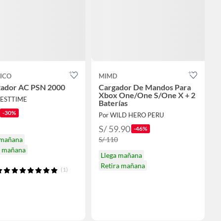
ICO
MIMD
ador AC PSN 2000
Cargador De Mandos Para
Xbox One/One S/One X + 2
UESTTIME
Baterías
-30%
Por WILD HERO PERU
S/ 59.90
-46%
 mañana
S/ 110
a mañana
Llega mañana
Retira mañana
(1)