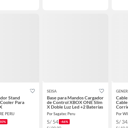
SEISA
GENER
dor Stand
Base para Mandos Cargador
Cable
 Cooler Para
de Control XBOX ONE Slim
Cable
X
X Doble Luz Led +2 Baterías
Corri
ORE PERU
Por Sagatec Peru
Por W
S/ 54
S/ 34
50%
-46%
S/ 99.90
S/ 49.