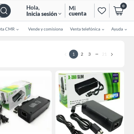
0
Hola
,
Mi
cuenta
Inicia sesión
eta CMR
Vende y comisiona
Venta telefónica
Ayuda
...
1
2
3
21