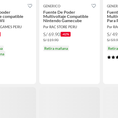
GENERICO
GENER
 poder
Fuente De Poder
Fuent
je compatible
Multivoltaje Compatible
Multi
Wii
Nintendo Gamecube
Para 
 GAMES PERU
Por RAC STORE PERU
Por R
S/ 69.90
S/ 49
-42%
S/ 119.90
S/ 59.
na
Retira mañana
Retir
ana