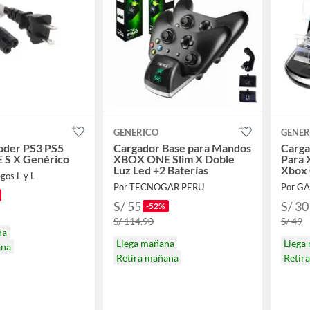
GENERICO
GENER
oder PS3 PS5
Cargador Base para Mandos
Carga
S X Genérico
XBOX ONE Slim X Doble
Para 
Luz Led +2 Baterías
Xbox 
gos L y L
Por TECNOGAR PERU
Por G
S/ 55
S/ 30
-52%
S/ 114.90
S/ 49
na
Llega mañana
Llega
ana
Retira mañana
Retir