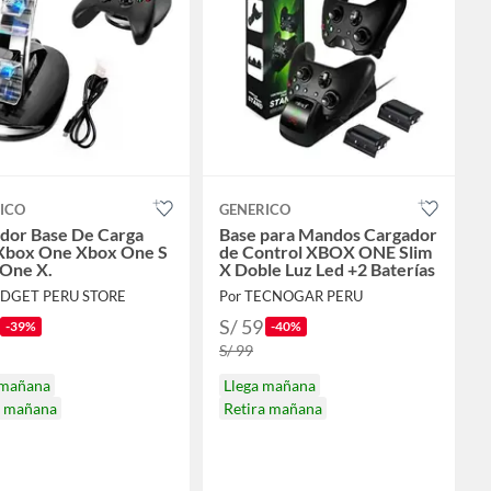
ICO
GENERICO
dor Base De Carga
Base para Mandos Cargador
Xbox One Xbox One S
de Control XBOX ONE Slim
One X.
X Doble Luz Led +2 Baterías
ADGET PERU STORE
Por TECNOGAR PERU
S/ 59
-39%
-40%
S/ 99
 mañana
Llega mañana
a mañana
Retira mañana