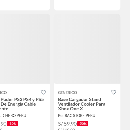
ICO
GENERICO
 Poder PS3 PS4 y PS5
Base Cargador Stand
 De Energía Cable
Ventilador Cooler Para
ente
Xbox One X
ILD HERO PERU
Por RAC STORE PERU
.90
S/ 59.90
-30%
-50%
90
S/ 119.90