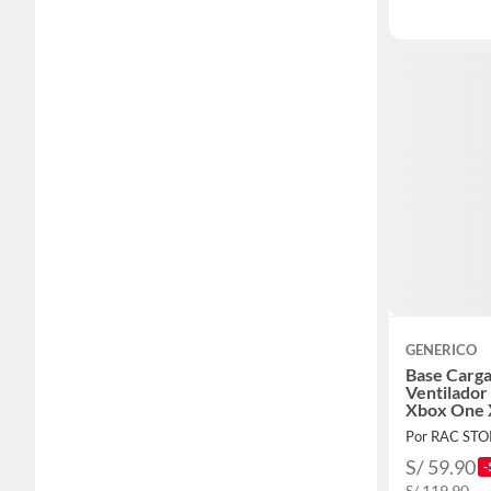
GENERICO
Base Carga
Ventilador
Xbox One 
Por RAC ST
S/ 59.90
-
S/ 119.90