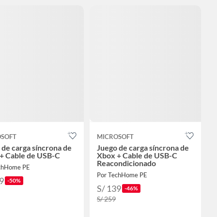
OSOFT
MICROSOFT
 de carga síncrona de
Juego de carga síncrona de
+ Cable de USB-C
Xbox + Cable de USB-C
Reacondicionado
chHome PE
Por TechHome PE
9
-50%
S/ 139
-46%
S/ 259