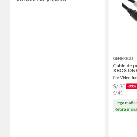
GENERICO
Cable de p
XBOX ONE 
Por Video Jue
S/ 30
-33%
S/ 45
Llega maña
Retira mañ