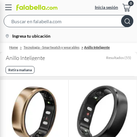
Inicia sesión
Search
Bar
location-
Ingresa tu ubicación
icon
Home
Tecnología - Smartwatch y wearables
Anillo Inteligente
Anillo Inteligente
Resultados
(
55
)
Retira mañana