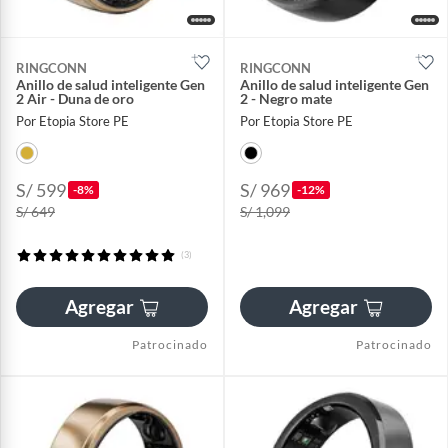
RINGCONN
RINGCONN
Anillo de salud inteligente Gen
Anillo de salud inteligente Gen
2 Air - Duna de oro
2 - Negro mate
Por Etopia Store PE
Por Etopia Store PE
S/ 599
S/ 969
-8%
-12%
S/ 649
S/ 1,099
(3)
Agregar
Agregar
Patrocinado
Patrocinado