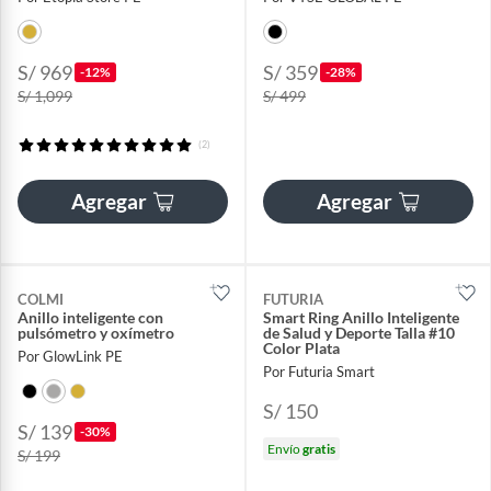
S/ 969
S/ 359
-12%
-28%
S/ 1,099
S/ 499
(2)
Agregar
Agregar
COLMI
FUTURIA
Anillo inteligente con
Smart Ring Anillo Inteligente
pulsómetro y oxímetro
de Salud y Deporte Talla #10
Color Plata
Por GlowLink PE
Por Futuria Smart
S/ 150
S/ 139
-30%
Envío
gratis
S/ 199