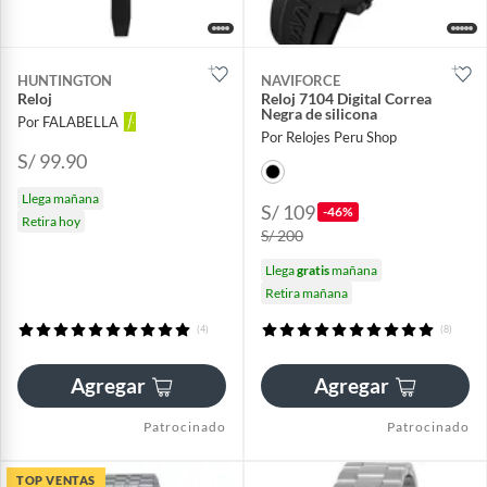
HUNTINGTON
NAVIFORCE
Reloj
Reloj 7104 Digital Correa
Negra de silicona
Por FALABELLA
Por Relojes Peru Shop
S/ 99.90
Llega mañana
S/ 109
-46%
Retira hoy
S/ 200
Llega
gratis
mañana
Retira mañana
(4)
(8)
Agregar
Agregar
Patrocinado
Patrocinado
TOP VENTAS