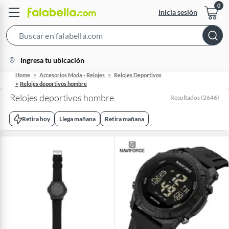
Inicia sesión
Search
Bar
location-
Ingresa tu ubicación
icon
Home
Accesorios Moda - Relojes
Relojes Deportivos
Relojes deportivos hombre
Relojes deportivos hombre
Resultados
(
2646
)
Retira hoy
Llega mañana
Retira mañana