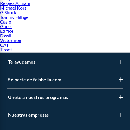
Relojes Armani
Michael Kors
G Shock
Tommy Hilfiger
Casio
Guess
Edifice
Fossil
Victorinox
CAT
Tissot
Te ayudamos
Sé parte de falabella.com
Únete a nuestros programas
Nuestras empresas