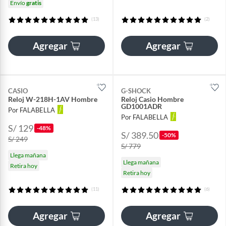
Envío
gratis
(13)
(2)
Agregar
Agregar
CASIO
G-SHOCK
Reloj W-218H-1AV Hombre
Reloj Casio Hombre
GD1001ADR
Por FALABELLA
Por FALABELLA
S/ 129
-48%
S/ 389.50
-50%
S/ 249
S/ 779
Llega mañana
Llega mañana
Retira hoy
Retira hoy
(11)
(6)
Agregar
Agregar