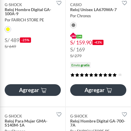
G-SHOCK
CASIO
Reloj Hombre Digital GA-
Reloj Unisex LA670WA-7
100A-9
Por Chronos
Por FAIRICH STORE PE
S/ 489
-25%
S/ 159.90
-43%
S/ 649
S/ 169
S/ 279
Envío
gratis
(8)
Agregar
Agregar
G-SHOCK
G-SHOCK
Reloj Para Mujer GMA-
Reloj Hombre Digital GA-700-
S140M-1A
7A