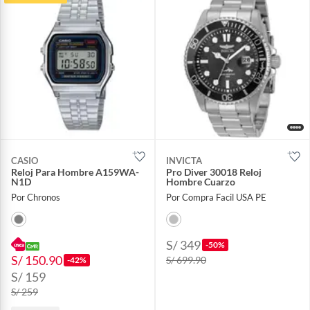
CASIO
INVICTA
Reloj Para Hombre A159WA-
Pro Diver 30018 Reloj
N1D
Hombre Cuarzo
Por Chronos
Por Compra Facil USA PE
S/ 349
-50%
S/ 150.90
S/ 699.90
-42%
S/ 159
S/ 259