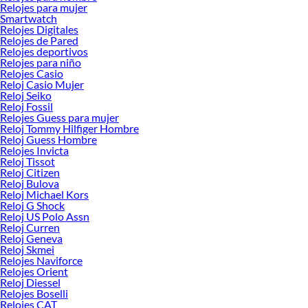
Relojes para mujer
Smartwatch
Relojes Digitales
Relojes de Pared
Relojes deportivos
Relojes para niño
Relojes Casio
Reloj Casio Mujer
Reloj Seiko
Reloj Fossil
Relojes Guess para mujer
Reloj Tommy Hilfiger Hombre
Reloj Guess Hombre
Relojes Invicta
Reloj Tissot
Reloj Citizen
Reloj Bulova
Reloj Michael Kors
Reloj G Shock
Reloj US Polo Assn
Reloj Curren
Reloj Geneva
Reloj Skmei
Relojes Naviforce
Relojes Orient
Reloj Diessel
Relojes Boselli
Relojes CAT