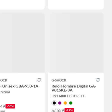
HOCK
G-SHOCK
oj Unisex GBA-950-1A
Reloj Hombre Digital GA-
V01SKE-3A
Chronos
Por FAIRICH STORE PE
849
-50%
S/ 559
-29%
,699