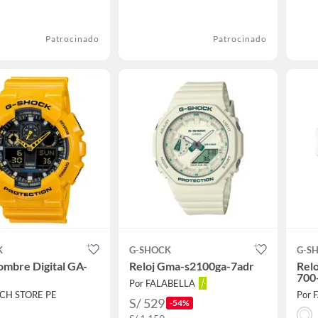
Patrocinado
Patrocinado
K
G-SHOCK
G-S
ombre Digital GA-
Reloj Gma-s2100ga-7adr
Relo
700
Por FALABELLA
ICH STORE PE
Por 
S/ 529
-54%