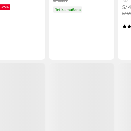
S/ 1,159
S/ 
-25%
Retira mañana
S/ 5