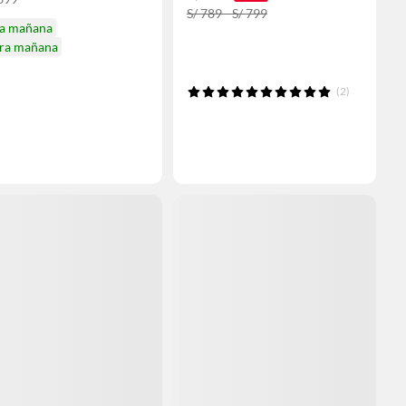
S/ 789 - S/ 799
ga mañana
ira mañana
(2)