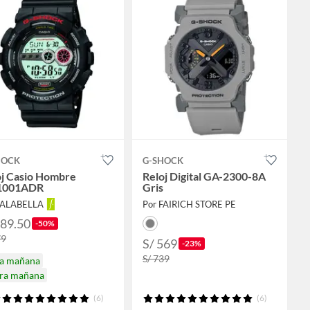
HOCK
G-SHOCK
oj Casio Hombre
Reloj Digital GA-2300-8A
1001ADR
Gris
FALABELLA
Por FAIRICH STORE PE
389.50
-50%
79
S/ 569
-23%
S/ 739
ga mañana
ira mañana
(6)
(6)