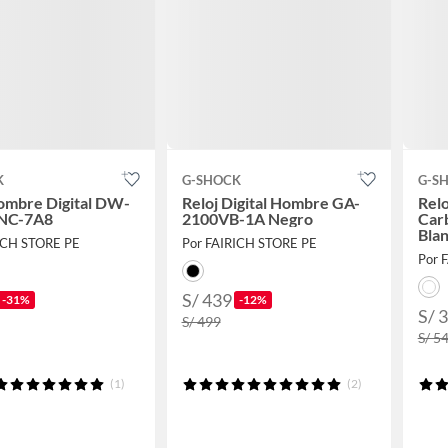
K
G-SHOCK
G-S
ombre Digital DW-
Reloj Digital Hombre GA-
Relo
NC-7A8
2100VB-1A Negro
Car
Bla
ICH STORE PE
Por FAIRICH STORE PE
Por 
S/ 439
-31%
-12%
S/ 
S/ 499
S/ 5
(1)
(2)