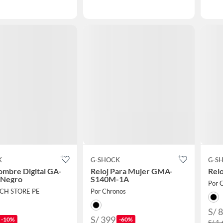
K
G-SHOCK
G-S
ombre Digital GA-
Reloj Para Mujer GMA-
Rel
 Negro
S140M-1A
Por 
ICH STORE PE
Por Chronos
S/ 
S/ 399
-10%
-60%
S/ 1