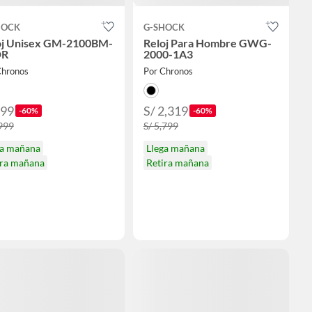
HOCK
G-SHOCK
oj Unisex GM-2100BM-
Reloj Para Hombre GWG-
DR
2000-1A3
Chronos
Por Chronos
799
S/ 2,319
-60%
-60%
,999
S/ 5,799
ga mañana
Llega mañana
ira mañana
Retira mañana