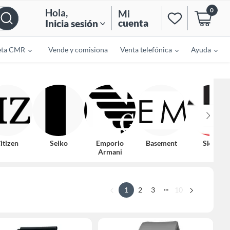
0
Hola
,
Mi
cuenta
Inicia sesión
eta CMR
Vende y comisiona
Venta telefónica
Ayuda
itizen
Seiko
Emporio
Basement
Skmei
Armani
...
1
2
3
10