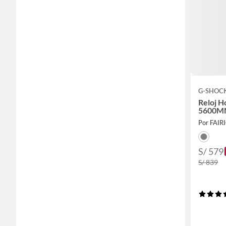
G-SHOC
Reloj H
5600M
Por FAIR
S/ 579
S/ 839