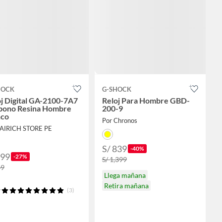
HOCK
G-SHOCK
j Digital GA-2100-7A7
Reloj Para Hombre GBD-
bono Resina Hombre
200-9
nco
Por Chronos
FAIRICH STORE PE
S/ 839
-40%
399
-27%
S/ 1,399
49
Llega mañana
Retira mañana
(3)