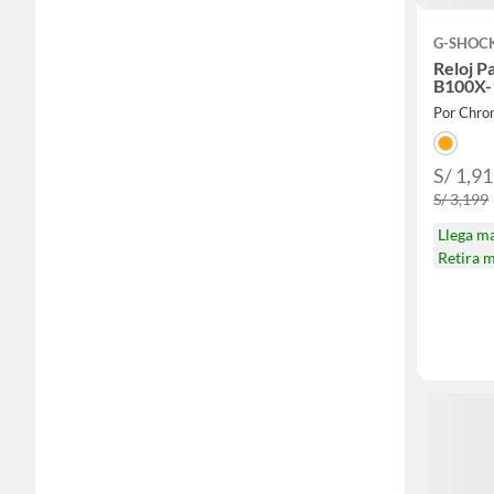
G-SHOC
Reloj 
B100X
Por Chro
S/ 1,9
S/ 3,199
Llega m
Retira 