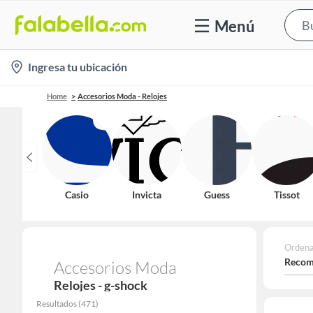
Menú
location-
Ingresa tu ubicación
icon
Home
Accesorios Moda - Relojes
Casio
Invicta
Guess
Tissot
Ordena
Recom
Accesorios Moda
Relojes - g-shock
Resultados
(
471
)