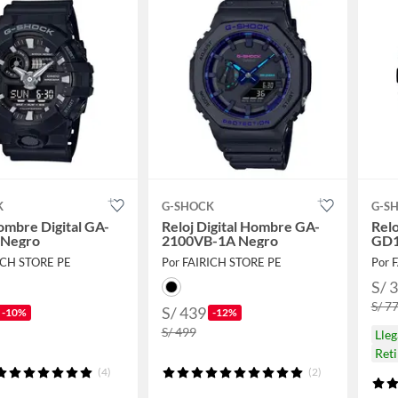
K
G-SHOCK
G-S
ombre Digital GA-
Reloj Digital Hombre GA-
Rel
 Negro
2100VB-1A Negro
GD
ICH STORE PE
Por FAIRICH STORE PE
Por 
S/ 
S/ 7
S/ 439
-10%
-12%
S/ 499
Lle
Ret
(4)
(2)