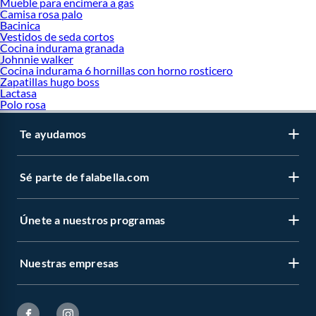
Mueble para encimera a gas
Camisa rosa palo
Bacinica
Vestidos de seda cortos
Cocina indurama granada
Johnnie walker
Cocina indurama 6 hornillas con horno rosticero
Zapatillas hugo boss
Lactasa
Polo rosa
Te ayudamos
Sé parte de falabella.com
Únete a nuestros programas
Nuestras empresas