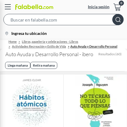
Inicia sesión
Search
Bar
location-
Ingresa tu ubicación
icon
Home
Libros, papelería y celebraciones - Libros
Actividades Recreación y Estilo de Vida
Auto Ayuda y Desarrollo Personal
Auto Ayuda y Desarrollo Personal - ibero
Resultados
(
60
)
Llega mañana
Retira mañana