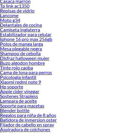
Casaca marron
Tp link ac1350
Repisas de vidrio
Lancome
Moto g34
Delantales de cocina
Camiseta inglaterra
Estabilizador para celular
Iphone 16 pro max 256gb
Polos de manga larga
Mesa plegable negra
Shampoo de cebolla
Disfraz halloween mujer
Buzo algodon hombre
Tinte rojo caoba
Cama de lona para perros
Psicologia infantil
Xiaomi redmi note 9
Hp soporte
Apple cider vinegar
Sostenes Strapless
Lampara de aceite
Soporte para macetas
Blender bottle
Regalos para niña de 8 años
Batidora de inmersion oster
Fijador de cabello en spray
Aspiradora de colchones