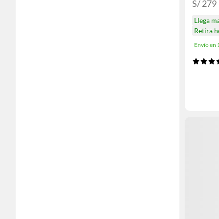
S/ 279
Llega m
Retira 
Envío en