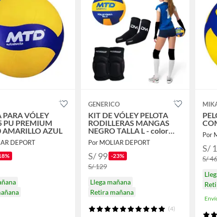
GENERICO
MIK
A PARA VÓLEY
KIT DE VÓLEY PELOTA
PEL
5 PU PREMIUM
RODILLERAS MANGAS
COM
0 AMARILLO AZUL
NEGRO TALLA L - color
Por 
aleatorio
IAR DEPORT
Por MOLIAR DEPORT
S/ 
S/ 99
18%
-23%
S/ 4
S/ 129
Lle
añana
Llega mañana
Reti
mañana
Retira mañana
Enví
(4)