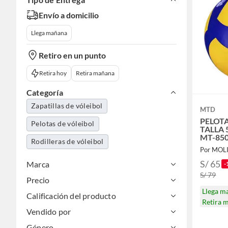
Envío a domicilio
Llega mañana
Retiro en un punto
Retira hoy
Retira mañana
Categoría
Zapatillas de vóleibol
MTD
PELOT
Pelotas de vóleibol
TALLA 
MT-85
Rodilleras de vóleibol
Por MOL
S/ 65
Marca
-
S/ 79
Precio
Llega m
Calificación del producto
Retira 
Vendido por
Género