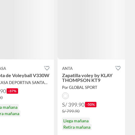
ASA
ANTA
ota de Voleyball V330W
Zapatilla voley by KLAY
THOMPSON KT9
Por CASA DEPORTIVA SANTANDER
Por GLOBAL SPORT
190
-37%
00
S/ 399.90
-50%
ga mañana
S/ 799.90
ira mañana
Llega mañana
Retira mañana