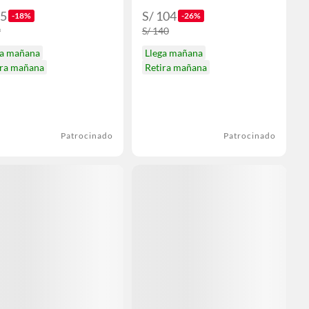
GEL + 10 NUDILLOS -
ADULTO
65
S/ 104
-18%
-26%
9
S/ 140
ga mañana
Llega mañana
ira mañana
Retira mañana
Patrocinado
Patrocinado