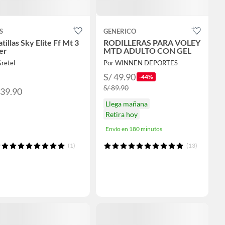
S
GENERICO
tillas Sky Elite Ff Mt 3
RODILLERAS PARA VOLEY
er
MTD ADULTO CON GEL
retel
Por WINNEN DEPORTES
S/ 49.90
-44%
S/ 89.90
839.90
Llega mañana
Retira hoy
Envío en 180 minutos
(1)
(13)