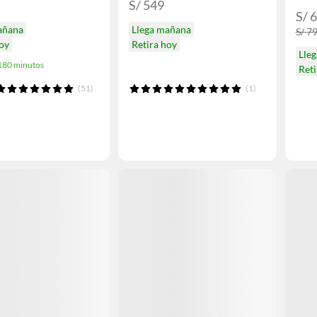
S/ 549
S/ 
añana
Llega mañana
S/ 7
hoy
Retira hoy
Lle
 180 minutos
Ret
(51)
(1)