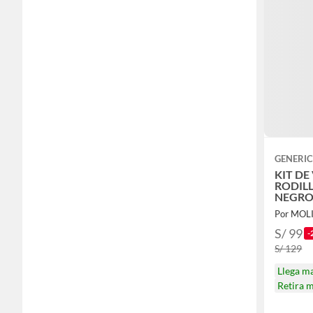
GENERI
KIT DE
RODIL
NEGRO 
aleator
Por MOL
S/ 99
-
S/ 129
Llega m
Retira 