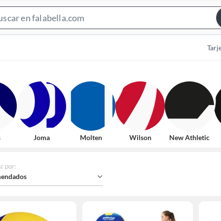
Search
Bar
Tarj
s
Joma
Molten
Wilson
New Athletic
r por
:
endados