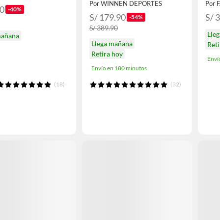
Por WINNEN DEPORTES
Por 
90
-40%
S/ 179.90
S/ 
-54%
S/ 389.90
Lle
mañana
Llega mañana
Reti
Retira hoy
Enví
Envío en 180 minutos
(18)
(32)