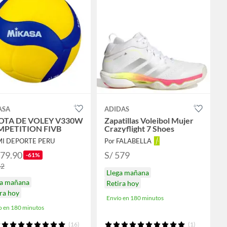
ASA
ADIDAS
OTA DE VOLEY V330W
Zapatillas Voleibol Mujer
PETITION FIVB
Crazyflight 7 Shoes
MI DEPORTE PERU
Por FALABELLA
179.90
S/ 579
-61%
62
Llega mañana
ga mañana
Retira hoy
ra hoy
Envío en 180 minutos
o en 180 minutos
(16)
(1)