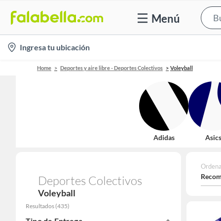
Menú
location-
Ingresa tu ubicación
icon
Home
Deportes y aire libre - Deportes Colectivos
Voleyball
Adidas
Asic
Ordena
Recom
Deportes Colectivos
Voleyball
Resultados
(
435
)
Tipo de Entrega