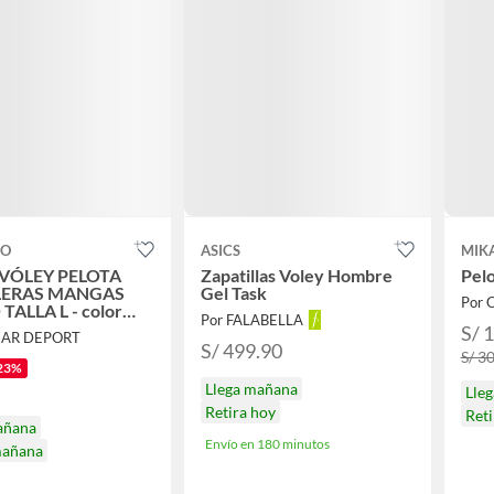
CO
ASICS
MIK
 VÓLEY PELOTA
Zapatillas Voley Hombre
Pel
LERAS MANGAS
Gel Task
TALLA L - color
Por FALABELLA
io
S/ 
IAR DEPORT
S/ 499.90
S/ 3
23%
Llega mañana
Lle
Retira hoy
Ret
añana
Envío en 180 minutos
mañana