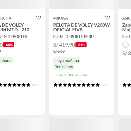
RCITA
MIKASA
ASIC
 DE VOLEY
PELOTA DE VOLEY V200W
Zapa
UM MTD - 210
OFICIAL FIVB
Muj
NEN DEPORTES
Por MI DEPORTE PERU
Por G
90
S/ 419.90
-68%
-21%
0
S/ 530
S/ 
mañana
Llega mañana
Retira hoy
Envío en 180 minutos
(13)
(2)