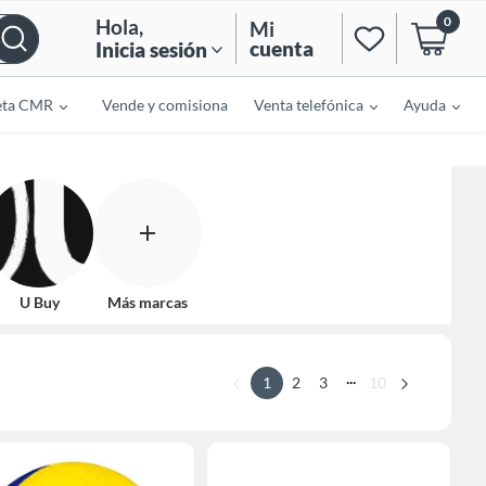
0
Hola
,
Mi
cuenta
Inicia sesión
eta CMR
Vende y comisiona
Venta telefónica
Ayuda
U Buy
Más marcas
...
1
2
3
10