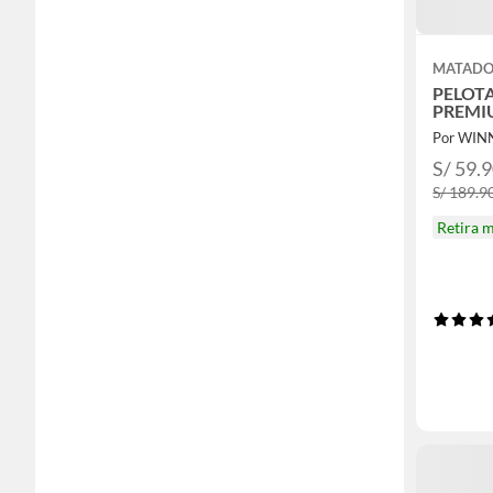
MATADO
PELOTA
PREMI
Por WIN
S/ 59.
S/ 189.9
Retira 