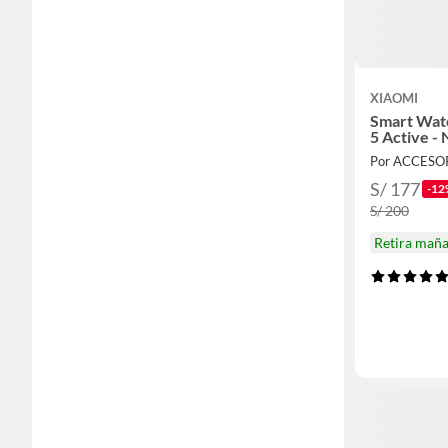
XIAOMI
Smart Wat
5 Active -
Por ACCESORI
S/ 177
-12
S/ 200
Retira mañ