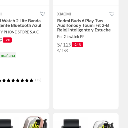
I
XIAOMI
 Watch 2 Lite Banda
Redmi Buds 6 Play Tws
igente Bluetooth Azul
Audifonos y Toumi Fit 2-B
Reloj inteligente y Estuche
TY PHONE STORE S.A.C
Por GlowLink PE
9
-7%
S/ 129
-24%
S/ 169
a mañana
(72)