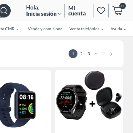
0
Hola
,
Mi
cuenta
Inicia sesión
eta CMR
Vende y comisiona
Venta telefónica
Ayuda
...
1
2
3
9