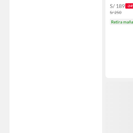
S/ 189
-24
S/ 250
Retira mañ