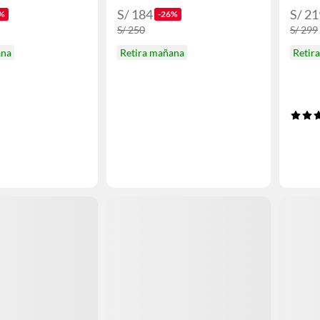
S/ 184
S/ 21
%
-26%
S/ 250
S/ 299
ana
Retira mañana
Retir