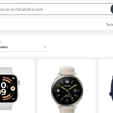
Search
Bar
Tarj
r
:
ados