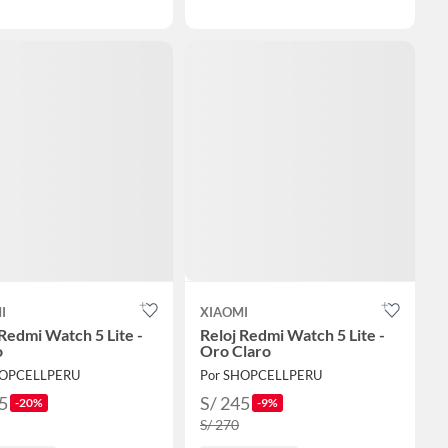
I
XIAOMI
 Redmi Watch 5 Lite -
Reloj Redmi Watch 5 Lite -
o
Oro Claro
HOPCELLPERU
Por SHOPCELLPERU
5
S/ 245
-20%
-9%
S/ 270