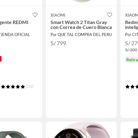
XIAOMI
XIAOM
ligente REDMI
Smart Watch 2 Titan Gray
Redmi
con Correa de Cuero Blanca
intel
TIENDA OFICIAL
Por QUE TAL COMPRA DEL PERU
Por CI
S/ 799
S/ 27
S/ 300
Retir
(22)