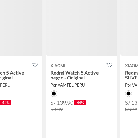
XIAOMI
XIAOM
ch 5 Active
Redmi Watch 5 Active
Redmi
iginal
negro - Original
SILVER
 PERU
Por VAMTEL PERU
Por V
S/ 139.90
S/ 13
-44%
-44%
S/ 249
S/ 249