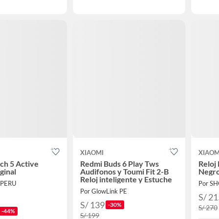
XIAOMI
XIAOM
ch 5 Active
Redmi Buds 6 Play Tws
Reloj
ginal
Audifonos y Toumi Fit 2-B
Negr
Reloj inteligente y Estuche
 PERU
Por S
Por GlowLink PE
S/ 21
S/ 139
-30%
S/ 270
-44%
S/ 199