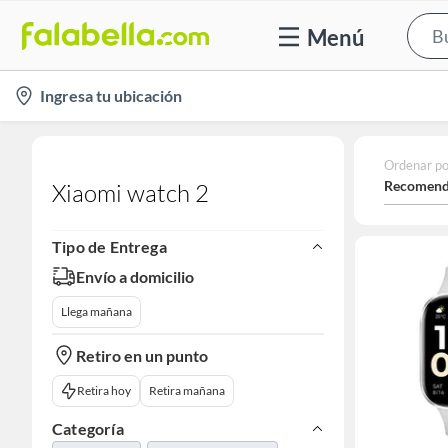
Menú
location-
Ingresa tu ubicación
icon
Ordenar po
Recomend
Xiaomi watch 2
Tipo de Entrega
Envío a domicilio
Llega mañana
Retiro en un punto
Retira hoy
Retira mañana
Categoría