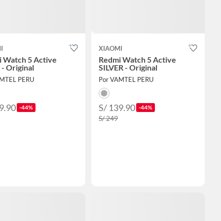
I
XIAOMI
 Watch 5 Active
Redmi Watch 5 Active
- Original
SILVER - Original
AMTEL PERU
Por VAMTEL PERU
9.90
S/ 139.90
-44%
-44%
S/ 249