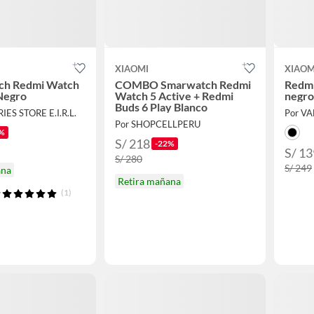
XIAOMI
XIAOM
ch Redmi Watch
COMBO Smarwatch Redmi
Redmi
 Negro
Watch 5 Active + Redmi
negro 
Buds 6 Play Blanco
ES STORE E.I.R.L.
Por V
Por SHOPCELLPERU
%
S/ 218
-22%
S/ 13
S/ 280
S/ 249
ana
Retira mañana
(1)