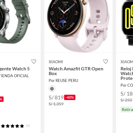
XIAOMI
XIAOM
ligente Watch 5
Watch Amazfit GTR Open
Reloj
Box
Watch
TIENDA OFICIAL
Prote
Por REUSE PERU
Por C
S/ 18
S/ 819
-40%
%
S/ 250
S/ 1,359
Retir
(6)