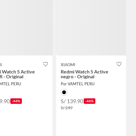
I
XIAOMI
 Watch 5 Active
Redmi Watch 5 Active
 - Original
negro - Original
AMTEL PERU
Por VAMTEL PERU
9.90
S/ 139.90
-44%
-44%
S/ 249