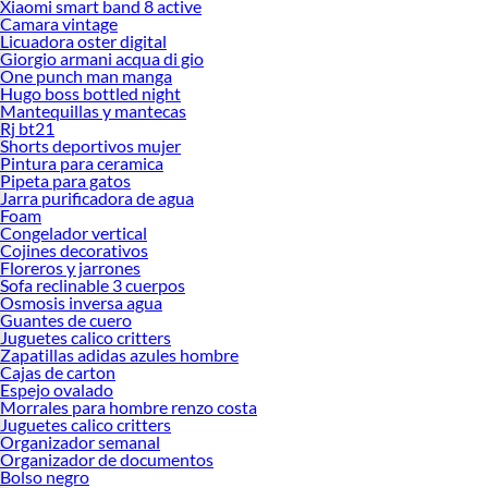
Xiaomi smart band 8 active
Camara vintage
Licuadora oster digital
Giorgio armani acqua di gio
One punch man manga
Hugo boss bottled night
Mantequillas y mantecas
Rj bt21
Shorts deportivos mujer
Pintura para ceramica
Pipeta para gatos
Jarra purificadora de agua
Foam
Congelador vertical
Cojines decorativos
Floreros y jarrones
Sofa reclinable 3 cuerpos
Osmosis inversa agua
Guantes de cuero
Juguetes calico critters
Zapatillas adidas azules hombre
Cajas de carton
Espejo ovalado
Morrales para hombre renzo costa
Juguetes calico critters
Organizador semanal
Organizador de documentos
Bolso negro