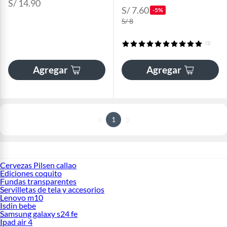
S/ 14.90
S/ 7.60
-5%
S/ 8
(1)
Agregar
Agregar
1
Cervezas Pilsen callao
Ediciones coquito
Fundas transparentes
Servilletas de tela y accesorios
Lenovo m10
Isdin bebe
Samsung galaxy s24 fe
Ipad air 4