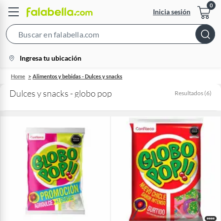
Inicia sesión
Search
Bar
location-
Ingresa tu ubicación
icon
Home
Alimentos y bebidas - Dulces y snacks
Dulces y snacks - globo pop
Resultados
(
6
)