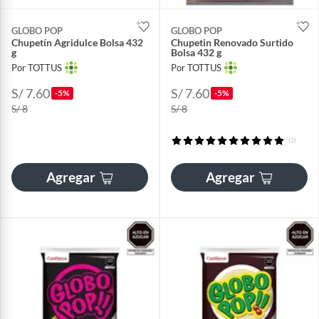
GLOBO POP
GLOBO POP
Chupetín Agridulce Bolsa 432
Chupetin Renovado Surtido
g
Bolsa 432 g
Por TOTTUS
Por TOTTUS
S/ 7.60
S/ 7.60
-5%
-5%
S/ 8
S/ 8
(1)
Agregar
Agregar