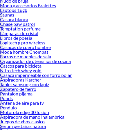
Nudo de bruja
Moda y accesorios Bralettes
Laptops 16gb
Saunas
Casaca blanca
Chase paw patrol
Temptation perfume
Lámparas de cristal
Libros de poesia
Logitech g pro wireless
Casacas de cuero hombre
Moda hombre Chompas
Forros de muebles de sala
Organizador de utensilios de cocina
Cascos para bicicleta
Nitro tech whey gold
Casaca impermeable con forro polar
Aspiradoras Karcher
Tablet samsung con lapiz
Zapatero de fierro
Pantalon pijama
Ponds
Antena de aire para tv
Pendulo
Motorola edge 30 fusion
Aspiradora de mano inalambrica
Juegos de xbox clasico
Serum pestañas natura