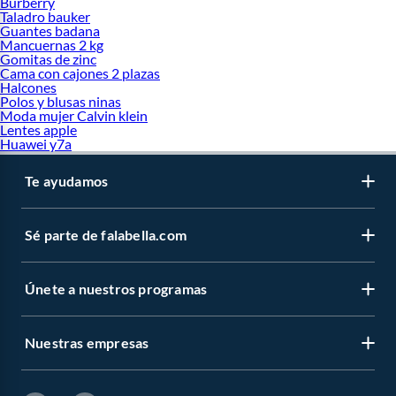
Burberry
Taladro bauker
Guantes badana
Mancuernas 2 kg
Gomitas de zinc
Cama con cajones 2 plazas
Halcones
Polos y blusas ninas
Moda mujer Calvin klein
Lentes apple
Huawei y7a
Te ayudamos
Sé parte de falabella.com
Únete a nuestros programas
Nuestras empresas