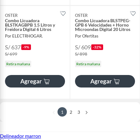
OSTER
OSTER
Combo Licuadora
Combo Licuadora BLSTPEG-
BLSTKAGBPB 1.5 Litros y
GPB 6 Velocidades + Horno
Freidora Digital 6 Litros
Microondas Digital 20 Litros
Por ELECTRHOGAR.
Por Ofertitas
S/ 637
S/ 609
-9%
-32%
S/ 699
S/ 898
Retira mañana
Retira mañana
Agregar
Agregar
1
2
3
Delineador marron