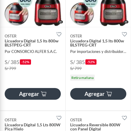
OSTER
OSTER
Licuadora Digital 1,5 lts 800w
Licuadora Digital 1,5 lts 800w
BLSTPEG-CRT
BLSTPEG-CRT
Por CONSORCIO ALFER S.A.C.
Por importaciones y distribuidora A y F
S/ 385
S/ 385
-52%
-52%
S/ 799
S/ 799
Retira mañana
Agregar
Agregar
OSTER
OSTER
Licuadora Digital 1,5 Lts 800W
Licuadora Reversible 800W
Pica Hielo
con Panel Digital