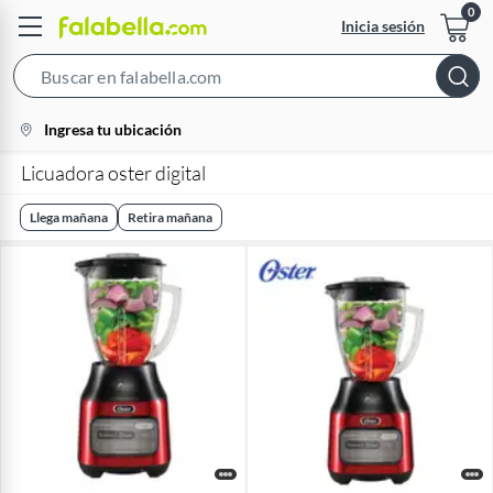
Inicia sesión
Search
Bar
location-
Ingresa tu ubicación
icon
Licuadora oster digital
Llega mañana
Retira mañana