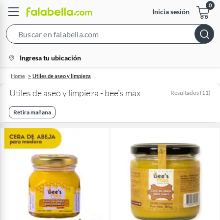
Inicia sesión
Search
Bar
location-
Ingresa tu ubicación
icon
Home
Utiles de aseo y limpieza
Utiles de aseo y limpieza - bee's max
Resultados
(
11
)
Retira mañana