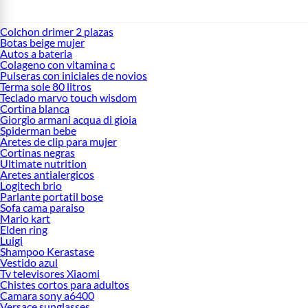
Colchon drimer 2 plazas
Botas beige mujer
Autos a bateria
Colageno con vitamina c
Pulseras con iniciales de novios
Terma sole 80 litros
Teclado marvo touch wisdom
Cortina blanca
Giorgio armani acqua di gioia
Spiderman bebe
Aretes de clip para mujer
Cortinas negras
Ultimate nutrition
Aretes antialergicos
Logitech brio
Parlante portatil bose
Sofa cama paraiso
Mario kart
Elden ring
Luigi
Shampoo Kerastase
Vestido azul
Tv televisores Xiaomi
Chistes cortos para adultos
Camara sony a6400
Versace sunglasses