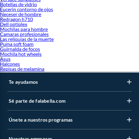
Botellas de vidrio
Eucerin contorno de ojos
Neceser de hombre
Redragon h710
Dell optiplex
Mochilas para hombre
Camaras profesionales
Las reliquias de la muerte
Puma soft foam
Guirnalda de focos
Mochila hot wheels
Asus
Halcones
Repisas de melamina
Te ayudamos
Sé parte de falabella.com
Únete a nuestros programas
Nuestras empresas