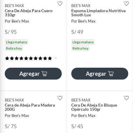
BEE'S MAX
BEE'S MAX
Cera De Abeja Para Cuero
Espuma Limpiadora Nutritiva
310gr
Smoth Lux
Por Bee's Max
Por Bee's Max
S/ 95
S/ 49
Llega mañana
Llega mañana
Retira hoy
Retira hoy
(1)
Agregar
Agregar
BEE'S MAX
BEE'S MAX
Cera de Abeja Para Madera
Cera De Abeja En Bloque
200G
Opérculo 150gr
Por Bee's Max
Por Bee's Max
S/ 75
S/ 45