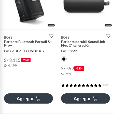
BOSE
BOSE
Parlante Bluetooth Portatil S1
Parlante portátil SoundLink
Pro+
Flex 2ª generación
Por CADEZ TECHNOLOGY
Por Jusper PE
S/ 3,115
-26%
S/ 4,199
S/ 559
-22%
S/ 719
(730)
Agregar
Agregar