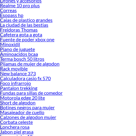
Drones y accesorios
Realme 10 pro plus
Correas
Esopass hp
Cajas de plastico grandes
La ciudad de las bestias
Freidoras Thomas
Cafetera gota a gota
Fuente de poder xbox one
Minoxidil
Piano de juguete
Aminoacidos bcaa
Terma bosch 50 litros
Pijamas de mujer de algodon
Rack movible
New balance 373
Calculadora casio fx 570
Foco infrarrojo
Pantalon trekking
Fundas para sillas de comedor
Motorola edge 20 lite
Short de algodon
Botines negros para mujer
Masajeador de cuello
Calzones de algodon mujer
Corbata celeste
Lonchera rosa
Jabon piel grasa