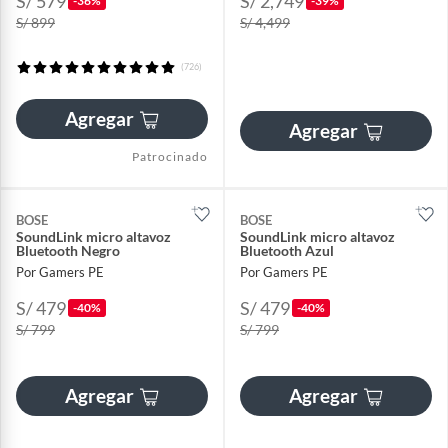
S/ 579
S/ 2,749
-36%
-39%
S/ 899
S/ 4,499
(726)
Agregar
Agregar
Patrocinado
BOSE
BOSE
SoundLink micro altavoz
SoundLink micro altavoz
Bluetooth Negro
Bluetooth Azul
Por Gamers PE
Por Gamers PE
S/ 479
S/ 479
-40%
-40%
S/ 799
S/ 799
Agregar
Agregar