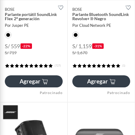
BOSE
BOSE
Parlante portátil SoundLink
Parlante Bluetooth SoundLink
Flex 2ª generación
Revolve+ II-Negro
Por Jusper PE
Por Cloud Network PE
S/ 559
S/ 1,159
-22%
-31%
S/ 719
S/ 1,670
(727)
(1)
Agregar
Agregar
Patrocinado
Patrocinado