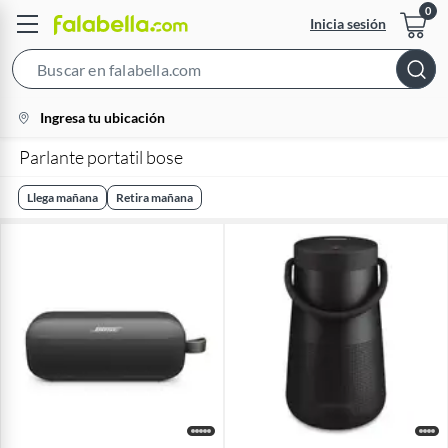
Inicia sesión
Search
Bar
location-
Ingresa tu ubicación
icon
Parlante portatil bose
Llega mañana
Retira mañana