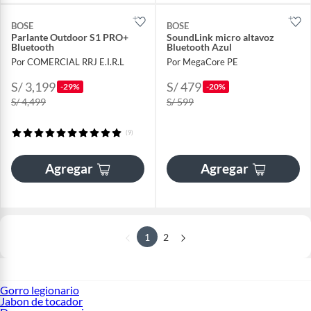
BOSE
BOSE
Parlante Outdoor S1 PRO+
SoundLink micro altavoz
Bluetooth
Bluetooth Azul
Por COMERCIAL RRJ E.I.R.L
Por MegaCore PE
S/ 3,199
S/ 479
-29%
-20%
S/ 4,499
S/ 599
(9)
Agregar
Agregar
1
2
Gorro legionario
Jabon de tocador