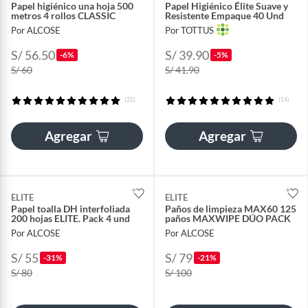
Papel higiénico una hoja 500
Papel Higiénico Élite Suave y
metros 4 rollos CLASSIC
Resistente Empaque 40 Und
Por ALCOSE
Por TOTTUS
S/ 56.50
S/ 39.90
-6%
-5%
S/ 60
S/ 41.90
(22)
(14)
Agregar
Agregar
ELITE
ELITE
Papel toalla DH interfoliada
Paños de limpieza MAX60 125
200 hojas ELITE. Pack 4 und
paños MAXWIPE DÚO PACK
Por ALCOSE
Por ALCOSE
S/ 55
S/ 79
-31%
-21%
S/ 80
S/ 100