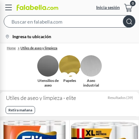
Inicia sesión
Search
Bar
location-
Ingresa tu ubicación
icon
Home
Utiles de aseo y limpieza
Utensilios de
Papeles
Aseo
aseo
industrial
Utiles de aseo y limpieza - elite
Resultados
(
39
)
Retira mañana