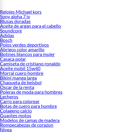
Relojes Michael kors
Sony alpha 7 iv
Blusas doradas
Aceite de argan para el cabello
Soundcore
Adidas
Bosch
Polos verdes deportivos
Abrigos color amarillo
Botines blancos para mujer
Casaca polar
Camiseta de cristiano ronaldo
Aceite mobil 15w40
Morral cuero hombre
Bikini manga larga
Chaqueta de beisbol
Oscar de la renta
Poleras de moda para hombres
Lecheros
Carro para colorear
Botas de cuero para hombre
Colageno calcio
Guantes motos
Modelos de camas de madera
Rompecabezas de corazon
Nivea