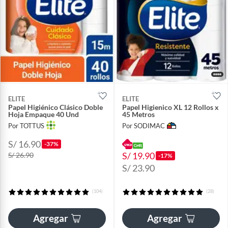
ELITE
ELITE
Papel Higiénico Clásico Doble
Papel Higienico XL 12 Rollos x
Hoja Empaque 40 Und
45 Metros
Por TOTTUS
Por SODIMAC
S/ 16.90
-37%
S/ 19.90
S/ 26.90
-17%
S/ 23.90
(104)
(28)
Agregar
Agregar