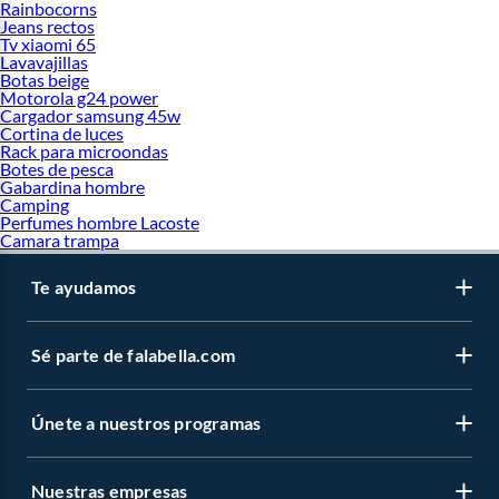
Rainbocorns
Jeans rectos
Tv xiaomi 65
Lavavajillas
Botas beige
Motorola g24 power
Cargador samsung 45w
Cortina de luces
Rack para microondas
Botes de pesca
Gabardina hombre
Camping
Perfumes hombre Lacoste
Camara trampa
Te ayudamos
Sé parte de falabella.com
Únete a nuestros programas
Nuestras empresas