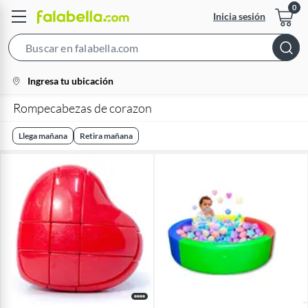
Inicia sesión
Search
Bar
location-
Ingresa tu ubicación
icon
Rompecabezas de corazon
Llega mañana
Retira mañana