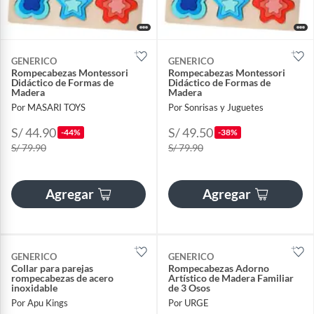
GENERICO
GENERICO
Rompecabezas Montessori
Rompecabezas Montessori
Didáctico de Formas de
Didáctico de Formas de
Madera
Madera
Por MASARI TOYS
Por Sonrisas y Juguetes
S/ 44.90
S/ 49.50
-44%
-38%
S/ 79.90
S/ 79.90
Agregar
Agregar
GENERICO
GENERICO
Collar para parejas
Rompecabezas Adorno
rompecabezas de acero
Artístico de Madera Familiar
inoxidable
de 3 Osos
Por Apu Kings
Por URGE