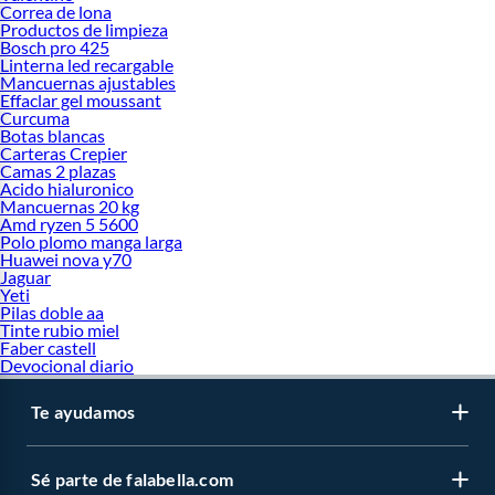
Correa de lona
Productos de limpieza
Bosch pro 425
Linterna led recargable
Mancuernas ajustables
Effaclar gel moussant
Curcuma
Botas blancas
Carteras Crepier
Camas 2 plazas
Acido hialuronico
Mancuernas 20 kg
Amd ryzen 5 5600
Polo plomo manga larga
Huawei nova y70
Jaguar
Yeti
Pilas doble aa
Tinte rubio miel
Faber castell
Devocional diario
Te ayudamos
Sé parte de falabella.com