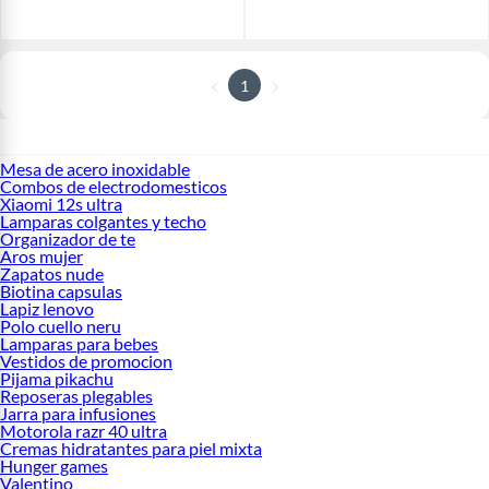
1
Mesa de acero inoxidable
Combos de electrodomesticos
Xiaomi 12s ultra
Lamparas colgantes y techo
Organizador de te
Aros mujer
Zapatos nude
Biotina capsulas
Lapiz lenovo
Polo cuello neru
Lamparas para bebes
Vestidos de promocion
Pijama pikachu
Reposeras plegables
Jarra para infusiones
Motorola razr 40 ultra
Cremas hidratantes para piel mixta
Hunger games
Valentino