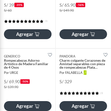
S/ 39
S/ 65.90
-35%
-56%
S/ 60
S/ 149.90
(1)
Agregar
Agregar
GENERICO
PANDORA
Rompecabezas Adorno
Charm colgante Corazones de
Artístico de Madera Familiar
Amistad separables con pieza
de 4 Osos
de rompecabezas Plata
Esterlina
Por URGE
Por FALABELLA
S/ 69.90
S/ 329
-50%
S/ 139.90
(3)
Agregar
Agregar