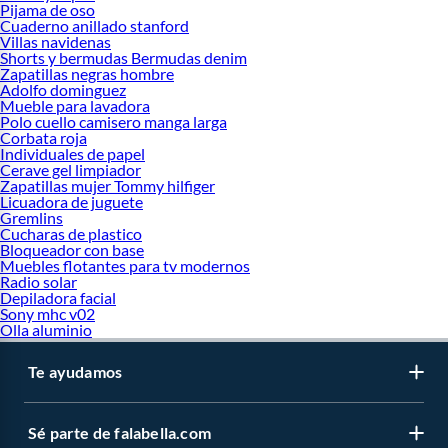
Pijama de oso
Cuaderno anillado stanford
Villas navidenas
Shorts y bermudas Bermudas denim
Zapatillas negras hombre
Adolfo dominguez
Mueble para lavadora
Polo cuello camisero manga larga
Corbata roja
Individuales de papel
Cerave gel limpiador
Zapatillas mujer Tommy hilfiger
Licuadora de juguete
Gremlins
Cucharas de plastico
Bloqueador con base
Muebles flotantes para tv modernos
Radio solar
Depiladora facial
Sony mhc v02
Olla aluminio
Te ayudamos
Sé parte de falabella.com