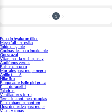
1
Eucerin hyaluron filler
Mega full size esika
Toldo plegable
Cocinas de acero inoxidable
Gorra azul
Vitamina c la roche posay
Audifonos verdes
Bolsos de cuero
Morrales para mujer negro
Anillo talla 6
Nike flex
Bloqueador isdin piel grasa
Pilas duracell d
Taladros
Ventiladores torre
Terma instantanea rotoplas
Paco rabanne phantom
Licra deportiva para mujer
Vasos y copas