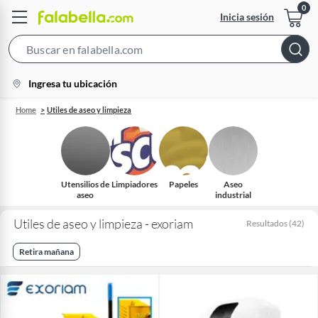
Inicia sesión
Search
Bar
location-
Ingresa tu ubicación
icon
Home
Utiles de aseo y limpieza
Utensilios de
Limpiadores
Papeles
Aseo
aseo
industrial
Utiles de aseo y limpieza - exoriam
Resultados
(
42
)
Retira mañana