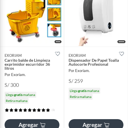
EXORIAM
EXORIAM
Carrito balde de Limpieza
Dispensador De Papel Toalla
exprimidor escurridor 36
Autocorte Profesional
litros
Por Exoriam.
Por Exoriam.
S/ 259
S/ 300
Llega
gratis
mañana
Llega
gratis
mañana
Retira mañana
Retira mañana
(1)
Agregar
Agregar