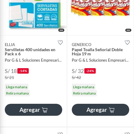
ELLIA
GENERICO
Servilletas 400 unidades en
Papel Toalla Señorial Doble
Pack x 6
Hoja 19 m
Por G & L Soluciones Empresariales
Por G & L Soluciones Empresariales
S/ 18
S/ 32
-14%
-24%
S/ 21
S/ 42
Llega mañana
Llega mañana
Retira mañana
Retira mañana
Agregar
Agregar