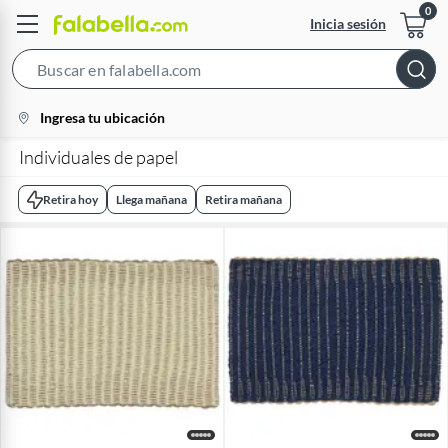
Inicia sesión
Search
Bar
location-
Ingresa tu ubicación
icon
Individuales de papel
Retira hoy
Llega mañana
Retira mañana