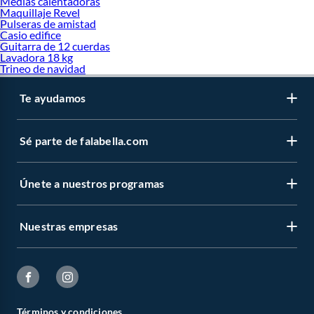
Medias calentadoras
Maquillaje Revel
Pulseras de amistad
Casio edifice
Guitarra de 12 cuerdas
Lavadora 18 kg
Trineo de navidad
Te ayudamos
Sé parte de falabella.com
Únete a nuestros programas
Nuestras empresas
Términos y condiciones