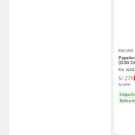
FACUSA
Papeler
(D30.5
Por J&A
S/ 279
S/ 399
Llega m
Retira 