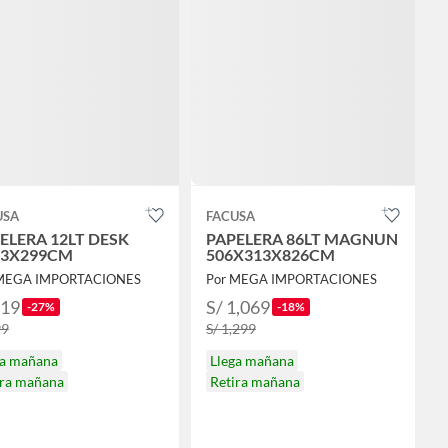
USA
FACUSA
ELERA 12LT DESK
PAPELERA 86LT MAGNUN
73X299CM
506X313X826CM
 MEGA IMPORTACIONES
Por MEGA IMPORTACIONES
219
S/ 1,069
-27%
-18%
99
S/ 1,299
ga mañana
Llega mañana
ira mañana
Retira mañana