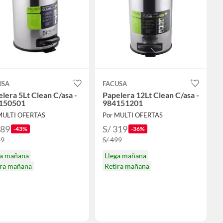
USA
FACUSA
lera 5Lt Clean C/asa -
Papelera 12Lt Clean C/asa -
150501
984151201
MULTI OFERTAS
Por MULTI OFERTAS
189
S/ 319
-43%
-36%
29
S/ 499
ga mañana
Llega mañana
ira mañana
Retira mañana