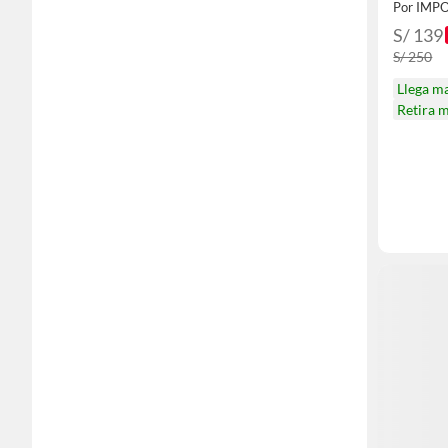
S/ 139
S/ 250
Llega m
Retira 