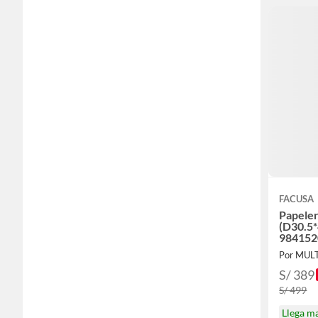
FACUSA
Papeler
(D30.5*
984152
Por MUL
S/ 389
S/ 499
Llega m