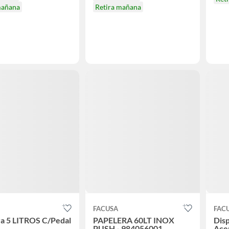
mañana
Retira mañana
FACUSA
FAC
a 5 LITROS C/Pedal
PAPELERA 60LT INOX
Dis
PUSH - 984056001
Ace