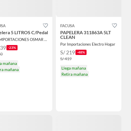
USA
FACUSA
elera 5 LITROS C/Pedal
PAPELERA 311863A 5LT
CLEAN
Por IMPORTACIONES OSMAR S.A.C.
Por Importaciones Electro Hogar
139
-23%
S/ 219
-48%
80
S/ 419
ga mañana
Llega mañana
ira mañana
Retira mañana