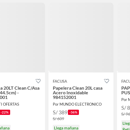
FACUSA
FAC
a 20LT Clean C/Asa
Papelera Clean 20L casa
PAP
44.5cm) -
Acero Inoxidable
PUS
001
984152001
Por
TI OFERTAS
Por MUNDO ELECTRONICO
S/ 
S/ 389
-22%
-36%
S/ 9
S/ 609
Lle
añana
Llega mañana
Ret