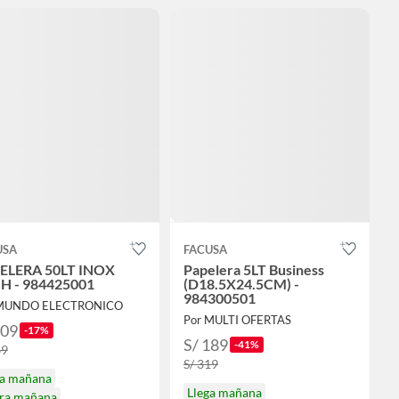
USA
FACUSA
ELERA 50LT INOX
Papelera 5LT Business
H - 984425001
(D18.5X24.5CM) -
984300501
 MUNDO ELECTRONICO
Por MULTI OFERTAS
809
-17%
S/ 189
-41%
69
S/ 319
ga mañana
Llega mañana
ira mañana