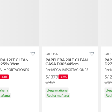
FACUSA
FAC
RA 12LT CLEAN
PAPELERA 20LT CLEAN
PAP
D255x39cm
CASA D305445cm
D2
A IMPORTACIONES
Por MEGA IMPORTACIONES
Por
S/ 379
S/ 
-33%
-17%
S/ 459
S/ 2
añana
Llega mañana
Lle
mañana
Retira mañana
Ret