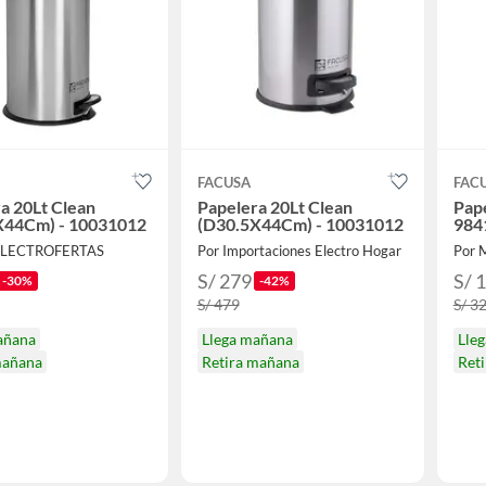
FACUSA
FAC
a 20Lt Clean
Papelera 20Lt Clean
Pape
X44Cm) - 10031012
(D30.5X44Cm) - 10031012
984
ELECTROFERTAS
Por Importaciones Electro Hogar
Por 
S/ 279
S/ 
-30%
-42%
S/ 479
S/ 3
añana
Llega mañana
Lle
mañana
Retira mañana
Ret