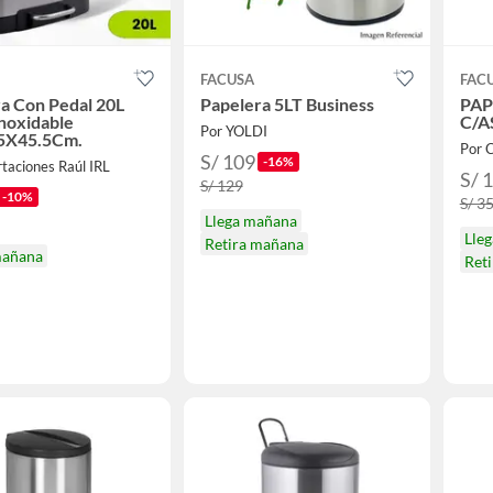
FACUSA
FAC
a Con Pedal 20L
Papelera 5LT Business
PAP
noxidable
C/A
Por YOLDI
5X45.5Cm.
Por 
S/ 109
-16%
taciones Raúl IRL
S/ 
S/ 129
-10%
S/ 3
Llega mañana
Lle
Retira mañana
mañana
Ret