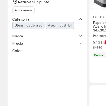
Retiro en un punto
Retira mañana
FACUSA
Categoría
Papeler
Utensilios de aseo
Aseo industrial
Acero I
34X30.
Marca
Por Impor
S/ 315
Precio
S/ 350
Color
Retira 