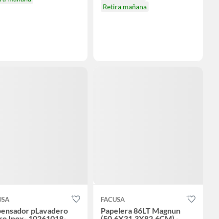
Retira mañana
USA
FACUSA
pensador pLavadero
Papelera 86LT Magnun
ro Inox- 10261018-
(50.6X31.3X82.6CM) -