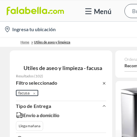
Menú
location-
Ingresa tu ubicación
icon
Home
Utiles de aseo y limpieza
Ordena
Recom
Utiles de aseo y limpieza - facusa
Resultados
(
102
)
Filtro seleccionado
facusa
Tipo de Entrega
Envío a domicilio
Llega mañana