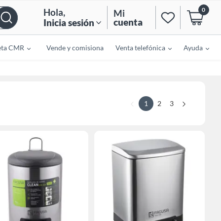
0
Hola
,
Mi
cuenta
Inicia sesión
eta CMR
Vende y comisiona
Venta telefónica
Ayuda
1
2
3