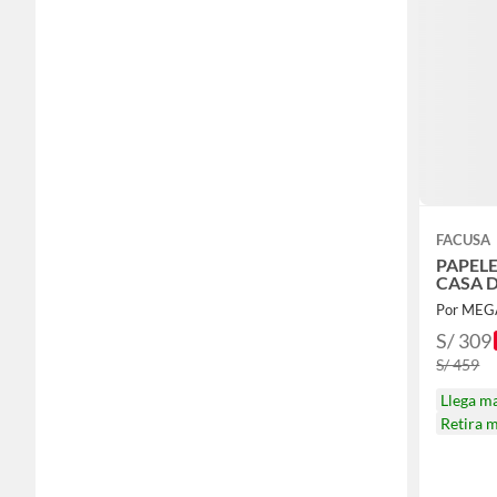
FACUSA
PAPELE
CASA 
Por MEG
S/ 309
S/ 459
Llega m
Retira 