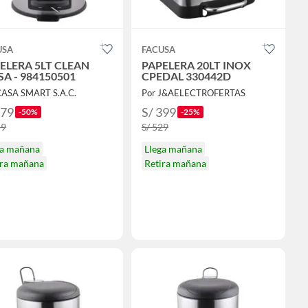
USA
FACUSA
ELERA 5LT CLEAN
PAPELERA 20LT INOX
SA - 984150501
CPEDAL 330442D
CASA SMART S.A.C.
Por J&AELECTROFERTAS
179
S/ 399
-50%
-25%
59
S/ 529
ga mañana
Llega mañana
ira mañana
Retira mañana