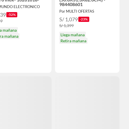
984408601
 MUNDO ELECTRONICO
Por MULTI OFERTAS
139
-52%
S/ 1,079
-23%
89
S/ 1,399
ga mañana
Llega mañana
ira mañana
Retira mañana