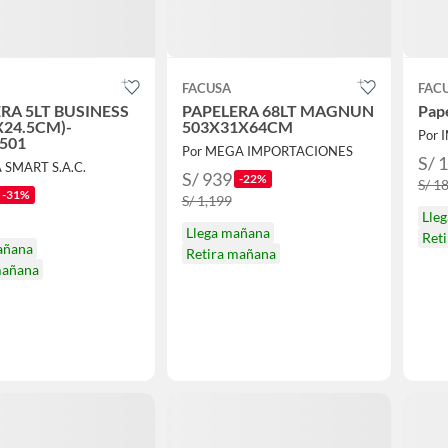
FACUSA
FAC
RA 5LT BUSINESS
PAPELERA 68LT MAGNUN
Pap
X24.5CM)-
503X31X64CM
501
Por MEGA IMPORTACIONES
S/ 
 SMART S.A.C.
S/ 939
-22%
S/ 1
-31%
S/ 1,199
Lle
Llega mañana
Ret
añana
Retira mañana
mañana