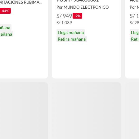
Por IMPORTACIONES RUBIMAR S.A.C.
Por MUNDO ELECTRONICO
Por
-44%
S/ 949
S/ 
-9%
S/ 1,039
S/ 2
añana
Llega mañana
Lle
mañana
Retira mañana
Ret