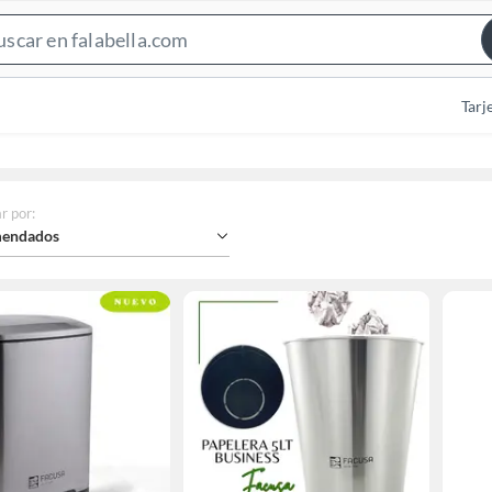
Search
Bar
Tarj
r por
:
endados