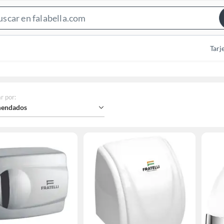
Search
Bar
Tarj
r por
:
endados