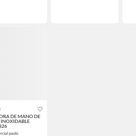
I
ORA DE MANO DE
 INOXIDABLE
826
cial paolo