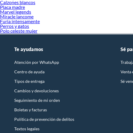
Calzones blancos
Placa madre
Marvel legends
Miracle lancome
Furia intensamente
Perros y gatos
Polo celeste mujer
Te ayudamos
Sé pa
Atención por WhatsApp
Trabaj
Centro de ayuda
Venta
Tipos de entrega
Sé ven
Cambios y devoluciones
Seguimiento de mi orden
Boletas y facturas
Política de prevención de delitos
Textos legales