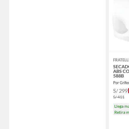
FRATELL
SECAD
ABS C
588B
Por Grif
S/ 299
S/ 411
Llega m
Retira 