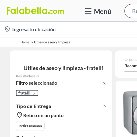
Menú
location-
Ingresa tu ubicación
icon
Home
Utiles de aseo y limpieza
Ordena
Recom
Utiles de aseo y limpieza - fratelli
Resultados
(
9
)
Filtro seleccionado
fratelli
Tipo de Entrega
Retiro en un punto
Retira mañana