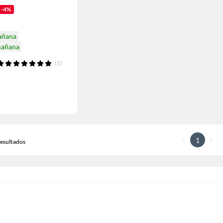
-4%
añana
mañana
(1)
1
 Resultados