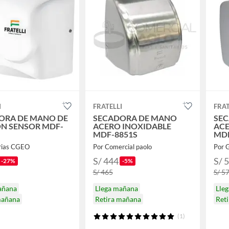
I
FRATELLI
FRAT
ORA DE MANO DE
SECADORA DE MANO
SEC
ON SENSOR MDF-
ACERO INOXIDABLE
ACE
MDF-8851S
MDF
erias CGEO
Por Comercial paolo
Por 
S/ 444
S/ 
-27%
-5%
S/ 465
S/ 5
añana
Llega mañana
Lle
mañana
Retira mañana
Ret
(1)