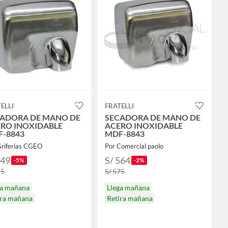
ELLI
FRATELLI
ADORA DE MANO DE
SECADORA DE MANO DE
RO INOXIDABLE
ACERO INOXIDABLE
-8843
MDF-8843
Griferias CGEO
Por Comercial paolo
549
S/ 564
-5%
-2%
75
S/ 575
ga mañana
Llega mañana
ira mañana
Retira mañana