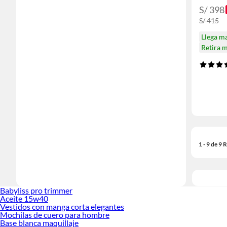
S/ 398
S/ 415
Llega m
Retira 
1 - 9 de 9
Babyliss pro trimmer
Aceite 15w40
Vestidos con manga corta elegantes
Mochilas de cuero para hombre
Base blanca maquillaje