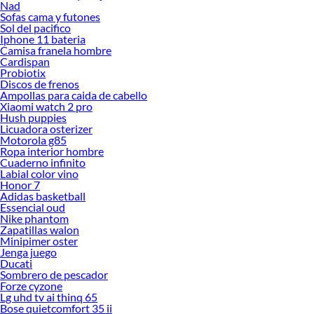
Nad
Sofas cama y futones
Sol del pacifico
Iphone 11 bateria
Camisa franela hombre
Cardispan
Probiotix
Discos de frenos
Ampollas para caida de cabello
Xiaomi watch 2 pro
Hush puppies
Licuadora osterizer
Motorola g85
Ropa interior hombre
Cuaderno infinito
Labial color vino
Honor 7
Adidas basketball
Essencial oud
Nike phantom
Zapatillas walon
Minipimer oster
Jenga juego
Ducati
Sombrero de pescador
Forze cyzone
Lg uhd tv ai thinq 65
Bose quietcomfort 35 ii