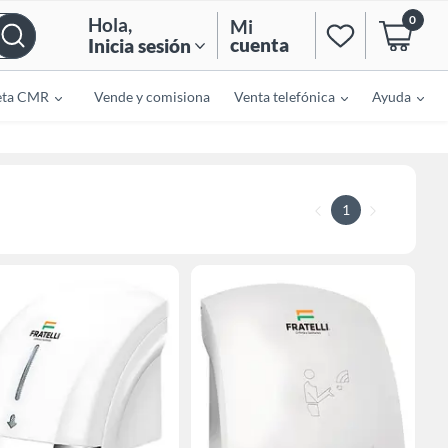
0
Hola
,
Mi
cuenta
Inicia sesión
eta CMR
Vende y comisiona
Venta telefónica
Ayuda
1