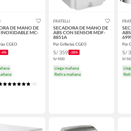
I
FRATELLI
FRAT
ORA DE MANO DE
SECADORA DE MANO DE
SEC
 INOXIDABLE MC-
ABS CON SENSOR MDF-
ABS
8851A
699
erias CGEO
Por Griferias CGEO
Por 
S/ 359
S/ 
-4%
-28%
S/ 500
S/ 5
añana
Llega mañana
Lle
mañana
Retira mañana
Ret
(1)