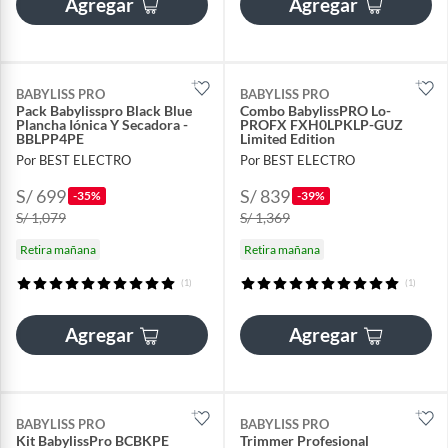
Agregar
Agregar
BABYLISS PRO
BABYLISS PRO
Pack Babylisspro Black Blue
Combo BabylissPRO Lo-
Plancha Iónica Y Secadora -
PROFX FXH0LPKLP-GUZ
BBLPP4PE
Limited Edition
Por BEST ELECTRO
Por BEST ELECTRO
S/ 699
S/ 839
-35%
-39%
S/ 1,079
S/ 1,369
Retira mañana
Retira mañana
(1)
(1)
Agregar
Agregar
BABYLISS PRO
BABYLISS PRO
Kit BabylissPro BCBKPE
Trimmer Profesional