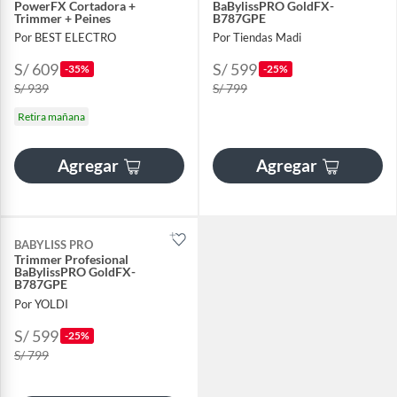
PowerFX Cortadora +
BaBylissPRO GoldFX-
Trimmer + Peines
B787GPE
Por BEST ELECTRO
Por Tiendas Madi
S/ 609
S/ 599
-35%
-25%
S/ 939
S/ 799
Retira mañana
Agregar
Agregar
BABYLISS PRO
Trimmer Profesional
BaBylissPRO GoldFX-
B787GPE
Por YOLDI
S/ 599
-25%
S/ 799