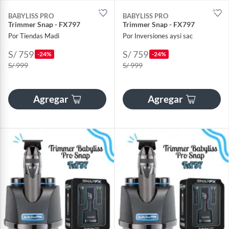
BABYLISS PRO
BABYLISS PRO
Trimmer Snap - FX797
Trimmer Snap - FX797
Por Tiendas Madi
Por Inversiones aysi sac
S/ 759
S/ 759
-24%
-24%
S/ 999
S/ 999
Agregar
Agregar