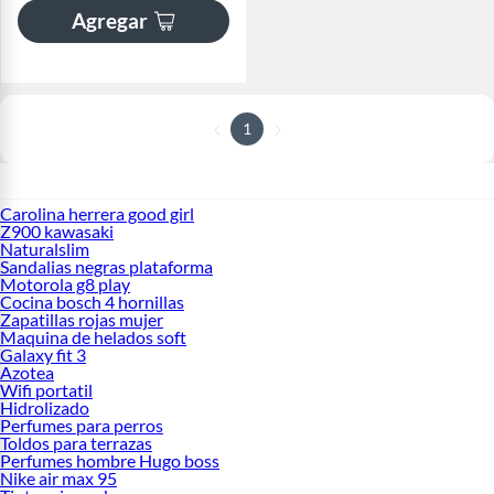
Agregar
1
Carolina herrera good girl
Z900 kawasaki
Naturalslim
Sandalias negras plataforma
Motorola g8 play
Cocina bosch 4 hornillas
Zapatillas rojas mujer
Maquina de helados soft
Galaxy fit 3
Azotea
Wifi portatil
Hidrolizado
Perfumes para perros
Toldos para terrazas
Perfumes hombre Hugo boss
Nike air max 95