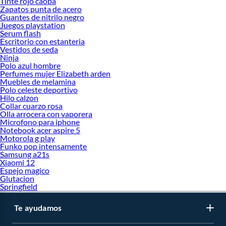
Tinte rojo caoba
Zapatos punta de acero
Guantes de nitrilo negro
Juegos playstation
Serum flash
Escritorio con estanteria
Vestidos de seda
Ninja
Polo azul hombre
Perfumes mujer Elizabeth arden
Muebles de melamina
Polo celeste deportivo
Hilo calzon
Collar cuarzo rosa
Olla arrocera con vaporera
Microfono para iphone
Notebook acer aspire 5
Motorola g play
Funko pop intensamente
Samsung a21s
Xiaomi 12
Espejo magico
Glutacion
Springfield
Te ayudamos