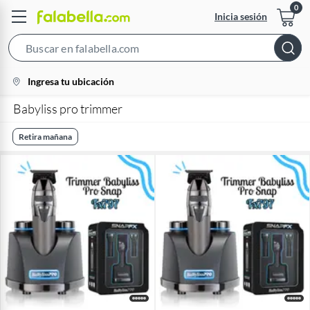
Inicia sesión
Search
Bar
location-
Ingresa tu ubicación
icon
Babyliss pro trimmer
Retira mañana