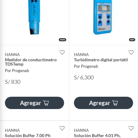
HANNA
HANNA
Medidor de conductímetro
Turbidímetro digital portátil
TDSTemp
Por Progenab
Por Progenab
S/ 6,300
S/ 830
Agregar
Agregar
HANNA
HANNA
Solución Buffer 7.00 Ph
Solución Buffer 4.01 Ph,