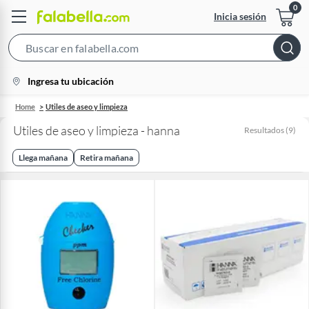
Inicia sesión
Search
Bar
location-
Ingresa tu ubicación
icon
Home
Utiles de aseo y limpieza
Utiles de aseo y limpieza - hanna
Resultados
(
9
)
Llega mañana
Retira mañana