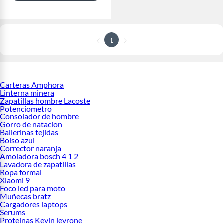
1
Carteras Amphora
Linterna minera
Zapatillas hombre Lacoste
Potenciometro
Consolador de hombre
Gorro de natacion
Ballerinas tejidas
Bolso azul
Corrector naranja
Amoladora bosch 4 1 2
Lavadora de zapatillas
Ropa formal
Xiaomi 9
Foco led para moto
Muñecas bratz
Cargadores laptops
Serums
Proteinas Kevin levrone