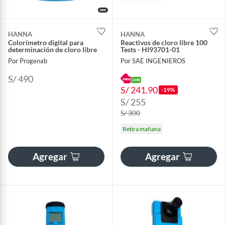
HANNA
HANNA
Colorímetro digital para
Reactivos de cloro libre 100
determinación de cloro libre
Tests - HI93701-01
Por Progenab
Por SAE INGENIEROS
S/ 490
S/ 241.90
-19%
S/ 255
S/ 300
Retira mañana
Agregar
Agregar