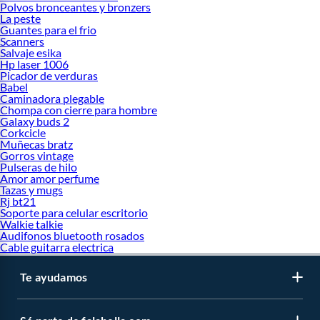
Polvos bronceantes y bronzers
La peste
Guantes para el frio
Scanners
Salvaje esika
Hp laser 1006
Picador de verduras
Babel
Caminadora plegable
Chompa con cierre para hombre
Galaxy buds 2
Corkcicle
Muñecas bratz
Gorros vintage
Pulseras de hilo
Amor amor perfume
Tazas y mugs
Rj bt21
Soporte para celular escritorio
Walkie talkie
Audifonos bluetooth rosados
Cable guitarra electrica
Te ayudamos