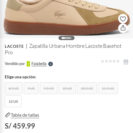
o
f
n
I
r
Zapatilla Urbana Hombre Lacoste Basehot
e
LACOSTE
l
Pro
l
e
(0)
Vendido por
Falabella
S
Elige una opción:
8.5 US
9 US
9.5 US
10 US
10.5 US
11.5 US
12 US
Tabla de tallas
S/ 459.99