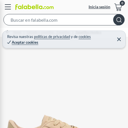
Inicia sesión
S
e
Home
Calzado y zapatillas - Zapatillas
Zapatillas Hombre
a
Revisa nuestras
políticas de privacidad
y
de
cookies
C
Aceptar cookies
r
e
r
c
r
a
h
r
B
a
r