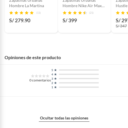
Zapatillas Urbanas
Zapatillas Urbanas
Zapati
Hombre La Martina
Hombre Nike Air Max
Hustle
Invifor
002 Ni
(11)
(21)
S/ 279.90
S/ 399
S/ 29
S/ 347
Opiniones de este producto
5
4
3
0
comentarios
2
1
Ocultar todas las opiniones