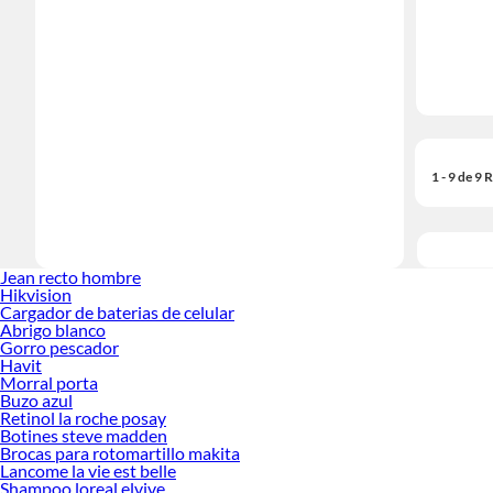
1 - 9 de 9
Jean recto hombre
Hikvision
Cargador de baterias de celular
Abrigo blanco
Gorro pescador
Havit
Morral porta
Buzo azul
Retinol la roche posay
Botines steve madden
Brocas para rotomartillo makita
Lancome la vie est belle
Shampoo loreal elvive