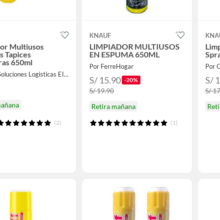
KNAUF
KNA
or Multiusos
LIMPIADOR MULTIUSOS
Limp
s Tapices
EN ESPUMA 650ML
Spr
ras 650ml
Por FerreHogar
Por 
Por NyL Soluciones Logisticas EIRL
S/ 15.90
S/ 
-20%
S/ 19.90
S/ 1
mañana
Retira mañana
Ret
(2)
(1)