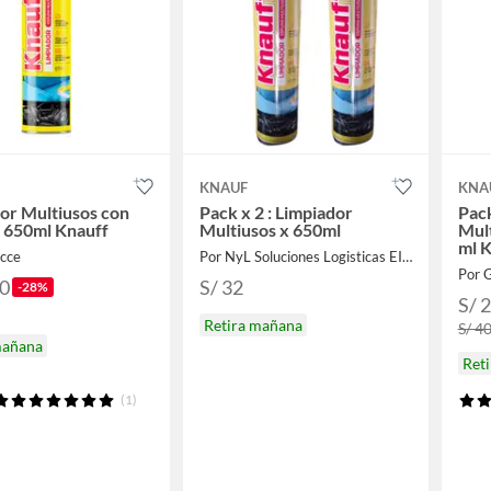
KNAUF
KNA
or Multiusos con
Pack x 2 : Limpiador
Pack
 650ml Knauff
Multiusos x 650ml
Mul
ml 
Acce
Por NyL Soluciones Logisticas EIRL
Por 
90
S/ 32
-28%
S/ 
Retira mañana
S/ 4
mañana
Ret
(1)