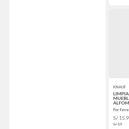
KNAUF
LIMPI
MUEBL
ALFOM
650ML 
Por Ferre
S/ 15.
S/ 19