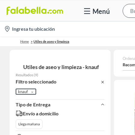
Menú
location-
Ingresa tu ubicación
icon
Home
Utiles de aseo y limpieza
Ordena
Recom
Utiles de aseo y limpieza - knauf
Resultados
(
9
)
Filtro seleccionado
knauf
Tipo de Entrega
Envío a domicilio
Llega mañana