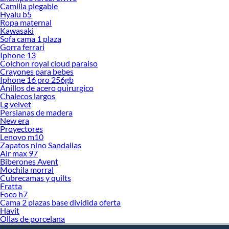
Camilla plegable
Hyalu b5
Ropa maternal
Kawasaki
Sofa cama 1 plaza
Gorra ferrari
Iphone 13
Colchon royal cloud paraiso
Crayones para bebes
Iphone 16 pro 256gb
Anillos de acero quirurgico
Chalecos largos
Lg velvet
Persianas de madera
New era
Proyectores
Lenovo m10
Zapatos nino Sandalias
Air max 97
Biberones Avent
Mochila morral
Cubrecamas y quilts
Fratta
Foco h7
Cama 2 plazas base dividida oferta
Havit
Ollas de porcelana