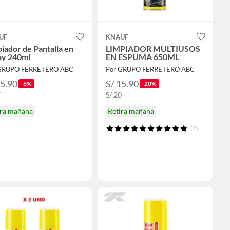
UF
KNAUF
iador de Pantalla en
LIMPIADOR MULTIUSOS
ay 240ml
EN ESPUMA 650ML
GRUPO FERRETERO ABC
Por GRUPO FERRETERO ABC
15.90
S/ 15.90
-6%
-20%
7
S/ 20
ira mañana
Retira mañana
(2)