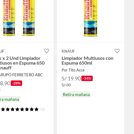
UF
KNAUF
 x 2 Und Limpiador
Limpiador Multiusos con
tiusos en Espuma 650
Espuma 650ml
Knauff
Por Tito Acce
GRUPO FERRETERO ABC
S/ 19.90
-34%
28.90
-28%
S/ 30
0
Retira mañana
ira mañana
(1)