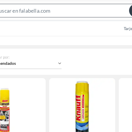
Search
Bar
Tarj
r por
:
endados