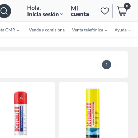
0
Hola
,
Mi
cuenta
Inicia sesión
eta CMR
Vende y comisiona
Venta telefónica
Ayuda
1