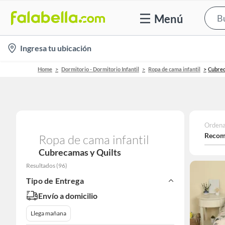
Menú
location-
Ingresa tu ubicación
icon
Home
Dormitorio - Dormitorio Infantil
Ropa de cama infantil
Cubrec
Ordena
Recom
Ropa de cama infantil
Cubrecamas y Quilts
Resultados
(
96
)
Tipo de Entrega
Envío a domicilio
Llega mañana