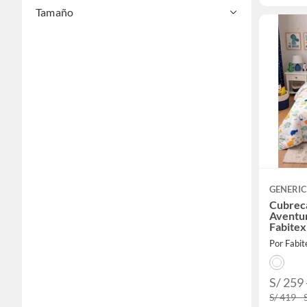
Tamaño
GENERI
Cubrec
Aventur
Fabitex
Por Fabit
S/ 259 
S/ 419 - 