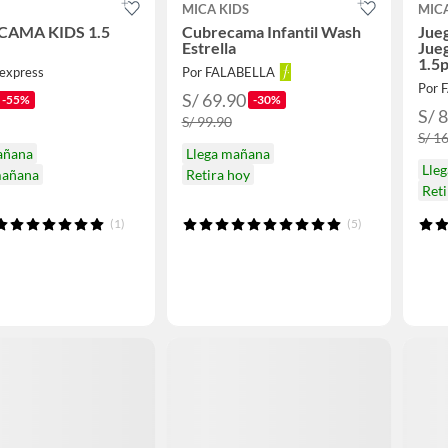
MICA KIDS
MICA
CAMA KIDS 1.5
Cubrecama Infantil Wash
Jue
Estrella
Jueg
1.5
 express
Por FALABELLA
Por 
S/ 69.90
-55%
-30%
S/ 
S/ 99.90
S/ 1
añana
Llega mañana
Lle
mañana
Retira hoy
Reti
(1)
(5)