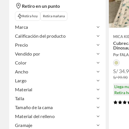
Retiro en un punto
Retira hoy
Retira mañana
Marca
Calificación del producto
MICA KI
Cubreca
Precio
Dinosau
Vendido por
Por FAL
Color
S/ 34.
Ancho
S/ 99.90
Largo
Llega m
Material
Retira 
Talla
Tamaño de la cama
Material del relleno
Gramaje