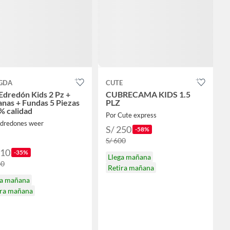
GDA
CUTE
Edredón Kids 2 Pz +
CUBRECAMA KIDS 1.5
nas + Fundas 5 Piezas
PLZ
% calidad
Por Cute express
edredones weer
S/ 250
-58%
S/ 600
310
-35%
Llega mañana
80
Retira mañana
ga mañana
ira mañana