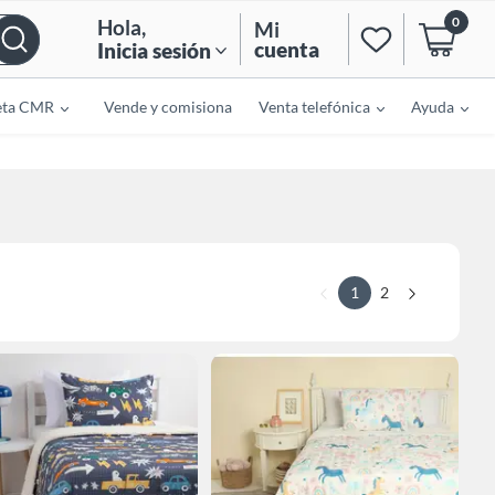
0
Hola
,
Mi
cuenta
Inicia sesión
eta CMR
Vende y comisiona
Venta telefónica
Ayuda
1
2