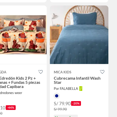
GDA
MICA KIDS
Edredón Kids 2 Pz +
Cubrecama Infantil Wash
nas + Fundas 5 piezas
Star
dad Capibara
Por FALABELLA
edredones weer
S/ 79.90
-20%
310
-44%
S/ 99.90
50