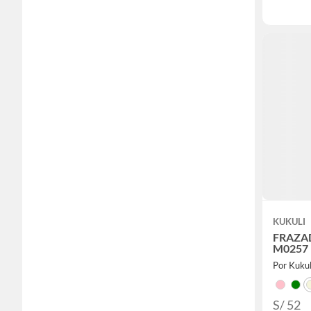
KUKULI
FRAZA
M0257
Por Kukul
S/ 52