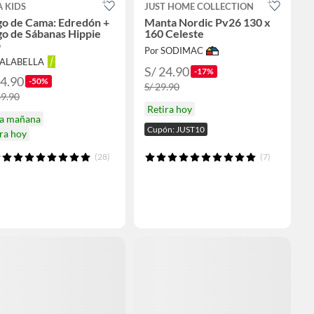
 KIDS
JUST HOME COLLECTION
go de Cama: Edredón +
Manta Nordic Pv26 130 x
o de Sábanas Hippie
160 Celeste
p
Por SODIMAC
FALABELLA
S/ 24.90
-17%
84.90
-50%
S/ 29.90
69.90
Retira hoy
ga mañana
Cupón: JUST10
ra hoy
(28)
(7)