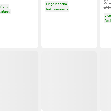
S/ 1
Llega mañana
añana
S/ 19
Retira mañana
mañana
Lle
Ret