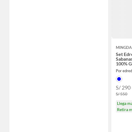
MINGDA
Set Edr
Sabanas
100% G
Por edre
S/ 290 
S/ 550
Llega m
Retira 