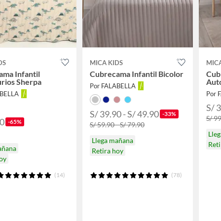
DS
MICA KIDS
MICA
ma Infantil
Cubrecama Infantil Bicolor
Cub
rios Sherpa
Aut
Por FALABELLA
ABELLA
Por 
S/ 
S/ 39.90 - S/ 49.90
-33%
S/ 9
90
-65%
S/ 59.90 - S/ 79.90
Lle
Llega mañana
Reti
añana
Retira hoy
hoy
(14)
(78)