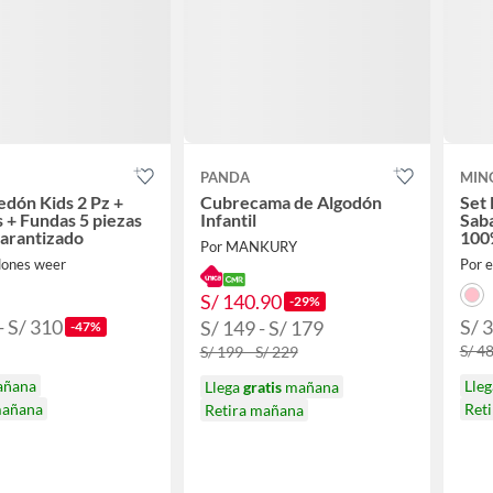
PANDA
MIN
edón Kids 2 Pz +
Cubrecama de Algodón
Set 
 + Fundas 5 piezas
Infantil
Saba
arantizado
100
Por MANKURY
dones weer
Por 
S/ 140.90
-29%
- S/ 310
S/ 
S/ 149 - S/ 179
-47%
S/ 4
S/ 199 - S/ 229
añana
Lle
Llega
gratis
mañana
mañana
Ret
Retira mañana