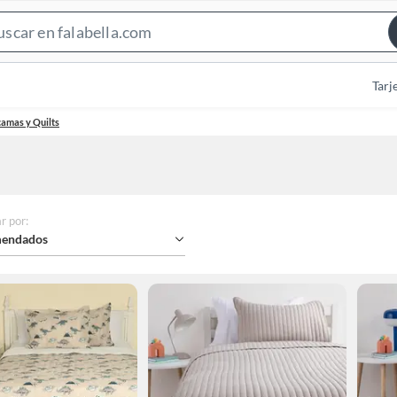
Search
Bar
Tarj
amas y Quilts
r por
:
endados