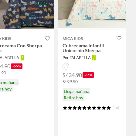
 KIDS
MICA KIDS
recama Con Sherpa
Cubrecama Infantil
o
Unicornio Sherpa
FALABELLA
Por FALABELLA
34.90
-65%
9.90
S/ 34.90
-65%
S/ 99.90
ga mañana
ra hoy
Llega mañana
Retira hoy
(16)