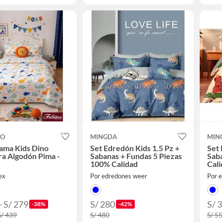
CO
MINGDA
MIN
ama Kids Dino
Set Edredón Kids 1.5 Pz +
Set 
a Algodón Pima -
Sabanas + Fundas 5 Piezas
Saba
100% Calidad
Cali
ex
Por edredones weer
Por 
- S/ 279
S/ 280
S/ 
-38%
-42%
S/ 439
S/ 480
S/ 5