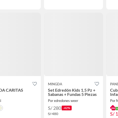
MINGDA
PAN
DA CARITAS
Set Edredón Kids 1.5 Pz +
Cub
Sabanas + Fundas 5 Piezas
Infa
i
Por edredones weer
Por
S/ 280
-42%
S/ 
S/ 480