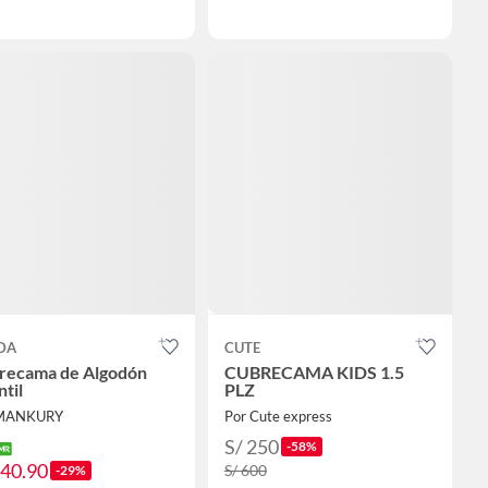
DA
CUTE
recama de Algodón
CUBRECAMA KIDS 1.5
ntil
PLZ
 MANKURY
Por Cute express
S/ 250
-58%
140.90
S/ 600
-29%