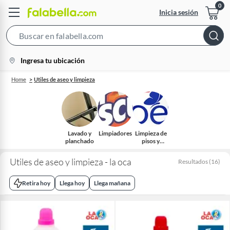
Inicia sesión
Search
Bar
location-
Ingresa tu ubicación
icon
Home
Utiles de aseo y limpieza
Lavado y
Limpiadores
Limpieza de
planchado
pisos y
superficies
Utiles de aseo y limpieza - la oca
Resultados
(
16
)
Retira hoy
Llega hoy
Llega mañana