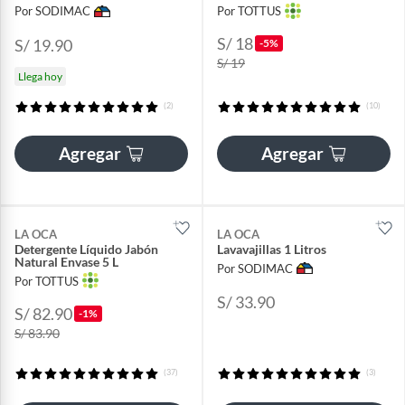
Por SODIMAC
Por TOTTUS
S/ 18
S/ 19.90
-5%
S/ 19
Llega hoy
(2)
(10)
Agregar
Agregar
LA OCA
LA OCA
Detergente Líquido Jabón
Lavavajillas 1 Litros
Natural Envase 5 L
Por SODIMAC
Por TOTTUS
S/ 33.90
S/ 82.90
-1%
S/ 83.90
(37)
(3)