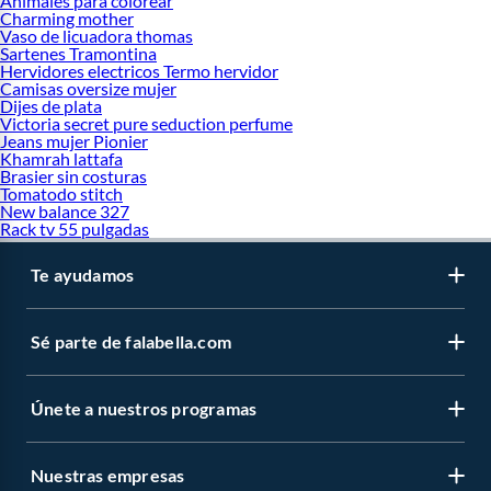
Animales para colorear
Charming mother
Vaso de licuadora thomas
Sartenes Tramontina
Hervidores electricos Termo hervidor
Camisas oversize mujer
Dijes de plata
Victoria secret pure seduction perfume
Jeans mujer Pionier
Khamrah lattafa
Brasier sin costuras
Tomatodo stitch
New balance 327
Rack tv 55 pulgadas
Te ayudamos
Sé parte de falabella.com
Únete a nuestros programas
Nuestras empresas