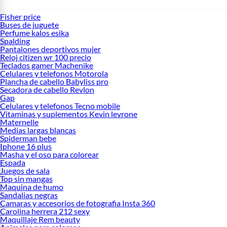
Fisher price
Buses de juguete
Perfume kalos esika
Spalding
Pantalones deportivos mujer
Reloj citizen wr 100 precio
Teclados gamer Machenike
Celulares y telefonos Motorola
Plancha de cabello Babyliss pro
Secadora de cabello Revlon
Gap
Celulares y telefonos Tecno mobile
Vitaminas y suplementos Kevin levrone
Maternelle
Medias largas blancas
Spiderman bebe
Iphone 16 plus
Masha y el oso para colorear
Espada
Juegos de sala
Top sin mangas
Maquina de humo
Sandalias negras
Camaras y accesorios de fotografia Insta 360
Carolina herrera 212 sexy
Maquillaje Rem beauty