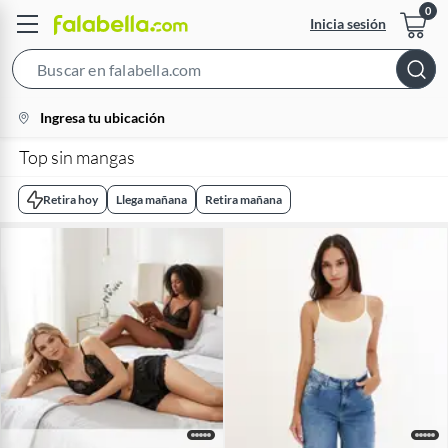
Inicia sesión
Search
Bar
location-
Ingresa tu ubicación
icon
Top sin mangas
Retira hoy
Llega mañana
Retira mañana