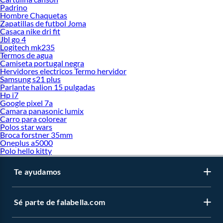
Padrino
Hombre Chaquetas
Zapatillas de futbol Joma
Casaca nike dri fit
Jbl go 4
Logitech mk235
Termos de agua
Camiseta portugal negra
Hervidores electricos Termo hervidor
Samsung s21 plus
Parlante halion 15 pulgadas
Hp i7
Google pixel 7a
Camara panasonic lumix
Carro para colorear
Polos star wars
Broca forstner 35mm
Oneplus a5000
Polo hello kitty
Te ayudamos
Sé parte de falabella.com