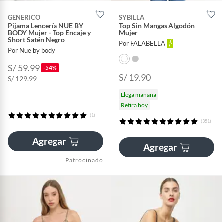
GENERICO
SYBILLA
Pijama Lencería NUE BY
Top Sin Mangas Algodón
BODY Mujer - Top Encaje y
Mujer
Short Satén Negro
Por FALABELLA
Por Nue by body
S/ 59.99
-54%
S/ 19.90
S/ 129.99
Llega mañana
Retira hoy
(1)
(351)
Agregar
Agregar
Patrocinado