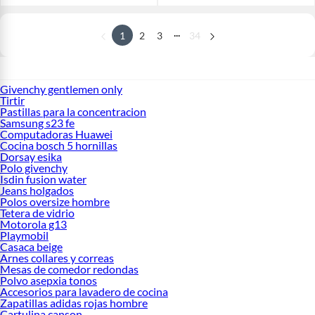
...
1
2
3
34
Givenchy gentlemen only
Tirtir
Pastillas para la concentracion
Samsung s23 fe
Computadoras Huawei
Cocina bosch 5 hornillas
Dorsay esika
Polo givenchy
Isdin fusion water
Jeans holgados
Polos oversize hombre
Tetera de vidrio
Motorola g13
Playmobil
Casaca beige
Arnes collares y correas
Mesas de comedor redondas
Polvo asepxia tonos
Accesorios para lavadero de cocina
Zapatillas adidas rojas hombre
Cartulina canson