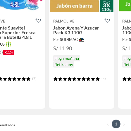
IVE
PALMOLIVE
PAL
nte Suavitel
Jabon Avena Y Azucar
Jabo
 Superior Fresca
Pack X3 110G
110
ra Botella 4.8 L
Por SODIMAC
Por
TUS
S/ 11.90
S/ 
40
-11%
Llega mañana
Lle
Retira hoy
Reti
(7)
(4)
1
 Resultados