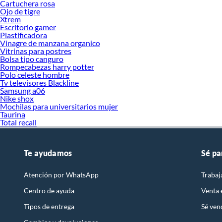
Cartuchera rosa
Ojo de tigre
Xtrem
Escritorio gamer
Plastificadora
Vinagre de manzana organico
Vitrinas para postres
Bolsa tipo canguro
Rompecabezas harry potter
Polo celeste hombre
Tv televisores Blackline
Samsung a06
Nike shox
Mochilas para universitarios mujer
Taurina
Total recall
Te ayudamos
Sé pa
Atención por WhatsApp
Trabaj
Centro de ayuda
Venta
Tipos de entrega
Sé ven