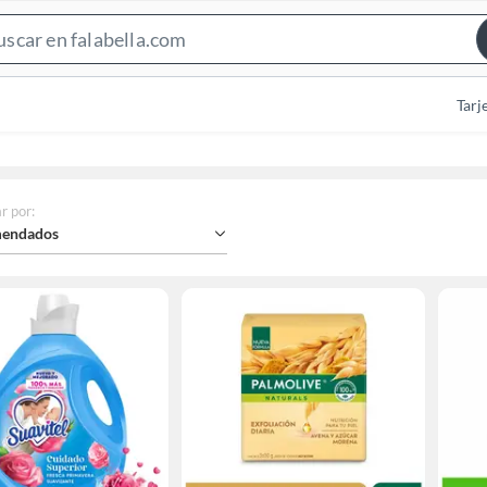
Search
Bar
Tarj
r por
:
endados