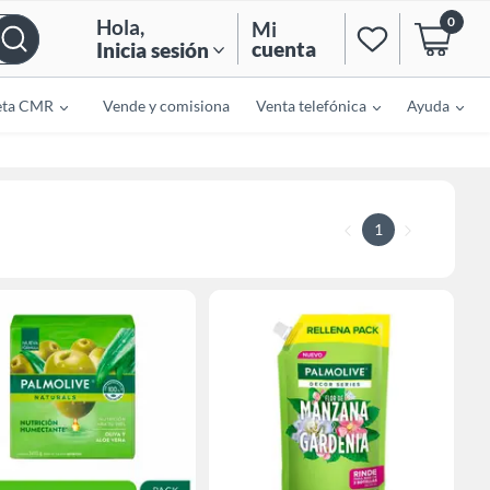
0
Hola
,
Mi
cuenta
Inicia sesión
eta CMR
Vende y comisiona
Venta telefónica
Ayuda
1