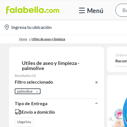
Menú
location-
Ingresa tu ubicación
icon
Home
Utiles de aseo y limpieza
Ordena
Recom
Utiles de aseo y limpieza -
palmolive
Resultados
(
4
)
Filtro seleccionado
palmolive
Tipo de Entrega
Envío a domicilio
Llega hoy