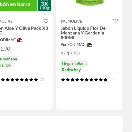
MOLIVE
PALMOLIVE
n Aloe Y Oliva Pack X3
Jabón Líquido Flor De
G
Manzana Y Gardenia
800Ml
 SODIMAC
Por SODIMAC
11.90
S/ 13.50
ga mañana
Llega mañana
ra hoy
Retira hoy
(2)
(3)