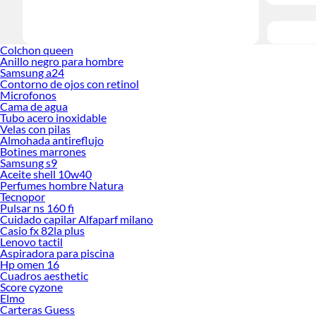
Colchon queen
Anillo negro para hombre
Samsung a24
Contorno de ojos con retinol
Microfonos
Cama de agua
Tubo acero inoxidable
Velas con pilas
Almohada antireflujo
Botines marrones
Samsung s9
Aceite shell 10w40
Perfumes hombre Natura
Tecnopor
Pulsar ns 160 fi
Cuidado capilar Alfaparf milano
Casio fx 82la plus
Lenovo tactil
Aspiradora para piscina
Hp omen 16
Cuadros aesthetic
Score cyzone
Elmo
Carteras Guess