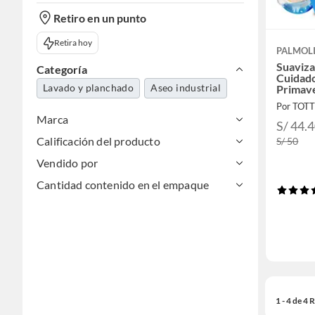
Retiro en un punto
Retira hoy
PALMOL
Suaviza
Categoría
Cuidado
Lavado y planchado
Aseo industrial
Primave
Por TOT
Marca
S/ 44.
Calificación del producto
S/ 50
Vendido por
Cantidad contenido en el empaque
1 - 4 de 4