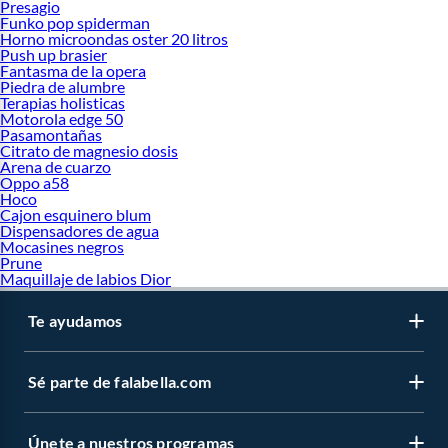
Presagio
Funko pop spiderman
Horno microondas oster 20 litros
Push up brasier
Fantasma de la opera
Piedra de alumbre
Terapias holisticas
Motorola edge 50
Pasamontañas
Citrato de magnesio dosis
Arena de cuarzo
Oppo a58
Hoco
Cajon esquinero blum
Dispensadores de agua
Mocasines negros
Prune
Maquillaje de labios Dior
Te ayudamos
Sé parte de falabella.com
Únete a nuestros programas