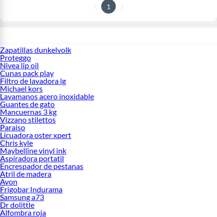
1
Zapatillas dunkelvolk
Proteggo
Nivea lip oil
Cunas pack play
Filtro de lavadora lg
Michael kors
Lavamanos acero inoxidable
Guantes de gato
Mancuernas 3 kg
Vizzano stilettos
Paraiso
Licuadora oster xpert
Chris kyle
Maybelline vinyl ink
Aspiradora portatil
Encrespador de pestanas
Atril de madera
Avon
Frigobar Indurama
Samsung a73
Dr dolittle
Alfombra roja