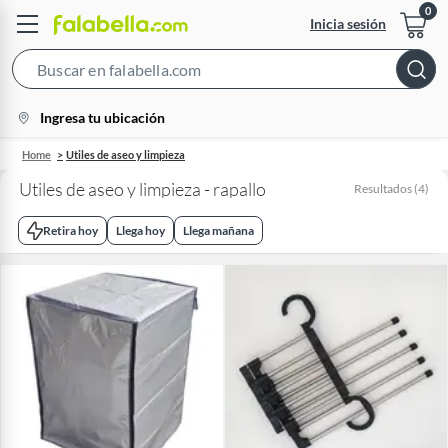
Inicia sesión
Search
Bar
location-
Ingresa tu ubicación
icon
Home
Utiles de aseo y limpieza
Utiles de aseo y limpieza - rapallo
Resultados
(
4
)
Retira hoy
Llega hoy
Llega mañana