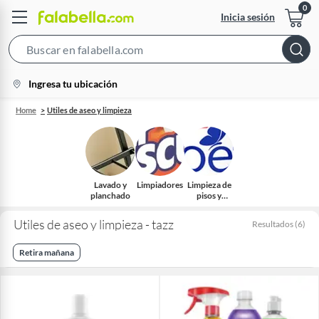
Inicia sesión
Search
Bar
location-
Ingresa tu ubicación
icon
Home
Utiles de aseo y limpieza
Lavado y
Limpiadores
Limpieza de
planchado
pisos y
superficies
Utiles de aseo y limpieza - tazz
Resultados
(
6
)
Retira mañana