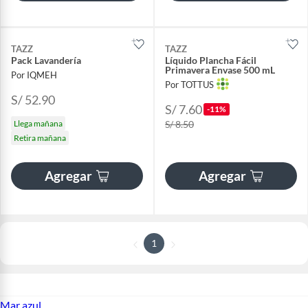
TAZZ
TAZZ
Pack Lavandería
Líquido Plancha Fácil
Primavera Envase 500 mL
Por IQMEH
Por TOTTUS
S/ 52.90
S/ 7.60
-11%
Llega mañana
S/ 8.50
Retira mañana
Agregar
Agregar
1
Mar azul