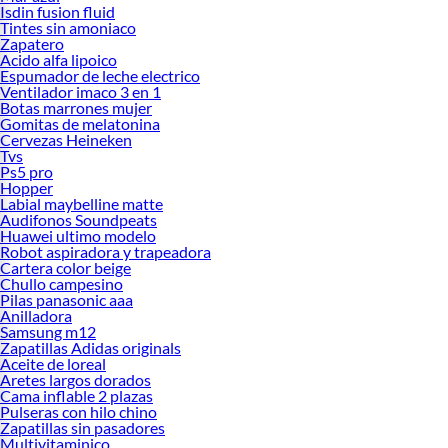
Isdin fusion fluid
Tintes sin amoniaco
Zapatero
Acido alfa lipoico
Espumador de leche electrico
Ventilador imaco 3 en 1
Botas marrones mujer
Gomitas de melatonina
Cervezas Heineken
Tvs
Ps5 pro
Hopper
Labial maybelline matte
Audifonos Soundpeats
Huawei ultimo modelo
Robot aspiradora y trapeadora
Cartera color beige
Chullo campesino
Pilas panasonic aaa
Anilladora
Samsung m12
Zapatillas Adidas originals
Aceite de loreal
Aretes largos dorados
Cama inflable 2 plazas
Pulseras con hilo chino
Zapatillas sin pasadores
Multivitaminico