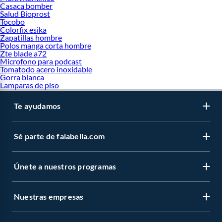
Casaca bomber
Salud Bioprost
Tocobo
Colorfix esika
Zapatillas hombre
Polos manga corta hombre
Zte blade a72
Microfono para podcast
Tomatodo acero inoxidable
Gorra blanca
Lamparas de piso
Te ayudamos
Sé parte de falabella.com
Únete a nuestros programas
Nuestras empresas