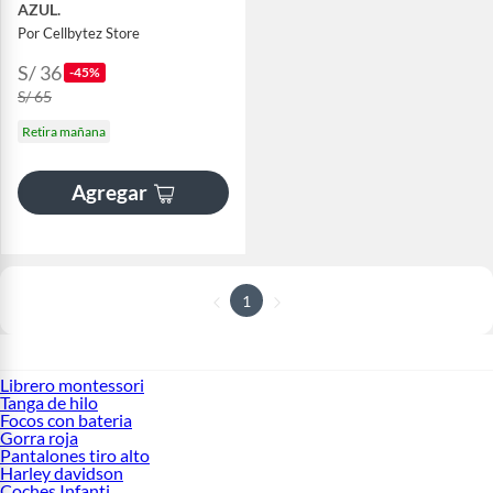
AZUL.
Por Cellbytez Store
S/ 36
-45%
S/ 65
Retira mañana
Agregar
1
Librero montessori
Tanga de hilo
Focos con bateria
Gorra roja
Pantalones tiro alto
Harley davidson
Coches Infanti