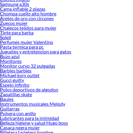
Samsung a30s
Cama inflable 2 plazas
Chompa cuello alto hombre
Aretes de oro con circones
Zuecos mujer
Chalecos tejidos para mujer
Tinte para barba
Soleil
Perfumes mujer Valentino
Pasta termica para pc
Juguetes y entretencion para gatos
Buzo azul
Monitores
Monitor curvo 32 pulgadas
Barbies barbies
Michael kors outlet
Gucci guilty
Espejo infinito
Polos deportivos de algodon
Zapatillas skate
Baules
Instrumentos musicales Melody
Guitarras
Pulsera con anillo
Lubricantes para la intimidad
Belleza higiene y salud Hugo boss
Casaca negra mujer
Billetera tarjetero hombre