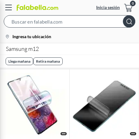
Inicia sesión
Search
Bar
location-
Ingresa tu ubicación
icon
Samsung m12
Llega mañana
Retira mañana