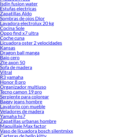
Isdin fusion water
Estufas electricas
Zapatillas Aldo
Sombras de ojos Dior
Lavadora electrolux 20 kg
Cocina Sole
Oppo find x7 ultra
Coche cuna
Licuadora oster 2 velocidades
Kansas
Dragon ball manga
Bajo cero
Zte axon 50
Sofa de madera
Vitral
R3 yamaha
Honor 8 pro
Organizador multiuso
Tecno camon 19 pro
Serpiente para colorear
Baggy jeans hombre
Lavatorio con mueble
Veladores de madera
Yamaha hs7
Zapatillas urbanas hombre
Maquillaje Max factor
Vaso de licuadora bosch silentmixx
Carteras de hello kitty