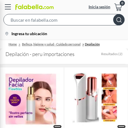
Inicia sesión
Search
Bar
location-
Ingresa tu ubicación
icon
Home
Belleza, higiene y salud - Cuidado personal
Depilación
Depilación - peru importaciones
Resultados
(
2
)