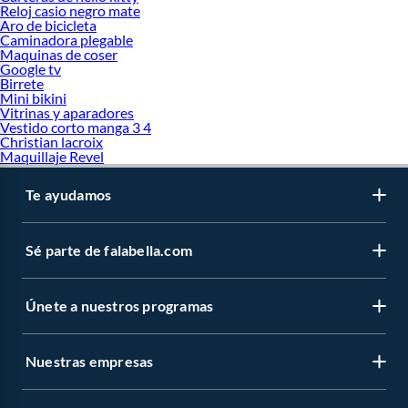
Reloj casio negro mate
Aro de bicicleta
Caminadora plegable
Maquinas de coser
Google tv
Birrete
Mini bikini
Vitrinas y aparadores
Vestido corto manga 3 4
Christian lacroix
Maquillaje Revel
Te ayudamos
Sé parte de falabella.com
Únete a nuestros programas
Nuestras empresas