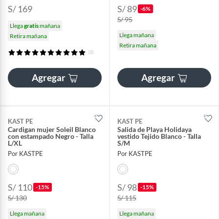
S/ 169
S/ 89
-6%
S/ 95
Llega
gratis
mañana
Llega mañana
Retira mañana
Retira mañana
(2)
Agregar
Agregar
KAST PE
KAST PE
Cardigan mujer Soleil Blanco
Salida de Playa Holidaya
con estampado Negro - Talla
vestido Tejido Blanco - Talla
L/XL
S/M
Por KASTPE
Por KASTPE
S/ 110
S/ 98
-15%
-15%
S/ 130
S/ 115
Llega mañana
Llega mañana