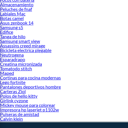
Almacenamiento
Peluches de fnaf
Labiales Mac
Botas camel
Asus zenbook 14
Samsung s5
Edifice
Tanga de hilo
Samsung smart view
Assassins creed mirage
Bicicleta electrica plegable
Neutrogena
Esparadrapo
Creatina micronizada
Tomatodo stitch
Maped
Cortinas para cocina modernas
Lego fortnite
Pantalones deportivos hombre
Carteras Ziol
Polos de hello kitty
Girlink cyzone
Mickey mouse para colorear
Impresora hp laserjet p1102w
Pulseras de amistad
Calvin klein