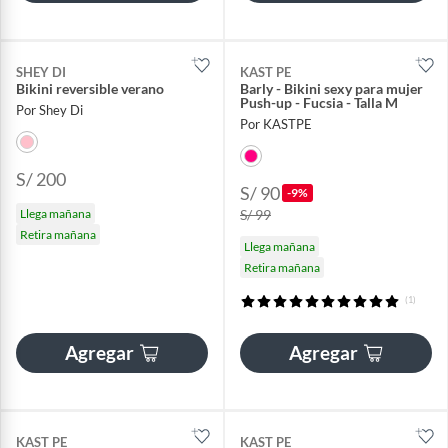
SHEY DI
KAST PE
Bikini reversible verano
Barly - Bikini sexy para mujer
Push-up - Fucsia - Talla M
Por Shey Di
Por KASTPE
S/ 200
S/ 90
-9%
Llega mañana
S/ 99
Retira mañana
Llega mañana
Retira mañana
(1)
Agregar
Agregar
KAST PE
KAST PE