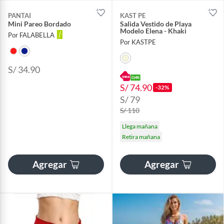
PANTAI
KAST PE
Mini Pareo Bordado
Salida Vestido de Playa
Modelo Elena - Khaki
Por FALABELLA
Por KASTPE
S/ 34.90
S/ 74.90
-32%
S/ 79
S/ 110
Llega mañana
Retira mañana
Agregar
Agregar