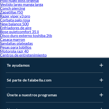
Polo hugo boss original
Vestido largo manga larga
Conch piercing
Zapatillas f50
Razer viper v3 pro
Corbata palo rosa
New balance 500
Enfriadores de aire
Bose quietcomfort 35 ii
Disco duro externo toshiba 2tb
Casaca marron
Sandalias plateadas
Pesas para tobillos
Motorola razr 40
Centros de entretenimiento
Te ayudamos
Sé parte de falabella.com
Únete a nuestros programas