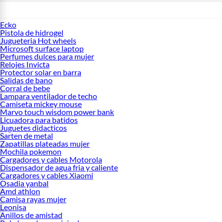
Ecko
Pistola de hidrogel
Jugueteria Hot wheels
Microsoft surface laptop
Perfumes dulces para mujer
Relojes Invicta
Protector solar en barra
Salidas de bano
Corral de bebe
Lampara ventilador de techo
Camiseta mickey mouse
Marvo touch wisdom power bank
Licuadora para batidos
Juguetes didacticos
Sarten de metal
Zapatillas plateadas mujer
Mochila pokemon
Cargadores y cables Motorola
Dispensador de agua fria y caliente
Cargadores y cables Xiaomi
Osadia yanbal
Amd athlon
Camisa rayas mujer
Leonisa
Anillos de amistad