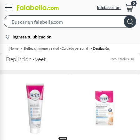
Inicia sesión
Search
Bar
location-
Ingresa tu ubicación
icon
Home
Belleza, higiene y salud - Cuidado personal
Depilación
Depilación - veet
Resultados
(
4
)