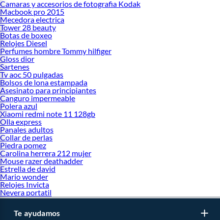
Camaras y accesorios de fotografia Kodak
Macbook pro 2015
Mecedora electrica
Tower 28 beauty
Botas de boxeo
Relojes Diesel
Perfumes hombre Tommy hilfiger
Gloss dior
Sartenes
Tv aoc 50 pulgadas
Bolsos de lona estampada
Asesinato para principiantes
Canguro impermeable
Polera azul
Xiaomi redmi note 11 128gb
Olla express
Panales adultos
Collar de perlas
Piedra pomez
Carolina herrera 212 mujer
Mouse razer deathadder
Estrella de david
Mario wonder
Relojes Invicta
Nevera portatil
Te ayudamos