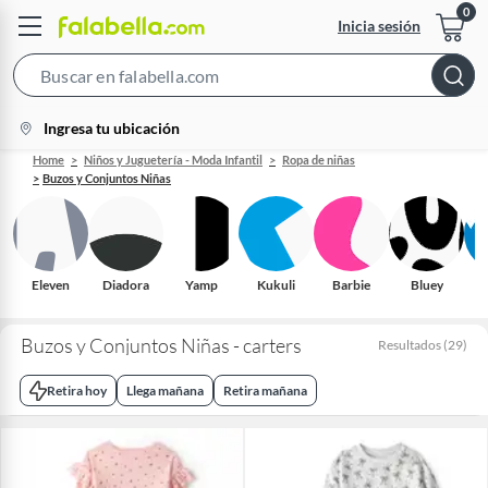
Inicia sesión
Search
Bar
location-
Ingresa tu ubicación
icon
Home
Niños y Juguetería - Moda Infantil
Ropa de niñas
Buzos y Conjuntos Niñas
Eleven
Diadora
Yamp
Kukuli
Barbie
Bluey
Buzos y Conjuntos Niñas - carters
Resultados
(
29
)
Retira hoy
Llega mañana
Retira mañana