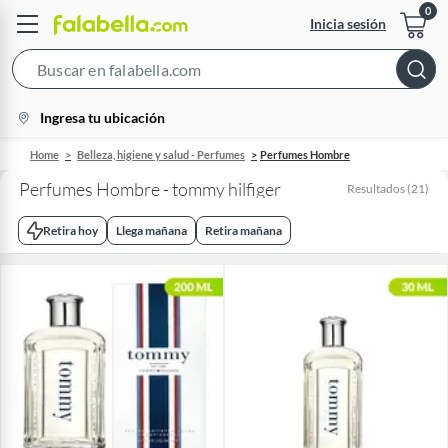
Inicia sesión
Search
Bar
location-
Ingresa tu ubicación
icon
Home
Belleza, higiene y salud - Perfumes
Perfumes Hombre
Perfumes Hombre - tommy hilfiger
Resultados
(
21
)
Retira hoy
Llega mañana
Retira mañana