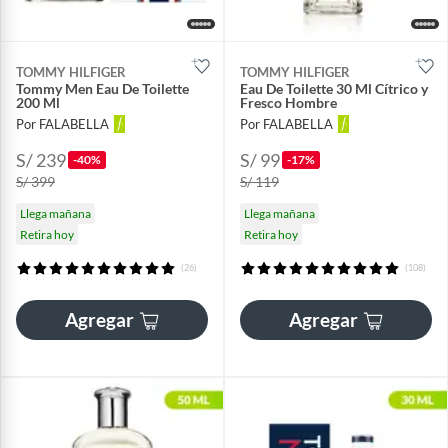
TOMMY HILFIGER
TOMMY HILFIGER
Tommy Men Eau De Toilette
Eau De Toilette 30 Ml Cítrico y
200 Ml
Fresco Hombre
Por FALABELLA
Por FALABELLA
S/ 239
S/ 99
-40%
-17%
S/ 399
S/ 119
Llega mañana
Llega mañana
Retira hoy
Retira hoy
(26)
(108)
Agregar
Agregar