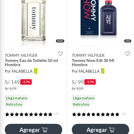
TOMMY HILFIGER
TOMMY HILFIGER
Tommy Eau de Toilette 50 ml
Tommy Now Edt 30 Ml
Hombre
Hombre
Por FALABELLA
Por FALABELLA
S/ 149
S/ 99
-17%
-17%
S/ 179
S/ 119
Llega mañana
Llega mañana
Retira hoy
Retira hoy
(29)
(12)
Agregar
Agregar