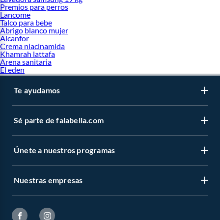
Premios para perros
Lancome
Talco para bebe
Abrigo blanco mujer
Alcanfor
Crema niacinamida
Khamrah lattafa
Arena sanitaria
El eden
Te ayudamos
Sé parte de falabella.com
Únete a nuestros programas
Nuestras empresas