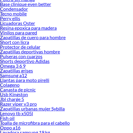
Base clinique even better
Condensador
Tecno mobile
Perry ellis
Licuadoras Oster
Resina epoxica para madera
Vinilos para pared
Zapatillas de cuero para hombre
Short con licra
Protector de celular
Zapatillas deportivas hombre
Pulseras con cuarzos
Shorts deportivo Adidas
Omega 3 6 9
Zapatillas grises
Samsung a12
Llantas para moto pirelli
Colageno
Canasta de picnic
Usb Kingston
Jbl charge 5
Razer viper v3 pro
Zapatillas urbanas mujer Sybilla
Lenovo tb x505l
Fish oil
Toalla de microfibra para el cabello
Oppo a16
Lavadora samsung 19 kg