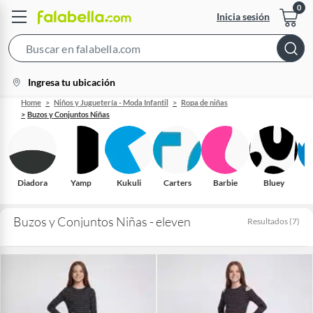
Inicia sesión
Search
Bar
location-
Ingresa tu ubicación
icon
Home
Niños y Juguetería - Moda Infantil
Ropa de niñas
Buzos y Conjuntos Niñas
Diadora
Yamp
Kukuli
Carters
Barbie
Bluey
Buzos y Conjuntos Niñas - eleven
Resultados
(
7
)