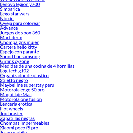
Lenovo legion y700
Simparica
Lego star wars
Nioxin
Oveja para colorear
Advance
Juegos de xbox 360
Martiderm
Chompa gris mujer
Cartera hello kitty
Espejo con parante
Sound bar samsung
Girlink cyzone
Medidas de una cocina de 4 hornillas
Logitech g102
Organizador de plastico
Stiletto negro
Maybelline superstay peru
Motorola edge 50 pro
Maquillaje Mac
Motorola one fusion
Lenceria erotica
Hot wheels
Top brasier
Zapatillas negras
Chompas impermeables
Xiaomi poco f5 pro
Tecno mobile