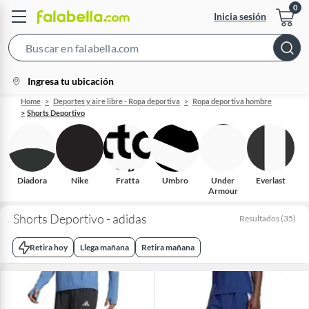
Inicia sesión
Search
Bar
location-
Ingresa tu ubicación
icon
Home
Deportes y aire libre - Ropa deportiva
Ropa deportiva hombre
Shorts Deportivo
Diadora
Nike
Fratta
Umbro
Under
Everlast
Armour
Shorts Deportivo - adidas
Resultados
(
35
)
Retira hoy
Llega mañana
Retira mañana