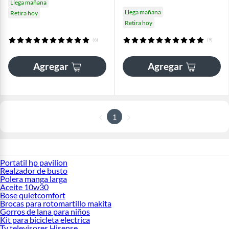
Llega mañana
Llega mañana
Retira hoy
Retira hoy
(6)
(9)
Agregar
Agregar
1
Portatil hp pavilion
Realzador de busto
Polera manga larga
Aceite 10w30
Bose quietcomfort
Brocas para rotomartillo makita
Gorros de lana para niños
Kit para bicicleta electrica
Tv televisores Hisense