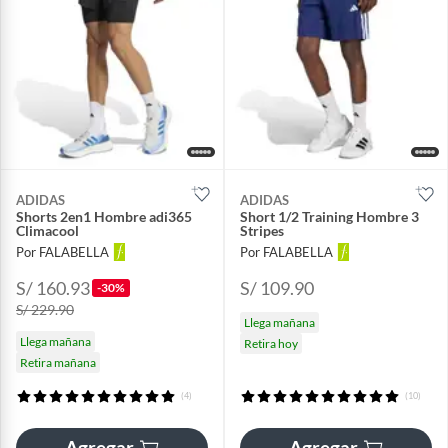
ADIDAS
ADIDAS
Shorts 2en1 Hombre adi365
Short 1/2 Training Hombre 3
Climacool
Stripes
Por FALABELLA
Por FALABELLA
S/ 160.93
S/ 109.90
-30%
S/ 229.90
Llega mañana
Llega mañana
Retira hoy
Retira mañana
(4)
(10)
Agregar
Agregar