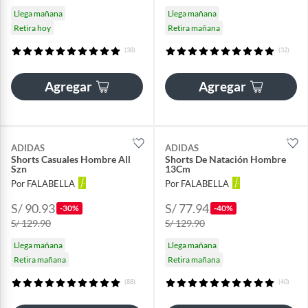
Llega mañana
Llega mañana
Retira hoy
Retira mañana
(38)
(32)
Agregar
Agregar
ADIDAS
ADIDAS
Shorts Casuales Hombre All
Shorts De Natación Hombre
Szn
13Cm
Por FALABELLA
Por FALABELLA
S/ 90.93
S/ 77.94
-30%
-40%
S/ 129.90
S/ 129.90
Llega mañana
Llega mañana
Retira mañana
Retira mañana
(88)
(40)