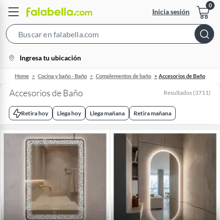
Inicia sesión
Search
Bar
location-
Ingresa tu ubicación
icon
Home
Cocina y baño - Baño
Complementos de baño
Accesorios de Baño
Accesorios de Baño
Resultados
(
3711
)
Retira hoy
Llega hoy
Llega mañana
Retira mañana