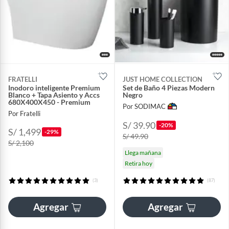
FRATELLI
JUST HOME COLLECTION
Inodoro inteligente Premium
Set de Baño 4 Piezas Modern
Blanco + Tapa Asiento y Accs
Negro
680X400X450 - Premium
Por SODIMAC
Por Fratelli
S/ 39.90
-20%
S/ 1,499
-29%
S/ 49.90
S/ 2,100
Llega mañana
Retira hoy
(3)
(87)
Agregar
Agregar