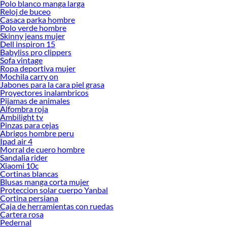
Polo blanco manga larga
Reloj de buceo
Casaca parka hombre
Polo verde hombre
Skinny jeans mujer
Dell inspiron 15
Babyliss pro clippers
Sofa vintage
Ropa deportiva mujer
Mochila carry on
Jabones para la cara piel grasa
Proyectores inalambricos
Pijamas de animales
Alfombra roja
Ambilight tv
Pinzas para cejas
Abrigos hombre peru
Ipad air 4
Morral de cuero hombre
Sandalia rider
Xiaomi 10c
Cortinas blancas
Blusas manga corta mujer
Proteccion solar cuerpo Yanbal
Cortina persiana
Caja de herramientas con ruedas
Cartera rosa
Pedernal