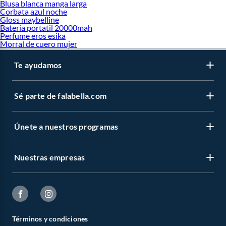
Blusa blanca manga larga
Corbata azul noche
Gloss maybelline
Bateria portatil 20000mah
Perfume eros esika
Morral de cuero mujer
Te ayudamos
Sé parte de falabella.com
Únete a nuestros programas
Nuestras empresas
Términos y condiciones