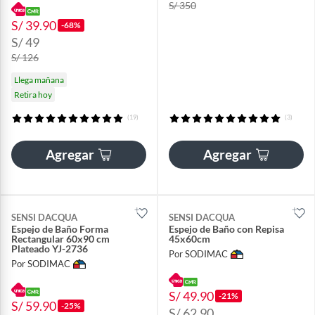
S/ 350
S/ 39.90
-68%
S/ 49
S/ 126
Llega mañana
Retira hoy
(19)
(3)
Agregar
Agregar
SENSI DACQUA
SENSI DACQUA
Espejo de Baño Forma
Espejo de Baño con Repisa
Rectangular 60x90 cm
45x60cm
Plateado YJ-2736
Por SODIMAC
Por SODIMAC
S/ 49.90
-21%
S/ 59.90
-25%
S/ 62.90