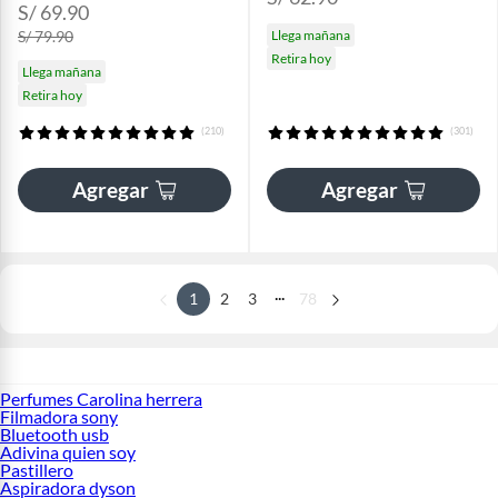
S/ 69.90
S/ 79.90
Llega mañana
Retira hoy
Llega mañana
Retira hoy
(210)
(301)
Agregar
Agregar
...
1
2
3
78
Perfumes Carolina herrera
Filmadora sony
Bluetooth usb
Adivina quien soy
Pastillero
Aspiradora dyson