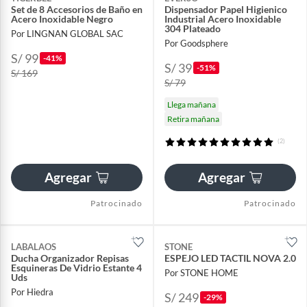
Set de 8 Accesorios de Baño en
Dispensador Papel Higienico
Acero Inoxidable Negro
Industrial Acero Inoxidable
304 Plateado
Por LINGNAN GLOBAL SAC
Por Goodsphere
S/ 99
-41%
S/ 39
-51%
S/ 169
S/ 79
Llega mañana
Retira mañana
(2)
Agregar
Agregar
Patrocinado
Patrocinado
LABALAOS
STONE
Ducha Organizador Repisas
ESPEJO LED TACTIL NOVA 2.0
Esquineras De Vidrio Estante 4
Por STONE HOME
Uds
Por Hiedra
S/ 249
-29%