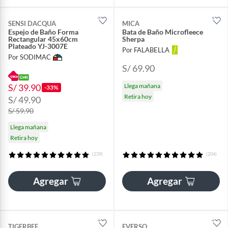
SENSI DACQUA
MICA
Espejo de Baño Forma
Bata de Baño Microfleece
Rectangular 45x60cm
Sherpa
Plateado YJ-3007E
Por FALABELLA
Por SODIMAC
S/ 69.90
S/ 39.90
Llega mañana
-33%
Retira hoy
S/ 49.90
S/ 59.90
Llega mañana
Retira hoy
(239)
(204)
Agregar
Agregar
TIGERBEE
EVERSO