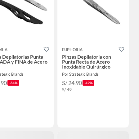
RIA
EUPHORIA
s Depilatorias Punta
Pinzas Depilatoria con
ADA y FINA de Acero
Punta Recta de Acero
Inoxidable Quirúrgico
ategic Brands
Por Strategic Brands
.90
S/ 24.90
-34%
-49%
S/ 49