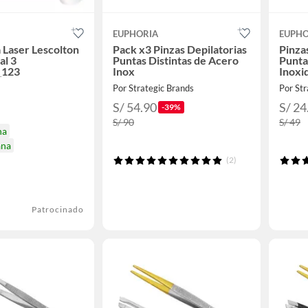
EUPHORIA
EUPHO
 Laser Lescolton
Pack x3 Pinzas Depilatorias
Pinza
al 3
Puntas Distintas de Acero
Punta
_123
Inox
Inoxi
Por Strategic Brands
Por Str
S/ 54.90
S/ 24
-39%
S/ 90
S/ 49
na
ana
(2)
Patrocinado