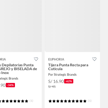
RIA
EUPHORIA
s Depilatorias Punta
Tijera Punta Recta para
REJO y BISELADA de
Cuticula
 Inox
Por Strategic Brands
ategic Brands
S/ 16.90
-62%
.90
-34%
S/ 45
(1)
(1)