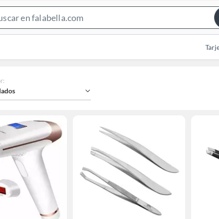
Search
Bar
Tarj
r
:
ados