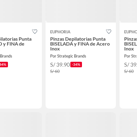
EUPHORIA
EUPHO
ilatorias Punta
Pinzas Depilatorias Punta
Pinza
 y FINA de
BISELADA y FINA de Acero
BISEL
x
Inox
Inox
 Brands
Por Strategic Brands
Por Str
S/ 39.90
S/ 39
34%
-34%
S/ 60
S/ 60