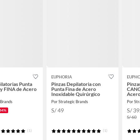
EUPHORIA
EUPHO
ilatorias Punta
Pinzas Depilatoria con
Pinza
y FINA de Acero
Punta Fina de Acero
CANG
Inoxidable Quirúrgico
Acero
 Brands
Por Strategic Brands
Por Str
S/ 49
S/ 39
34%
S/ 60
(1)
(1)