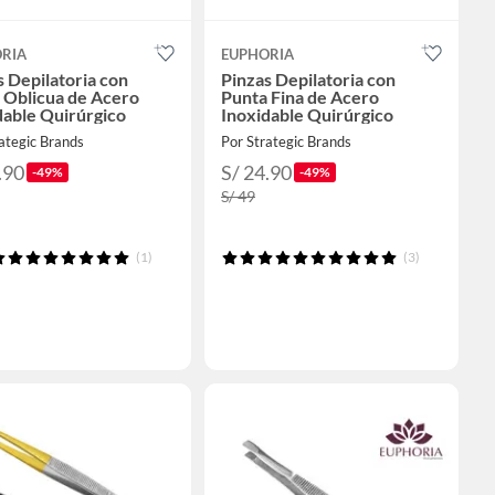
RIA
EUPHORIA
s Depilatoria con
Pinzas Depilatoria con
 Oblicua de Acero
Punta Fina de Acero
dable Quirúrgico
Inoxidable Quirúrgico
ategic Brands
Por Strategic Brands
.90
S/ 24.90
-49%
-49%
S/ 49
(1)
(3)