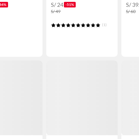
S/ 24
S/ 39
34%
-51%
S/ 49
S/ 60
(1)