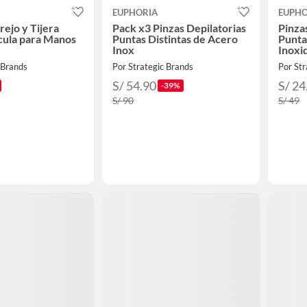
EUPHORIA
EUPHO
rejo y Tijera
Pack x3 Pinzas Depilatorias
Pinza
cula para Manos
Puntas Distintas de Acero
Punta
Inox
Inoxi
 Brands
Por Strategic Brands
Por Str
S/ 54.90
S/ 24
-39%
S/ 90
S/ 49