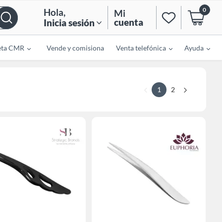
0
Hola
,
Mi
cuenta
Inicia sesión
eta CMR
Vende y comisiona
Venta telefónica
Ayuda
1
2