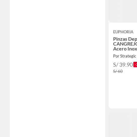
EUPHORIA
Pinzas Dep
CANGREJO
Acero Ino
Por Strategic
S/ 39.90
-
S/ 60