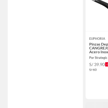
EUPHORIA
Pinzas Dep
CANGREJO
Acero Ino
Por Strategic
S/ 39.90
-
S/ 60