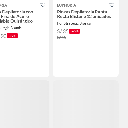
RIA
EUPHORIA
s Depilatoria con
Pinzas Depilatoria Punta
 Fina de Acero
Recta Blister x12 unidades
dable Quirúrgico
Por Strategic Brands
ategic Brands
S/ 35
-46%
.90
-49%
S/ 65