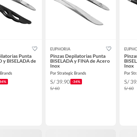
EUPHORIA
EUPHO
ilatorias Punta
Pinzas Depilatorias Punta
Pinza
 y BISELADA de
BISELADA y FINA de Acero
BISEL
x
Inox
Inox
 Brands
Por Strategic Brands
Por Str
S/ 39.90
S/ 39
34%
-34%
S/ 60
S/ 60