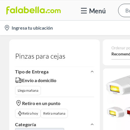
Menú
location-
Ingresa tu ubicación
icon
Ordenar po
Recomend
Pinzas para cejas
Tipo de Entrega
Envío a domicilio
Llega mañana
Retiro en un punto
Retira hoy
Retira mañana
Categoría