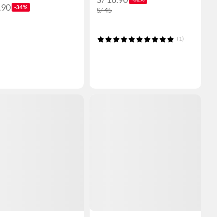
.90
-34%
S/ 45
(1)