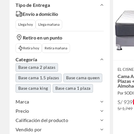
Tipo de Entrega
Envío a domicilio
Llega hoy
Llega mañana
Retiro en un punto
Retira hoy
Retira mañana
Categoría
Base cama 2 plazas
EL CISNE
Cama A
Base cama 1.5 plazas
Base cama queen
Plazas 
Almoha
Base cama king
Base cama 1 plaza
Por SOD
S/ 939
Marca
S/ 1,749
Precio
Calificación del producto
Vendido por