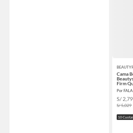
BEAUTY
Cama B
Beautys
Firm Q
Por FAL
S/ 2,7
S/ 5,029
10 Cuota