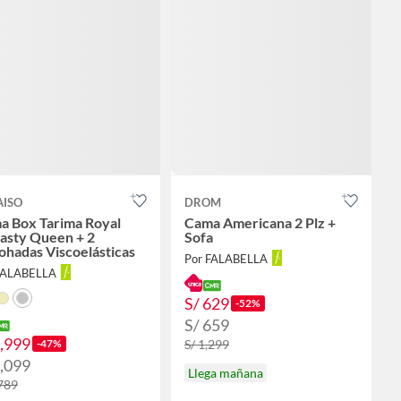
AISO
DROM
a Box Tarima Royal
Cama Americana 2 Plz +
asty Queen + 2
Sofa
hadas Viscoelásticas
Por FALABELLA
FALABELLA
S/ 629
-52%
S/ 659
1,999
-47%
S/ 1,299
2,099
Llega mañana
,789