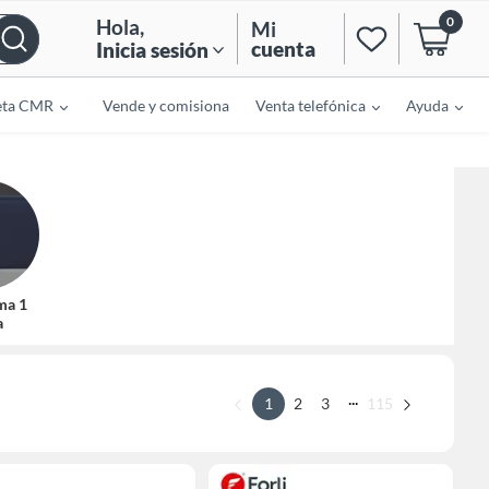
0
Hola
,
Mi
cuenta
Inicia sesión
eta CMR
Vende y comisiona
Venta telefónica
Ayuda
ma 1
a
...
1
2
3
115