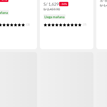
S/ 
S/ 1,629
-34%
S/ 1
S/ 2,459.90
añana
Llega mañana
(3)
(7)