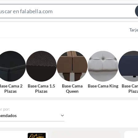
Search
Bar
Tarj
Base Cama 2
Base Cama 1.5
Base Cama
Base Cama King
Base Ca
Plazas
Plazas
Queen
Plaz
r por
:
endados