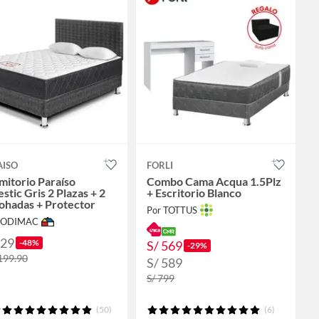
AISO
FORLI
itorio Paraíso
Combo Cama Acqua 1.5Plz
stic Gris 2 Plazas + 2
+ Escritorio Blanco
ohadas + Protector
Por TOTTUS
 SODIMAC
629
-48%
S/ 569
-29%
,199.90
S/ 589
S/ 799
(50)
(6)