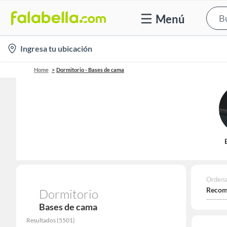
Menú
location-
Ingresa tu ubicación
icon
Home
Dormitorio - Bases de cama
Ordena
Recom
Dormitorio
Bases de cama
Resultados
(
5501
)