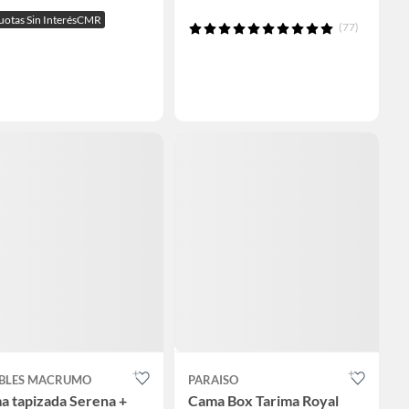
uotas Sin InterésCMR
(77)
BLES MACRUMO
PARAISO
a tapizada Serena +
Cama Box Tarima Royal