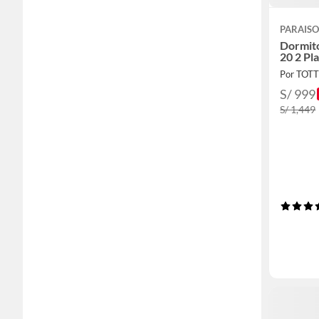
PARAIS
Dormit
20 2 Pl
Por TOT
S/ 999
S/ 1,449