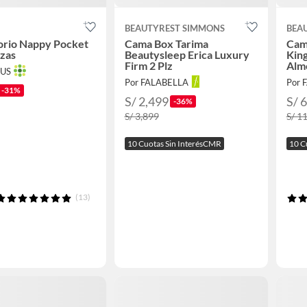
O
BEAUTYREST SIMMONS
BEA
orio Nappy Pocket
Cama Box Tarima
Cam
azas
Beautysleep Erica Luxury
King
Firm 2 Plz
Alm
TUS
Por FALABELLA
Por 
-31%
S/ 2,499
S/ 
-36%
S/ 3,899
S/ 1
10 Cuotas Sin InterésCMR
10 C
(13)