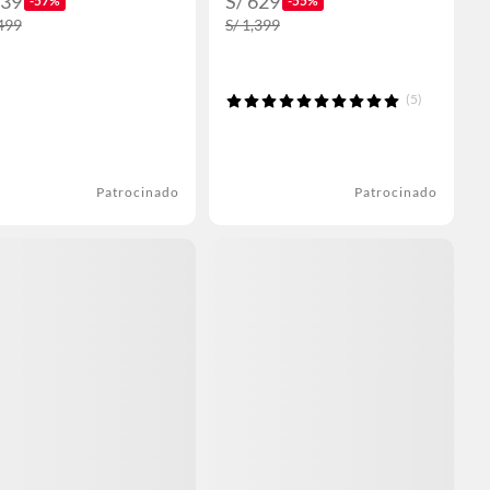
639
S/ 629
-57%
-55%
,499
S/ 1,399
(5)
Patrocinado
Patrocinado