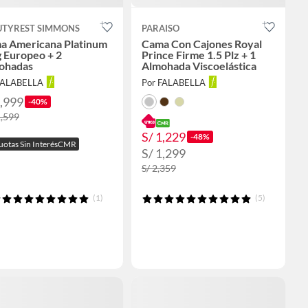
UTYREST SIMMONS
PARAISO
a Americana Platinum
Cama Con Cajones Royal
 Europeo + 2
Prince Firme 1.5 Plz + 1
ohadas
Almohada Viscoelástica
FALABELLA
Por FALABELLA
6,999
-40%
1,599
S/ 1,229
-48%
uotas Sin InterésCMR
S/ 1,299
S/ 2,359
(1)
(5)