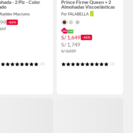
hada - 2 Plz - Color
Prince Firme Queen + 2
ado
Almohadas Viscoelásticas
Muebles Macrumo
Por FALABELLA
399
-66%
,169
S/ 1,649
-46%
S/ 1,749
S/ 3,039
(3)
(2)