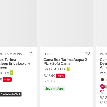
REST SIMMONS
FORLI
PAR
ox Tarima
Cama Box Tarima Acqua 2
Cam
leep Erica Luxury
Plz + Sofá Cama
Dyn
ueen
Almo
Por FALABELLA
ABELLA
Por 
S/ 549
-48%
99
-44%
S/ 1,059
Llega mañana
S/ 
s Sin InterésCMR
S/ 
S/ 3