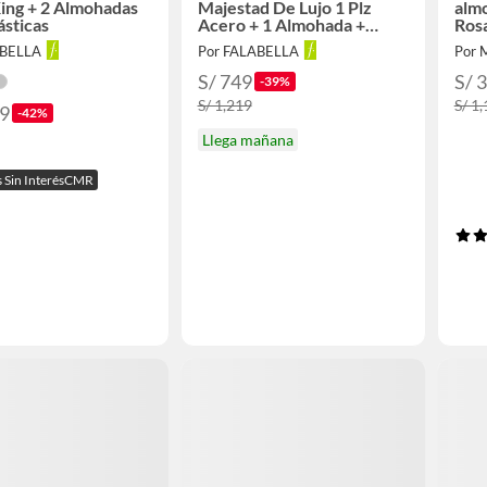
ing + 2 Almohadas
Majestad De Lujo 1 Plz
almo
ásticas
Acero + 1 Almohada +
Ros
Protector
ABELLA
Por FALABELLA
Por 
S/ 749
S/ 
-39%
S/ 1,219
S/ 1
49
-42%
Llega mañana
s Sin InterésCMR