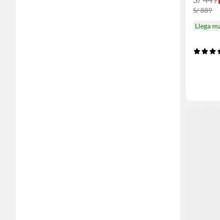
S/ 889
Llega m