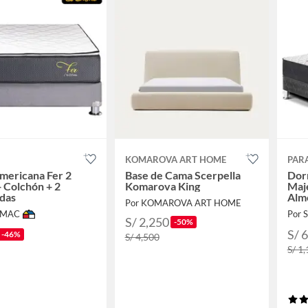
KOMAROVA ART HOME
PAR
mericana Fer 2
Base de Cama Scerpella
Dorm
+ Colchón + 2
Komarova King
Maje
das
Alm
Por KOMAROVA ART HOME
IMAC
Por
S/ 2,250
-50%
S/ 
-46%
S/ 4,500
S/ 1