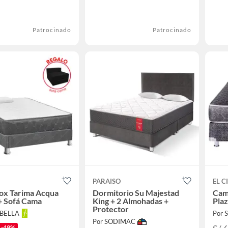
Patrocinado
Patrocinado
PARAISO
EL C
ox Tarima Acqua
Dormitorio Su Majestad
Cam
 + Sofá Cama
King + 2 Almohadas +
Plaz
Protector
ABELLA
Por
Por SODIMAC
-49%